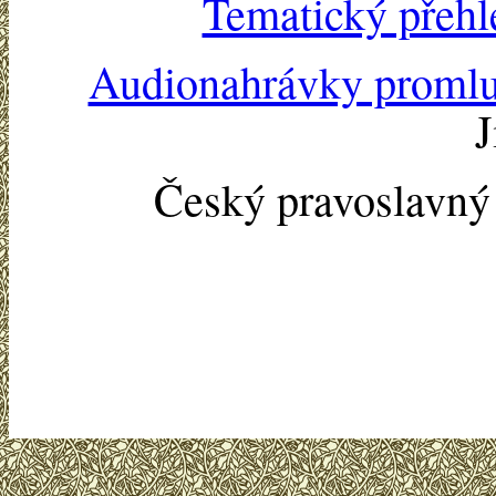
Tematický přehl
Audionahrávky proml
J
Český pravoslavn