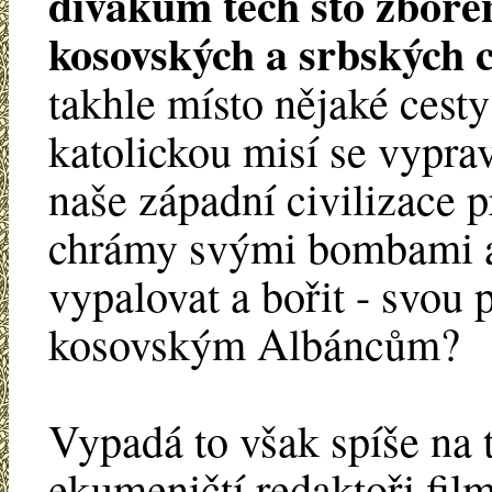
divákům těch sto zboře
kosovských a srbských
takhle místo nějaké cest
katolickou misí se vypra
naše západní civilizace p
chrámy svými bombami a
vypalovat a bořit - svou
kosovským Albáncům?
Vypadá to však spíše na 
ekumeničtí redaktoři fil