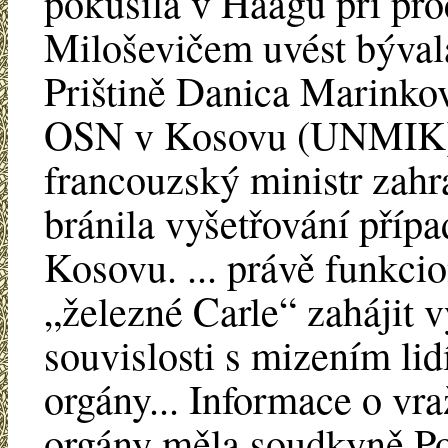
pokusila v Haagu při pr
Miloševičem uvést býval
Prištině Danica Marinkov
OSN v Kosovu (UNMIK) k
francouzský ministr zahr
bránila vyšetřování přípa
Kosovu. ... právě funkc
„železné Carle“ zahájit 
souvislosti s mizením li
orgány... Informace o vr
orgány měla soudkyně Po