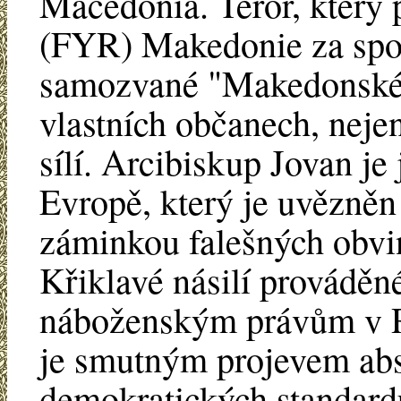
Macedonia. Teror, který 
(FYR) Makedonie za spol
samozvané "Makedonské 
vlastních občanech, neje
sílí. Arcibiskup Jovan je
Evropě, který je uvězně
záminkou falešných obvin
Křiklavé násilí prováděn
náboženským právům v 
je smutným projevem ab
demokratických standardů