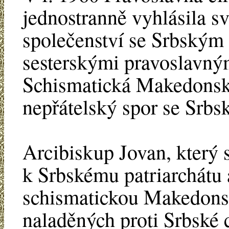
jednostranně vyhlásila sv
společenství se Srbským 
sesterskými pravoslavným
Schismatická Makedonsk
nepřátelský spor se Srbs
Arcibiskup Jovan, který s
k Srbskému patriarchátu 
schismatickou Makedonsko
naladěných proti Srbské c