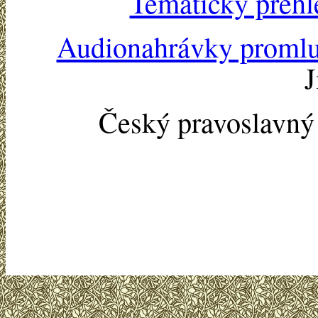
Tematický přehl
Audionahrávky proml
J
Český pravoslavn