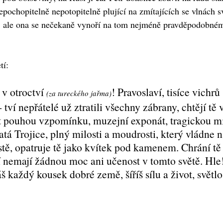
nepochopitelně nepotopitelně plující na zmítajících se vlnách 
ale ona se nečekaně vynoří na tom nejméně pravděpodobném mí
tí:
v otroctví
! Pravoslaví, tisíce vichrů
(za tureckého jařma)
- tví nepřátelé už ztratili všechny zábrany, chtějí tě 
init pouhou vzpomínku, muzejní exponát, tragickou m
atá Trojice, plný milosti a moudrosti, který vládne
ě, opatruje tě jako kvítek pod kamenem. Chrání tě 
 nemají žádnou moc ani učenost v tomto světě. Hle! 
áš každý kousek dobré země, šíříš sílu a život, světlo