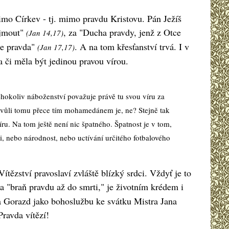
mimo Církev - tj. mimo pravdu Kristovu. Pán Ježíš
ijmout"
, za "Ducha pravdy, jenž z Otce
(Jan 14,17)
 je pravda"
. A na tom křesťanství trvá. I v
(Jan 17,17)
 či měla být jedinou pravou vírou.
kéhokoliv náboženství považuje právě tu svou víru za
kvůli tomu přece tím mohamedánem je, ne? Stejně tak
íru. Na tom ještě není nic špatného. Špatnost je v tom,
ti, nebo národnost, nebo uctívání určitého fotbalového
tězství pravoslaví zvláště blízký srdci. Vždyť je to
a "braň pravdu až do smrti," je životním krédem i
a Gorazd jako bohoslužbu ke svátku Mistra Jana
ravda vítězí!