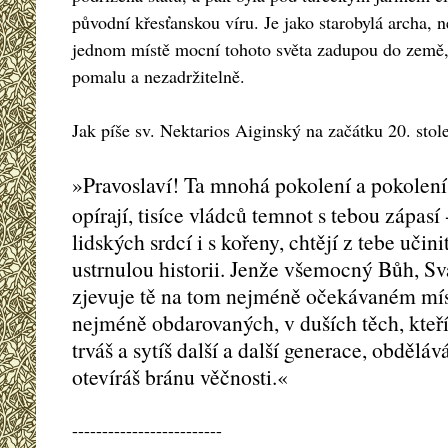
původní křesťanskou víru. Je jako starobylá archa, 
jednom místě mocní tohoto světa zadupou do země, 
pomalu a nezadržitelně.
Jak píše sv. Nektarios Aiginský na začátku 20. stole
»Pravoslaví! Ta mnohá pokolení a pokolení 
opírají, tisíce vládců temnot s tebou zápasí 
lidských srdcí i s kořeny, chtějí z tebe uč
ustrnulou historii. Jenže všemocný Bůh, Sv
zjevuje tě na tom nejméně očekávaném míst
nejméně obdarovaných, v duších těch, kteří
trváš a sytíš další a další generace, obděláv
otevíráš bránu věčnosti.«
-------------------------