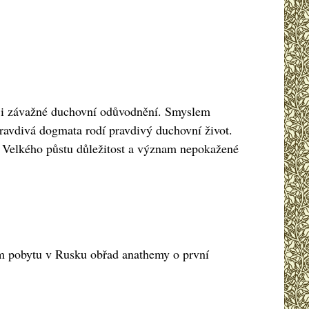
u i závažné duchovní odůvodnění. Smyslem
Pravdivá dogmata rodí pravdivý duchovní život.
ku Velkého půstu důležitost a význam nepokažené
ém pobytu v Rusku obřad anathemy o první