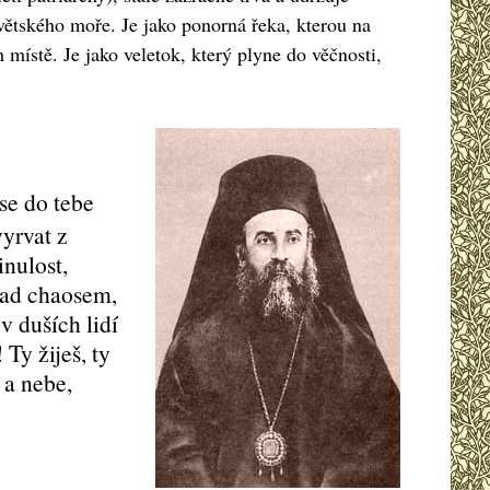
světského moře. Je jako ponorná řeka, kterou na
stě. Je jako veletok, který plyne do věčnosti,
 se do tebe
vyrvat z
inulost,
 nad chaosem,
v duších lidí
Ty žiješ, ty
 a nebe,