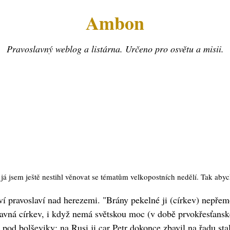
Ambon
Pravoslavný weblog a listárna. Určeno pro osvětu a misii.
á jsem ještě nestihl věnovat se tématům velkopostních nedělí. Tak abych
tví pravoslaví nad herezemi. "Brány pekelné ji (církev) nepřem
lavná církev, i když nemá světskou moc (v době prvokřesťans
od bolševiky; na Rusi ji car Petr dokonce zbavil na řadu stale