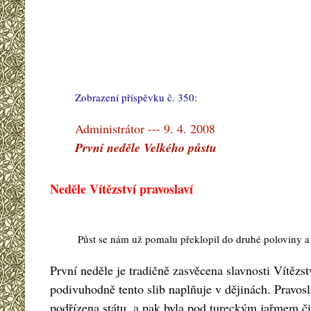
Zobrazení příspěvku č. 350:
#
Administrátor --- 9. 4. 2008
První neděle Velkého půstu
Neděle Vítězství pravoslaví
Půst se nám už pomalu překlopil do druhé poloviny a j
První neděle je tradičně zasvěcena slavnosti Vítězs
podivuhodně tento slib naplňuje v dějinách. Pravos
podřízena státu, a pak byla pod tureckým jařmem či p