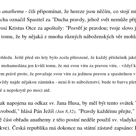
h
anathemu
- čili připomínat, že hereze jsou něčím, co stojí 
cha označil Spasitel za "Ducha pravdy, jehož svět nemůže př
osí Kristus Otce za apoštoly: "Posvěť je pravdou; tvoje slovo
í tomu, že by nějaká z mnoha různých náboženských věr mohla
ohledu. Ještě před sto lety bylo zcela přirozené, že každý příslušník ja
a mohamedána jen kvůli tomu, že má svou víru za pravou víru, - vždyť 
íkem právě proto, že považuje svou víru za jedinou pravou a spasitelnou v
í vždy najde nějakou záminku - není-li to náboženství, bude to barva ple
tě a nepokrytě po moci atd.
ak napojena na odkaz sv. Jana Husa, by měl být tento svátek Ví
svobodí," hlásá Pán Ježíš
. "Pravdy každému přejte," 
(Jan 8,32)
 část obřadu anathemy z této postní neděle použil sv. vladyk
kve). Česká republika má dokonce na státní zástavě zapsáno: P