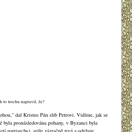
 to trochu napravil, že?
ohou," dal Kristus Pán slib Petrovi. Vidíme, jak se
ké byla pronásledována pohany, v Byzanci byla
tí patriarchy), stále zázračně trvá a udržuje