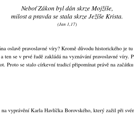
Neboť Zákon byl dán skrze Mojžíše,
milost a pravda se stala skrze Ježíše Krista.
(Jan 1,17)
ána oslavě pravoslavné víry? Kromě důvodu historického je t
 a ten se v prvé řadě zakládá na vyznávání pravoslavné víry. 
. Proto se stalo církevní tradicí připomínat právě na začát
na vyprávění Karla Havlíčka Borovského, který zažil při sv