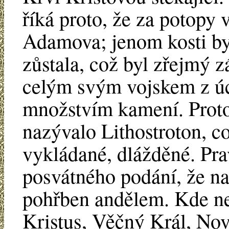
říká proto, že za potopy
Adamova; jenom kosti by
zůstala, což byl zřejmý z
celým svým vojskem z úct
množstvím kamení. Proto 
nazývalo Lithostroton,
vykládané, dlážděné. Prav
posvátného podání, že n
pohřben andělem. Kde neb
Kristus, Věčný Král, No