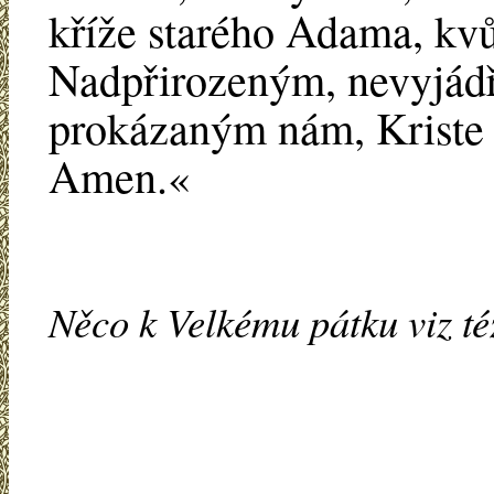
kříže starého Adama, kvů
Nadpřirozeným, nevyjád
prokázaným nám, Kriste 
Amen.«
Něco k Velkému pátku viz t