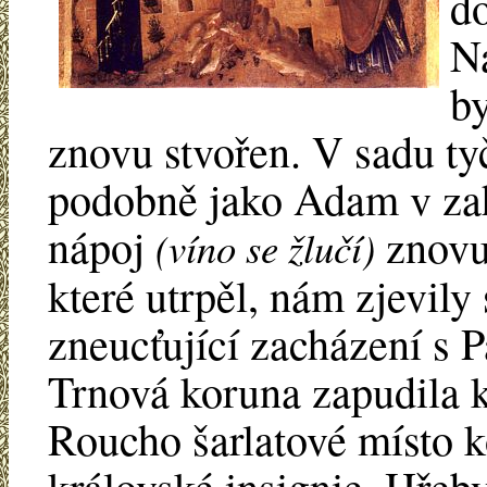
do
Ná
by
znovu stvořen. V sadu ty
podobně jako Adam v zahr
nápoj
znovu
(víno se žlučí)
které utrpěl, nám zjevily
zneucťující zacházení s P
Trnová koruna zapudila k
Roucho šarlatové místo 
královské insignie. Hřeby