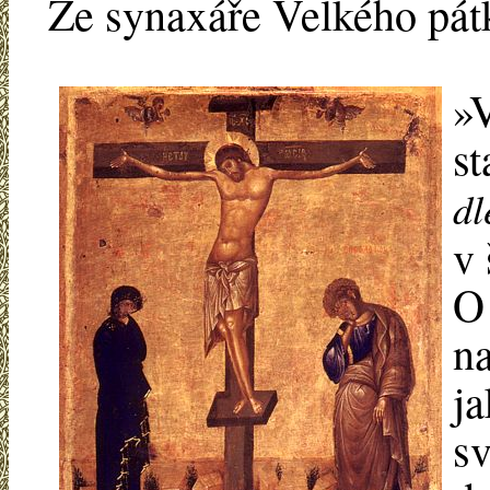
Ze synaxáře Velkého pát
»
st
dl
v 
O 
na
ja
s