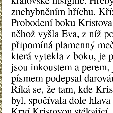
znehybněním hříchu. Kříž
Probodení boku Kristova
něhož vyšla Eva, z níž p
připomíná plamenný meč,
která vytekla z boku, je 
jsou inkoustem a perem,
písmem podepsal darová
Říká se, že tam, kde Kri
byl, spočívala dole hlav
Krví Kristovou stékající