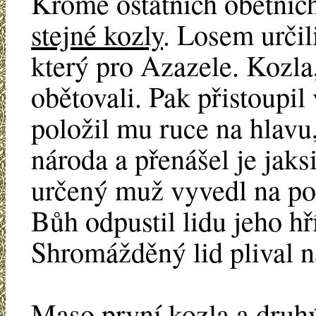
Kromě ostatních obětníc
stejné kozly
. Losem určil
který pro Azazele. Kozla
obětovali. Pak přistoupi
položil mu ruce na hlavu
národa a přenášel je jaks
určený muž vyvedl na po
Bůh odpustil lidu jeho hří
Shromážděný lid plival na
Maso první kozla a druhý