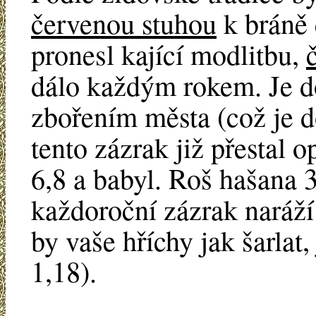
červenou stuhou
k bráně 
pronesl kající modlitbu,
dálo každým rokem. Je do
zbořením města (což je d
tento zázrak již přestal 
6,8 a babyl. Roš hašana 3
každoroční zázrak naráží
by vaše hříchy jak šarlat
1,18).