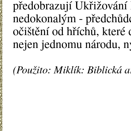
předobrazují Ukřižování 
nedokonalým - předchůd
očištění od hříchů, které 
nejen jednomu národu, ný
(Použito: Miklík: Biblická 