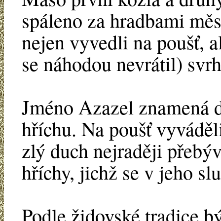
spáleno za hradbami měs
nejen vyvedli na poušť, al
se náhodou nevrátil) svrhl
Jméno Azazel znamená ď
hříchu. Na poušť vyváděl
zlý duch nejraději přebýv
hříchy, jichž se v jeho sl
Podle židovské tradice b