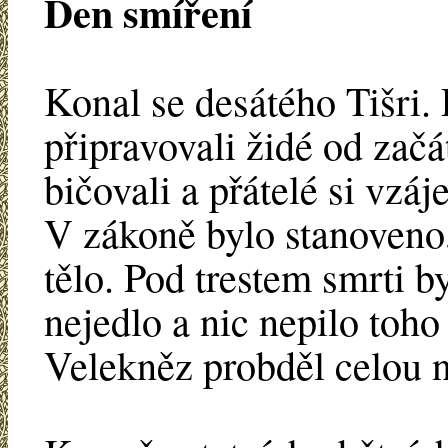
Den smíření
Konal se desátého Tišri.
připravovali židé od začá
bičovali a přátelé si vzá
V zákoně bylo stanoveno,
tělo. Pod trestem smrti b
nejedlo a nic nepilo toho
Velekněz probděl celou 