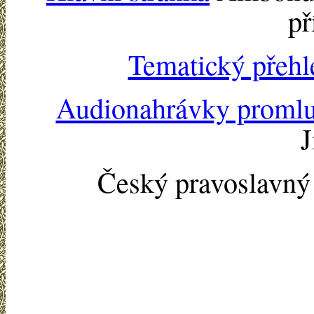
př
Tematický přehl
Audionahrávky proml
J
Český pravoslavn