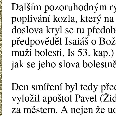
Dalším pozoruhodným rys
poplivání kozla, který na 
doslova kryl se tu předob
předpověděl Isaiáš o Bo
muži bolesti, Is 53. kap.
jak se jeho slova bolestně
Den smíření byl tedy př
vyložil apoštol Pavel (Žid
za městem. A nejen že ud