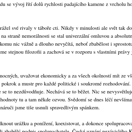
du se vývoj řítí dolů rychlosti padajícího kamene z vrcholu ho
žel své rivaly v táboře cti. Nikdy v minulosti ale svět tak do
sk na straně nemorálnosti se stal univerzální omluvou a absol
ikomu nic vážně a dlouho nevyčítá, neboť zbabělost i sprostot
me stejnou filozofii a zachová se v rozporu s vlastními právy
i mocných, uvažovat ekonomicky a za všech okolností mít ze vše
ní pokrok a mustr pro každé politické i soukromé rozhodování
 se to nezdůvodňuje. Nechává se to běžet. Nic se nevysvětluje
ní hodnoty tu a tam někde ozvou. Svědomí se dnes léčí nevšímav
o náruči jsme tiše usnuli spravedlivým spánkem.
nout urážku a ponížení, koexistovat, a dokonce spolupracovat 
ožili zbabělý podpis spolupachatele. České uznání nezávisléh