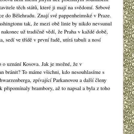
avitele těch států, které ji mají na svědomí. Srbové
ance do Bělehradu. Znají své pappenheimské v Praze.
shingtonu tak, že mezi obě linie by nikdo nevsunul
 nakonec už tradičně vědí, že Praha v každé době,
sedí ve třídě v první řadě, utírá tabuli a nosí
o o uznání Kosova. Jak je možné, že v
čan bránit? To máme všichni, kdo nesouhlasíme s
warzenberga, zpívající Parkanovou a další členy
 připomínaly brambory, až to napsal a byla z toho