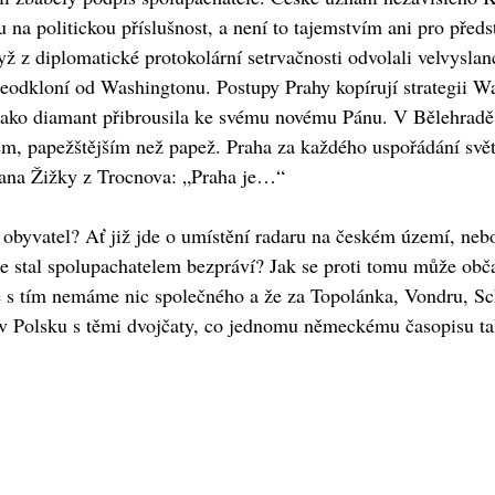
u na politickou příslušnost, a není to tajemstvím ani pro předst
dyž z diplomatické protokolární setrvačnosti odvolali velvysl
eodkloní od Washingtonu. Postupy Prahy kopírují strategii Wa
a jako diamant přibrousila ke svému novému Pánu. V Bělehradě
m, papežštějším než papež. Praha za každého uspořádání světa, 
Jana Žižky z Trocnova: „Praha je…“
obyvatel? Ať již jde o umístění radaru na českém území, neb
se stal spolupachatelem bezpráví? Jak se proti tomu může ob
 s tím nemáme nic společného a že za Topolánka, Vondru, Sch
 v Polsku s těmi dvojčaty, co jednomu německému časopisu tak