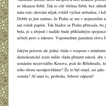
se šikanou Srbů. Tak to cítí většina Srbů, bez ohled
nám toto chování nějak zvlášť vyčítat nebudou, i k
Dobře je jim známo, že Praha se ani v nejmenším n
ani rožek papíru. Tak hladce se Praha přitesala, b
byla, je a zřejmě i nadále bude příkladným spojence
učiteli pero a inkoust. Vzpomeňme památná slova 
Jakým právem ale jedná vláda v rozporu s míněním 
demokratické zemi může vláda přinutit národ, aby 
uznáním nezávislého Kosova, psát do Bělehradu, že
toho sboru neodpovídáme? Že to byl omyl, asi jako
ostuda? Ať nám to, proboha, Srbové odpustí!