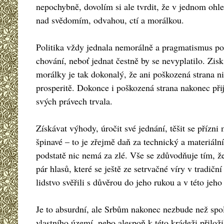
nepochybně, dovolím si ale tvrdit, že v jednom ohle
nad svědomím, odvahou, ctí a morálkou.
Politika vždy jednala nemorálně a pragmatismus porá
chování, neboť jednat čestně by se nevyplatilo. Zi
morálky je tak dokonalý, že ani poškozená strana n
prosperitě. Dokonce i poškozená strana nakonec přij
svých právech trvala.
Získávat výhody, úročit své jednání, těšit se přízn
špinavé – to je zřejmě daň za technický a materiál
podstatě nic nemá za zlé. Vše se zdůvodňuje tím, že
pár hlasů, které se ještě ze setrvačné víry v tradič
lidstvo svěřili s důvěrou do jeho rukou a v této jeh
Je to absurdní, ale Srbům nakonec nezbude než spolk
vlastního území, nebo alespoň k této krádeži přil