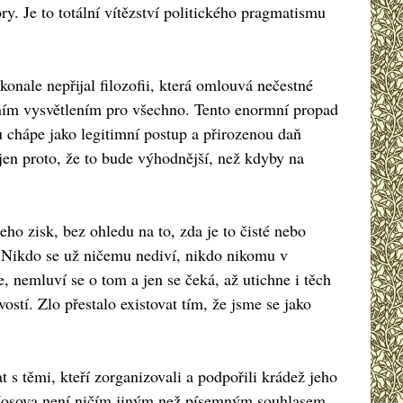
ry. Je to totální vítězství politického pragmatismu
konale nepřijal filozofii, která omlouvá nečestné
utním vysvětlením pro všechno. Tento enormní propad
u chápe jako legitimní postup a přirozenou daň
 jen proto, že to bude výhodnější, než kdyby na
ho zisk, bez ohledu na to, zda je to čisté nebo
. Nikdo se už ničemu nediví, nikdo nikomu v
, nemluví se o tom a jen se čeká, až utichne i těch
ostí. Zlo přestalo existovat tím, že jsme se jako
s těmi, kteří zorganizovali a podpořili krádež jeho
o Kosova není ničím jiným než písemným souhlasem