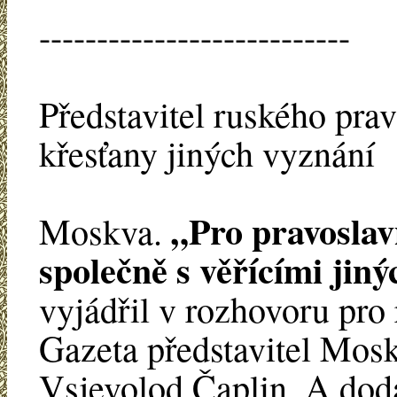
---------------------------
Představitel ruského pra
křesťany jiných vyznání
„Pro pravoslavn
Moskva.
společně s věřícími jin
vyjádřil v rozhovoru pro
Gazeta představitel Mosk
Vsjevolod Čaplin. A dod