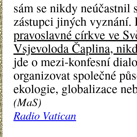
sám se nikdy neúčastnil 
zástupci jiných vyznání
pravoslavné církve ve Svě
Vsjevoloda Čaplina, nikd
jde o mezi-konfesní dial
organizovat společné půs
ekologie, globalizace ne
(MaS)
Radio Vatican