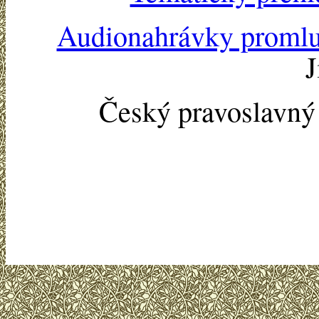
Audionahrávky proml
J
Český pravoslavn