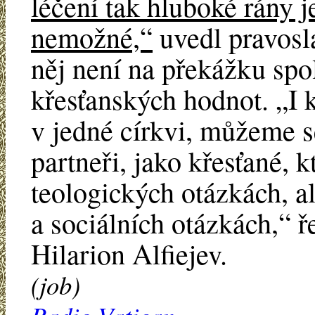
léčení tak hluboké rány j
nemožné,“
uvedl pravosl
něj není na překážku spo
křesťanských hodnot. „I 
v jedné církvi, můžeme s
partneři, jako křesťané, 
teologických otázkách, a
a sociálních otázkách,“ 
Hilarion Alfiejev.
(job)