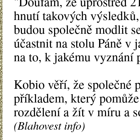
"Doufám, že uprostřed 21
hnutí takových výsledků,
budou společně modlit se
účastnit na stolu Páně v
na to, k jakému vyznání p
Kobio věří, že společné p
příkladem, který pomůže 
rozdělení a žít v míru a 
(Blahovest info)