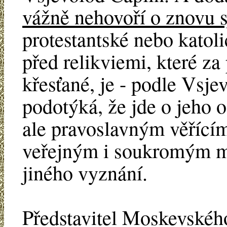
vážně nehovoří o znovu 
protestantské nebo katoli
před relikviemi, které za
křesťané, je - podle Vsje
podotýká, že jde o jeho o
ale pravoslavným věřící
veřejným i soukromým mo
jiného vyznání.
Představitel Moskevského