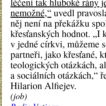
léčení tak hluboké rány j
nemožné,“
uvedl pravosl
něj není na překážku spo
křesťanských hodnot. „I 
v jedné církvi, můžeme s
partneři, jako křesťané, 
teologických otázkách, a
a sociálních otázkách,“ 
Hilarion Alfiejev.
(job)