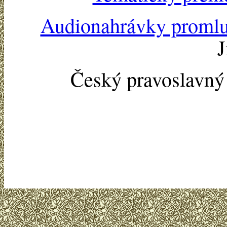
Audionahrávky proml
J
Český pravoslavn