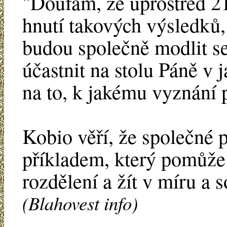
"Doufám, že uprostřed 21
hnutí takových výsledků,
budou společně modlit se
účastnit na stolu Páně v
na to, k jakému vyznání p
Kobio věří, že společné p
příkladem, který pomůže 
rozdělení a žít v míru a 
(Blahovest info)