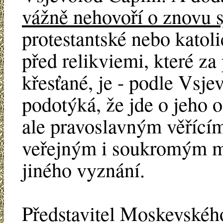
vážně nehovoří o znovu 
protestantské nebo katoli
před relikviemi, které za
křesťané, je - podle Vsje
podotýká, že jde o jeho o
ale pravoslavným věřící
veřejným i soukromým mo
jiného vyznání.
Představitel Moskevského