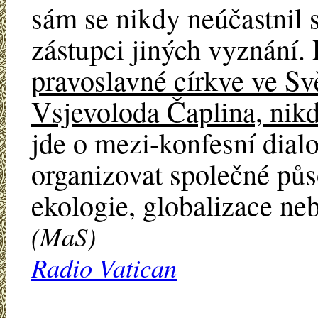
sám se nikdy neúčastnil 
zástupci jiných vyznání
pravoslavné církve ve Svě
Vsjevoloda Čaplina, nikd
jde o mezi-konfesní dial
organizovat společné půs
ekologie, globalizace ne
(MaS)
Radio Vatican