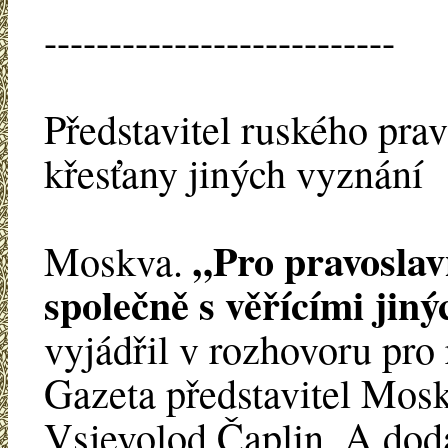
---------------------------
Představitel ruského pra
křesťany jiných vyznání
„Pro pravoslavn
Moskva.
společně s věřícími jin
vyjádřil v rozhovoru pro
Gazeta představitel Mosk
Vsjevolod Čaplin. A dod