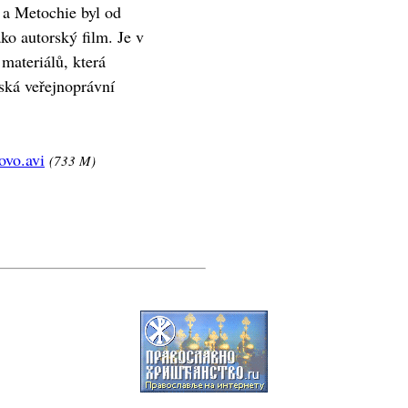
 a Metochie byl od
o autorský film. Je v
materiálů, která
ská veřejnoprávní
ovo.avi
(733 M)