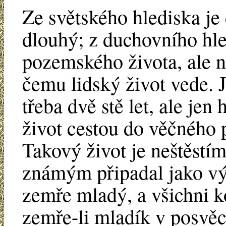
Ze světského hlediska je 
dlouhý; z duchovního hle
pozemského života, ale na
čemu lidský život vede. J
třeba dvě stě let, ale jen
život cestou do věčného p
Takový život je neštěstí
známým připadal jako výh
zemře mladý, a všichni k
zemře-li mladík v posvěc