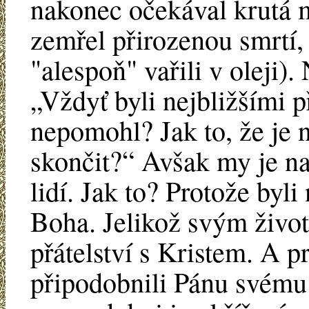
nakonec očekával krutá m
zemřel přirozenou smrtí, 
"alespoň" vařili v oleji)
„Vždyť byli nejbližšími p
nepomohl? Jak to, že je n
skončit?“ Avšak my je n
lidí. Jak to? Protože byli
Boha. Jelikož svým život
přátelství s Kristem. A p
připodobnili Pánu svému