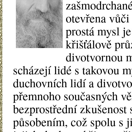
zašmodrchané 
otevřena vůči
prostá mysl je
křišťálově pr
divotvornou 
scházejí lidé s takovou
duchovních lidí a divotv
přemnoho současných věř
bezprostřední zkušenost
působením, což spolu s j