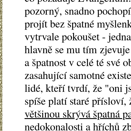
pozorný, snadno pochop
projít bez špatné myšlen
vytrvale pokoušet - jedna
hlavně se mu tím zjevuje 
a špatnost v celé té své 
zasahující samotné existe
lidé, kteří tvrdí, že "oni
spíše platí staré přísloví,
většinou skrývá špatná p
nedokonalosti a hříchů z