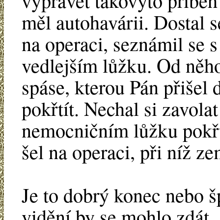
vyprávět takovýto příběh
měl autohavárii. Dostal 
na operaci, seznámil se s
vedlejším lůžku. Od něho
spáse, kterou Pán přišel d
pokřtít. Nechal si zavola
nemocničním lůžku pokřtě
šel na operaci, při níž ze
Je to dobrý konec nebo 
vidění by se mohlo zdát