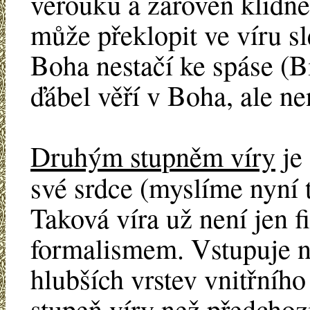
věrouku a zároveň klidně
může překlopit ve víru s
Boha nestačí ke spáse (B
ďábel věří v Boha, ale ne
Druhým stupněm víry
je 
své srdce (myslíme nyní
Taková víra už není jen 
formalismem. Vstupuje n
hlubších vrstev vnitřního
stupeň víry než předchozí