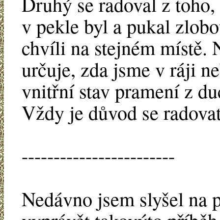
Druhý se radoval z toho, 
v pekle byl a pukal zlobo
chvíli na stejném místě. N
určuje, zda jsme v ráji 
vnitřní stav pramení z d
Vždy je důvod se radova
------------------------
Nedávno jsem slyšel na 