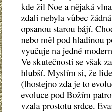
kde žil Noe a nějaká vlna
zdali nebyla vůbec žádná 
opsanou starou bájí. Chod
nebo měl pod hladinou po
vyučuje na jedné modern
Ve skutečnosti se však za
hlubší. Myslím si, že lide
(lhostejno zda je to evol
evoluce pod Božím patron
vzala prostotu srdce. E