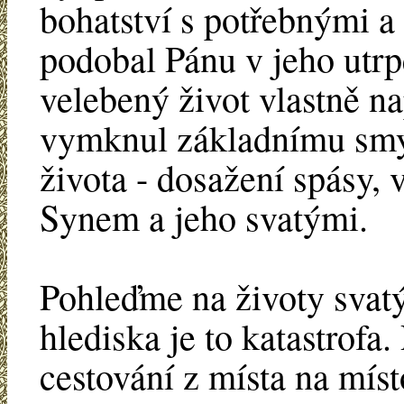
bohatství s potřebnými a 
podobal Pánu v jeho utrp
velebený život vlastně n
vymknul základnímu smys
života - dosažení spásy,
Synem a jeho svatými.
Pohleďme na životy svat
hlediska je to katastrofa.
cestování z místa na mís