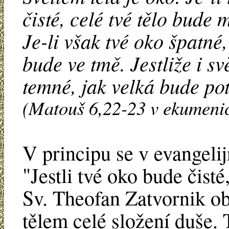
čisté, celé tvé tělo bude m
Je-li však tvé oko špatné,
bude ve tmě. Jestliže i sv
temné, jak velká bude p
(Matouš 6,22-23 v ekumeni
V principu se v evangeli
"Jestli tvé oko bude čisté,
Sv. Theofan Zatvornik ob
tělem celé složení duše. T