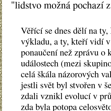
"lidstvo možná pochazí z
Věřící se dnes dělí na ty,
výkladu, a ty, kteří vidí
ponaučení než zprávu o 
událostech (mezi skupinou
celá škála názorových va
jestli svět byl stvořen v 
zdali vznikl evolucí v pr
zda byla potopa celosvěto