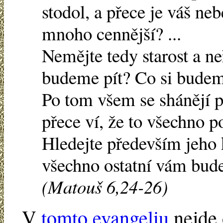
stodol, a přece je váš ne
mnoho cennější? ...
Nemějte tedy starost a ne
budeme pít? Co si budem
Po tom všem se shánějí 
přece ví, že to všechno p
Hledejte především jeho k
všechno ostatní vám bude
(Matouš 6,24-26)
V
tomto evangeliu
nejde o