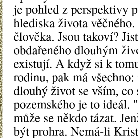
je pohled z perspektivy 
hlediska života věčného.
člověka. Jsou takoví? Jis
obdařeného dlouhým živo
existují. A když si k to
rodinu, pak má všechno: 
dlouhý život se vším, co
pozemského je to ideál. 
může se někdo tázat. Jen
být prohra. Nemá-li Krista