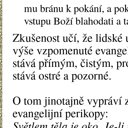
mu bránu k pokání, a pok
vstupu Boží blahodati a ta
Zkušenost učí, že lidské 
výše vzpomenuté evangeli
stává přímým, čistým, pr
stává ostré a pozorné.
O tom jinotajně vypráví 
evangelijní perikopy:
Světlem těla je oko. Je-li