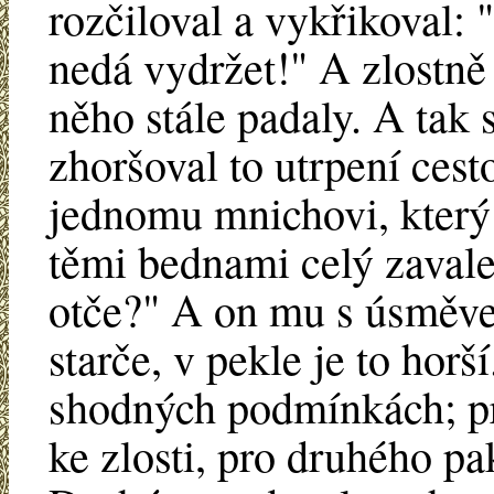
rozčiloval a vykřikoval: 
nedá vydržet!" A zlostně
něho stále padaly. A tak 
zhoršoval to utrpení cesto
jednomu mnichovi, který 
těmi bednami celý zavalen
otče?" A on mu s úsměve
starče, v pekle je to horš
shodných podmínkách; pr
ke zlosti, pro druhého p