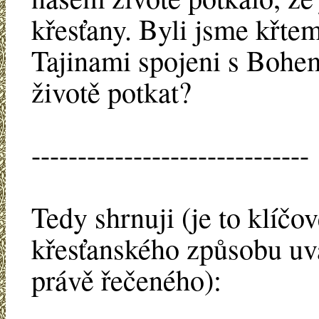
křesťany. Byli jsme křte
Tajinami spojeni s Bohe
životě potkat?
------------------------------
Tedy shrnuji (je to klíčo
křesťanského způsobu uva
právě řečeného):