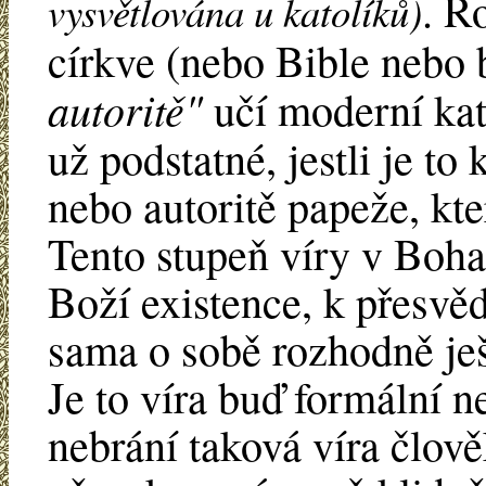
. R
vysvětlována u katolíků)
církve (nebo Bible nebo
autoritě"
učí moderní kat
už podstatné, jestli je to 
nebo autoritě papeže, kt
Tento stupeň víry v Boha
Boží existence, k přesvěd
sama o sobě rozhodně ješ
Je to víra buď formální n
nebrání taková víra člo