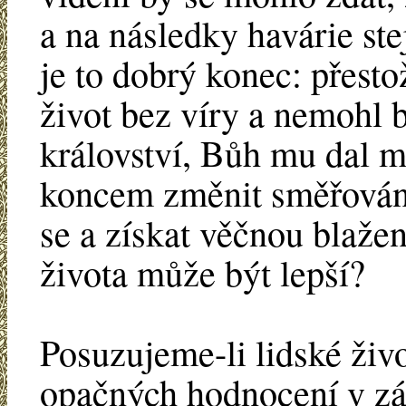
a na následky havárie ste
je to dobrý konec: přest
život bez víry a nemohl 
království, Bůh mu dal m
koncem změnit směřování 
se a získat věčnou blažen
života může být lepší?
Posuzujeme-li lidské živ
opačných hodnocení v záv