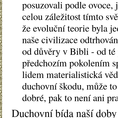
posuzovali podle ovoce, j
celou záležitost tímto s
že evoluční teorie byla j
naše civilizace odtrhován
od důvěry v Bibli - od té
předchozím pokolením sp
lidem materialistická vě
duchovní škodu, může to 
dobré, pak to není ani pra
Duchovní bída naší doby