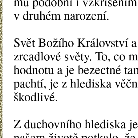
mu podobni i vzkříšením
v druhém narození.
Svět Božího Království a 
zrcadlové světy. To, co 
hodnotu a je bezectné tam
pachtí, je z hlediska věčn
škodlivé.
Z duchovního hlediska je 
našem životě potkalo, že