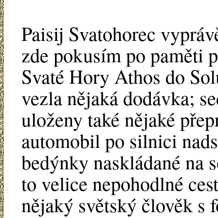
Paisij Svatohorec vyprávě
zde pokusím po paměti př
Svaté Hory Athos do Solu
vezla nějaká dodávka; se
uloženy také nějaké přep
automobil po silnici nads
bedýnky naskládané na so
to velice nepohodlné cest
nějaký světský člověk s f