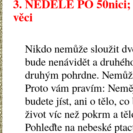
3. NEDĚLE PO 50nici; 
věci
Nikdo nemůže sloužit d
bude nenávidět a druhého
druhým pohrdne. Nemůžet
Proto vám pravím: Nemějt
budete jíst, ani o tělo, c
život víc než pokrm a těl
Pohleďte na nebeské ptact