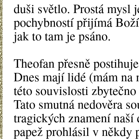
duši světlo. Prostá mysl j
pochybností přijímá Boží
jak to tam je psáno.
Theofan přesně postihuje,
Dnes mají lidé (mám na my
této souvislosti zbytečno
Tato smutná nedověra sou
tragických znamení naší
papež prohlásil v někdy 