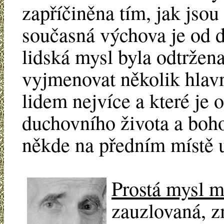
zapříčiněna tím, jak jsou
současná výchova je od d
lidská mysl byla odtržen
vyjmenovat několik hlavn
lidem nejvíce a které je 
duchovního života a boh
někde na předním místě ur
Prostá mysl má
zauzlovaná, z