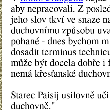
aby nepracovali. Z posled
jeho slov tkví ve snaze n
duchovnímu způsobu uva
pohané - dnes bychom mí
dosadit terminus technicu
může být docela dobře i 
nemá křesťanské duchovn
Starec Paisij usilovně uči
duchovně."