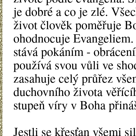
je dobré a co je zlé. Vše
život člověk poměřuje B
ohodnocuje Evangeliem. M
stává pokáním - obrácen
používá svou vůli ve sho
zasahuje celý průřez vše
duchovního života věřící
stupeň víry v Boha přiná
Jestli se křesťan všemi s