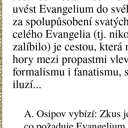
uvést Evangelium do svého
za spolupůsobení svatých
celého Evangelia (tj. nik
zalíbilo) je cestou, kter
hory mezi propastmi vlev
formalismu i fanatismu, s
iluzí...
A. Osipov vybízí: Zkus j
co požaduje Evangelium. Z