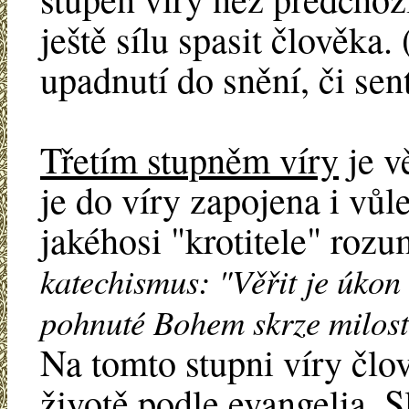
ještě sílu spasit člověka.
upadnutí do snění, či sen
Třetím stupněm víry
je v
je do víry zapojena i vůle
jakéhosi "krotitele" roz
katechismus: "Věřit je úkon
pohnuté Bohem skrze milost
Na tomto stupni víry člo
životě podle evangelia.