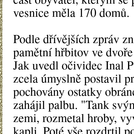
vesnice měla 170 domů.
Podle dřívějších zpráv zni
pamětní hřbitov ve dvoře 
Jak uvedl očividec Inal P
zcela úmyslně postavil pr
pochovány ostatky obránc
zahájil palbu. "Tank svým
zemi, rozmetal hroby, vy
kapli. Poté vše rozdrtil 