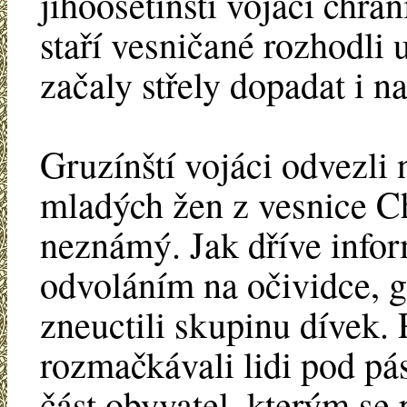
jihoosetinští vojáci chrán
staří vesničané rozhodli 
začaly střely dopadat i 
Gruzínští vojáci odvezl
mladých žen z vesnice Ch
neznámý. Jak dříve info
odvoláním na očividce, gr
zneuctili skupinu dívek. P
rozmačkávali lidi pod pás
část obyvatel, kterým se 