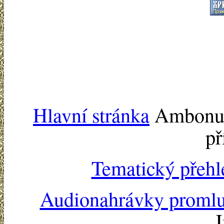
Hlavní stránka
Ambonu -
př
Tematický přehl
Audionahrávky proml
J