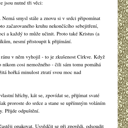
srdce jsou nutné tři věci:
i. Nemá smysl stále a znovu si v srdci připomínat
oto začarovaného kruhu nekončícího sebejitření,
ci a každý to může učinit. Proto také Kristus (a
kům, nesmí přistoupit k přijímání.
ránu v něm vyhojil - to je zkušenost Církve. Když
á po nikom cosi nemožného - čili sám tomu pomáhá
itá hořká minulost ztratí svou moc nad
stní hříchy, kát se, zpovídat se, přijímat svaté
šak proroste do srdce a stane se upřímným voláním
y. Přijde odpuštění.
jčastěji opakovat. Usvědčit se při zpovědi, odsoudit