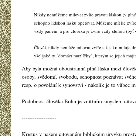
Nikdy nemůžeme milovat zvíře pravou láskou (v plném 
schopno lidskou lásku opětovat. Můžeme mít ke zvířeti
vždy pánem, a pro člověka je zvíře vždy sluhou (byť v
Člověk nikdy nemůže milovat zvíře tak jako miluje druh
všelijaké ty "domácí mazlíčky", kterým se jejich majite
Aby byla možná oboustranná plná láska mezi člověk
osoby, svědomí, svobodu, schopnost poznávat svého 
resp. o povolání k synovství - nakolik je to vůbec
Podobnost člověka Bohu je vnitřním smyslem citovan
-------------------
Kristus v našem citovaném biblickém úryvku prostý