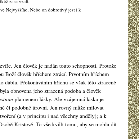
ikéž zase vzali.
ové Nejvyššího. Nebo on dobrotivý jest i k
íře. Jen člověk je nadán touto schopností. Protože
bu Boží člověk hříchem ztrácí. Prvotním hříchem
mo ďábla. Překonáváním hříchu se však této ztracené
 byla obnovena jeho ztracená podoba a člověk
astním
plamenem lásky. Ale vzájemná láska je
né či podobné úrovni. Jen rovný může milovat
voření (a v principu i nad všechny anděly); a k
é Osobě Kristově. To vše kvůli tomu, aby se mohla dít