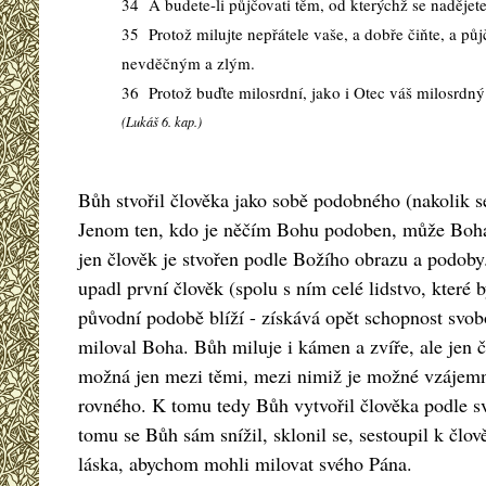
34 A budete-li půjčovati těm, od kterýchž se nadějete 
35 Protož milujte nepřátele vaše, a dobře čiňte, a pů
nevděčným a zlým.
36 Protož buďte milosrdní, jako i Otec váš milosrdný 
(Lukáš 6. kap.)
Bůh stvořil člověka jako sobě podobného (nakolik 
Jenom ten, kdo je něčím Bohu podoben, může Boha m
jen člověk je stvořen podle Božího obrazu a podob
upadl první člověk (spolu s ním celé lidstvo, které
původní podobě blíží - získává opět schopnost svob
miloval Boha. Bůh miluje i kámen a zvíře, ale jen 
možná jen mezi těmi, mezi nimiž je možné vzájemné
rovného. K tomu tedy Bůh vytvořil člověka podle sv
tomu se Bůh sám snížil, sklonil se, sestoupil k člov
láska, abychom mohli milovat svého Pána.