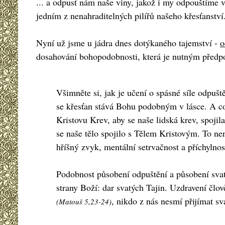
... a odpusť nám naše viny, jakož i my odpouštíme v
jedním z nenahraditelných pilířů našeho křesťanství
Nyní už jsme u jádra dnes dotýkaného tajemství -
o
dosahování bohopodobnosti, která je nutným předpok
Všimněte si, jak je učení o spásné síle odpuš
se křesťan stává Bohu podobným v lásce. A c
Kristovu Krev, aby se naše lidská krev, spojil
se naše tělo spojilo s Tělem Kristovým. To nen
hříšný zvyk, mentální setrvačnost a příchylnos
Podobnost působení odpuštění a působení svatý
strany Boží: dar svatých Tajin. Uzdravení člo
, nikdo z nás nesmí přijímat sv
(Matouš 5,23-24)
-----------------------