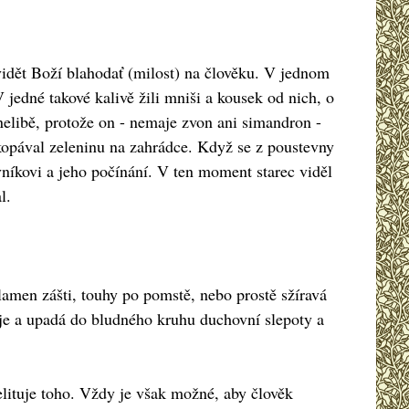
vidět Boží blahodať (milost) na člověku. V jednom
 jedné takové kalivě žili mniši a kousek od nich, o
nelibě, protože on - nemaje zvon ani simandron -
kopával zeleninu na zahrádce. Když se z poustevny
níkovi a jeho počínání. V ten moment starec viděl
l.
lamen zášti, touhy po pomstě, nebo prostě sžíravá
ňuje a upadá do bludného kruhu duchovní slepoty a
nelituje toho. Vždy je však možné, aby člověk