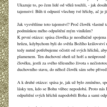
Ukazuje to, po čem lidé od věků toužili, - jak dosá
tajemství: Bůh ti odpustí všechny tvé hříchy, ač je 
Jak vysvětlíme toto tajemství? Proč člověk vlastně 
podmínkou mého odpuštění mým viníkům?
K první otázce: spása člověka je neodlučně spojena 
hrůzu, kdybychom byli do světla Božího království u
tedy nutně potřebujeme očistit od svých hříchů, ab
plamenem. Ten duchovní oheň už hoří a neúprosně sp
člověku, jestli za svého tělesného života s nečistotou
duchovního stavu, do něhož člověk sám sebe přivedl
A k druhé otázce: spása je, jak už bylo zmíněno, 
lásky ten, kdo se Bohu vůbec nepodobá. Proto nás B
odpuštění svých hříchů napodobili Boha a sami odp