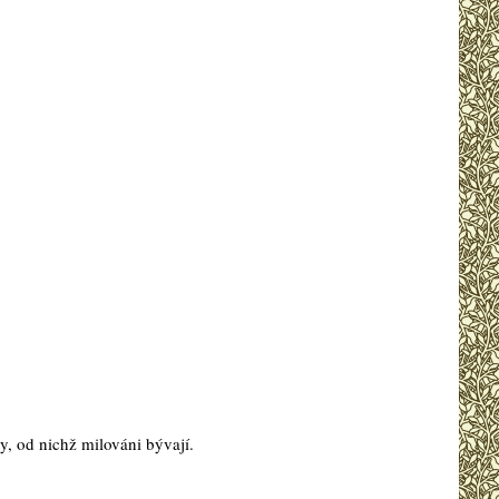
ty, od nichž milováni bývají.