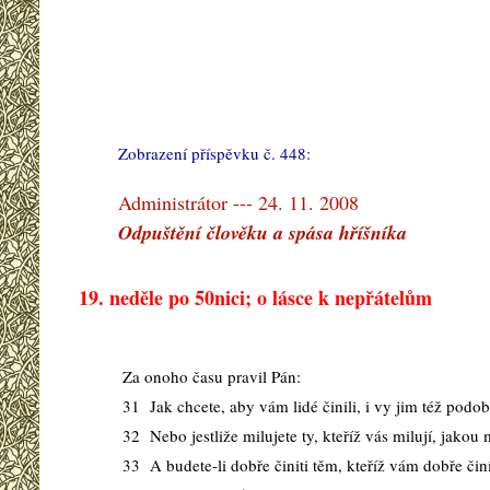
Zobrazení příspěvku č. 448:
#
Administrátor --- 24. 11. 2008
Odpuštění člověku a spása hříšníka
19. neděle po 50nici; o lásce k nepřátelům
Za onoho času pravil Pán:
31 Jak chcete, aby vám lidé činili, i vy jim též podob
32 Nebo jestliže milujete ty, kteříž vás milují, jakou
33 A budete-li dobře činiti těm, kteříž vám dobře činí,