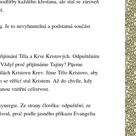
odlitby každého křesťana, ale stal se zároveň
í.
a
. Je to nevyhnutelná a podstatná součást
 přijímání Těla a Krve Kristových. Odpuštěním
 Vždyť proč přijímáme Tajiny? Pijeme
žilách Kristovu Krev. Jíme Tělo Kristovo, aby
 se věřící stal Kristem. Až do chvíle, kdy
nou vnitřní celistvost.
ynergie. Ze strany člověka: odpuštění; ze
důvod, proč podle jasného příkazu Evangelia