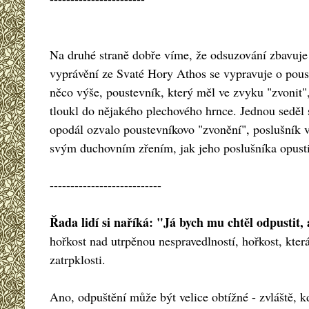
Na druhé straně dobře víme, že odsuzování zbavuje 
vyprávění ze Svaté Hory Athos se vypravuje o pouste
něco výše, poustevník, který měl ve zvyku "zvonit"
tloukl do nějakého plechového hrnce. Jednou seděl 
opodál ozvalo poustevníkovo "zvonění", poslušník v
svým duchovním zřením, jak jeho poslušníka opustil
---------------------------
Řada lidí si naříká: "Já bych mu chtěl odpustit, 
hořkost nad utrpěnou nespravedlností, hořkost, kter
zatrpklosti.
Ano, odpuštění může být velice obtížné - zvláště, k