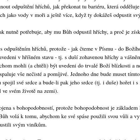
hnout odpuštění hříchů, jak překonat tu bariéru, která oddělu
jich jako vody v moři a ještě více, když ty dokážeš odpustit s
tak nutně potřebuje, aby mu Bůh odpustil hříchy, a proč je zí
s odpuštěním hříchů, protože - jak čteme v Písmu - do Božího
vedeni v hříšném stavu - tj. s duší zohavenou hříchy a vášněm
ychom mohli (a chtěli) být uvedeni do trvalé Boží blízkosti a
aluje vše nečisté a pomíjivé. Jednoho dne bude muset tímto p
 spojil své srdce a bude-li pak jeho srdce (tj. i duše) hořet i s
 ve svém životě na zemi).
spojena s bohopodobností, protože bohopodobnost je základem
ůh volá k tomu, abychom ke své spáse použili svou vůli a vyv
ustili svým viníkům.