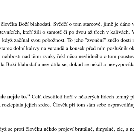
člověka Boží blahodati. Svědčí o tom starcové, jimž je dáno 
vnících, kteří žili o samotě či po dvou až třech v kalivách. V
, když začínal svou pobožnost. To jeho "zvonění" znělo dosti 
starec dolní kalivy na verandě a kousek před ním poslušník o
 nelibosti nad těmi zvuky řekl něco nevlídného o tom poustev
a Boží blahodať a nevrátila se, dokud se nekál a nevyzpovída
ale nejde to."
Celá desetiletí hoří v některých lidech temný p
á rozleptala jejich srdce. Člověk při tom sám sebe ospravedl
dyž se proti člověku někdo projeví brutálně, úmyslně, zle, a 