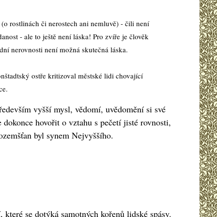
 rostlinách či nerostech ani nemluvě) - čili není
st - ale to ještě není láska! Pro zvíře je člověk
adní nerovnosti není možná skutečná láska.
štadtský ostře kritizoval městské lidi chovající
ce.
ředevším vyšší mysl, vědomí, uvědomění si své
okonce hovořit o vztahu s pečetí jisté rovnosti,
 pozemšťan byl synem Nejvyššího.
 které se dotýká samotných kořenů lidské spásy.