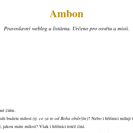
Ambon
Pravoslavný weblog a listárna. Určeno pro osvětu a misii.
ně čiňte.
 míti budete milost
(tj. co za to od Boha obdržíte)
? Nebo i hříšníci milují 
 jakou máte milost? Však i hříšníci totéž činí.