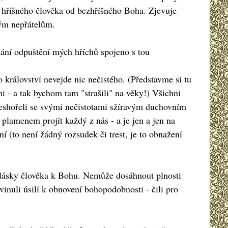
je hříšného člověka od bezhříšného Boha. Zjevuje
vým nepřátelům.
skání odpuštění mých hříchů spojeno s tou
 království nevejde nic nečistého. (Představme si tu
i - a tak bychom tam "strašili" na věky!) Všichni
 neshořeli se svými nečistotami sžíravým duchovním
lamenem projít každý z nás - a je jen a jen na
 ní (to není žádný rozsudek či trest, je to obnažení
 lásky člověka k Bohu. Nemůže dosáhnout plnosti
inuli úsilí k obnovení bohopodobnosti - čili pro