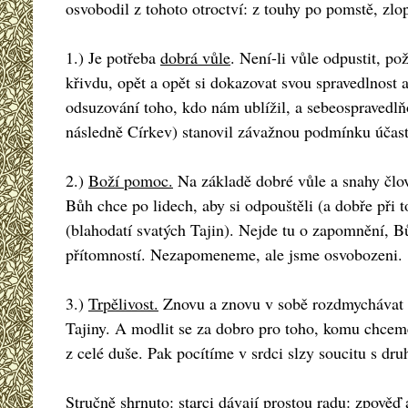
osvobodil z tohoto otroctví: z touhy po pomstě, zl
1.) Je potřeba
dobrá vůle
. Není-li vůle odpustit, p
křivdu, opět a opět si dokazovat svou spravedlnost
odsuzování toho, kdo nám ublížil, a sebeospravedlňo
následně Církev) stanovil závažnou podmínku účasti
2.)
Boží pomoc.
Na základě dobré vůle a snahy člov
Bůh chce po lidech, aby si odpouštěli (a dobře při 
(blahodatí svatých Tajin). Nejde tu o zapomnění, 
přítomností. Nezapomeneme, ale jsme osvobozeni.
3.)
Trpělivost.
Znovu a znovu v sobě rozdmychávat tou
Tajiny. A modlit se za dobro pro toho, komu chcem
z celé duše. Pak pocítíme v srdci slzy soucitu s dr
Stručně shrnuto: starci dávají prostou radu: zpověď 