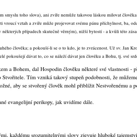
smyslu toho slova), ani zvíře nemůže takovou láskou milovat člověka (o
 vroucí vztah a zvíře může projevovat svému pánu příchylnost, ba, oddano
 některých případech skutečně věrným), nižší bytostí - a kvůli této zás
ého člověka; a pokouší-li se o to kdo, je to zvrácenost. Už sv. Jan Kron
lé pokoušejí dávat to, co se náleží dávat jen člověku a Bohu, tj. své srd
em a Bohem, dal Hospodin člověku některé své vlastnosti - p
Stvořitele. Tím vzniká takový stupeň podobnosti, že můžeme d
 možné, aby se stvořený člověk mohl přiblížit Nestvořenému a
é evangelijní perikopy, jak uvidíme dále.
mi, každému srozumitelnými slovy zjevuje hluboké tajemství,