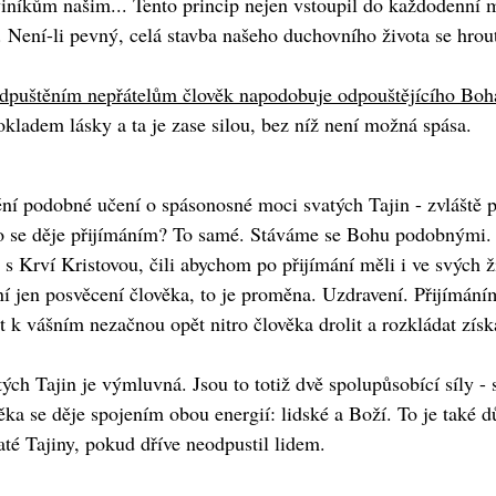
iníkům našim... Tento princip nejen vstoupil do každodenní m
. Není-li pevný, celá stavba našeho duchovního života se hrout
dpuštěním nepřátelům člověk napodobuje odpouštějícího Boh
ladem lásky a ta je zase silou, bez níž není možná spása.
tění podobné učení o spásonosné moci svatých Tajin - zvláště
o se děje přijímáním? To samé. Stáváme se Bohu podobnými.
a s Krví Kristovou, čili abychom po přijímání měli i ve svých 
í jen posvěcení člověka, to je proměna. Uzdravení. Přijímáním
t k vášním nezačnou opět nitro člověka drolit a rozkládat získa
ch Tajin je výmluvná. Jsou to totiž dvě spolupůsobící síly - s
věka se děje spojením obou energií: lidské a Boží. To je také 
até Tajiny, pokud dříve neodpustil lidem.