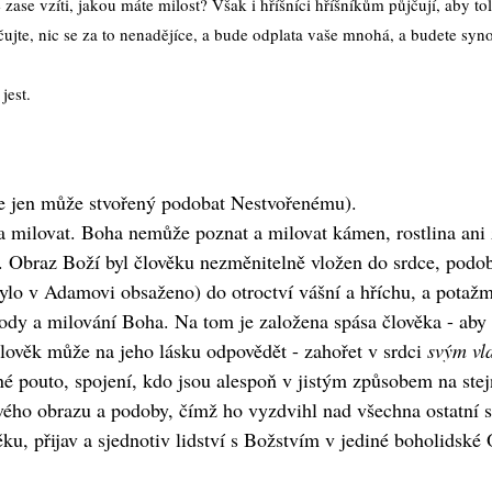
zase vzíti, jakou máte milost? Však i hříšníci hříšníkům půjčují, aby tol
jčujte, nic se za to nenadějíce, a bude odplata vaše mnohá, a budete syn
jest.
se jen může stvořený podobat Nestvořenému).
ilovat. Boha nemůže poznat a milovat kámen, rostlina ani zv
y. Obraz Boží byl člověku nezměnitelně vložen do srdce, podo
 bylo v Adamovi obsaženo) do otroctví vášní a hříchu, a potaž
ody a milování Boha. Na tom je založena spása člověka - aby
člověk může na jeho lásku odpovědět - zahořet v srdci
svým vl
 pouto, spojení, kdo jsou alespoň v jistým způsobem na stej
ého obrazu a podoby, čímž ho vyzdvihl nad všechna ostatní st
ěku, přijav a sjednotiv lidství s Božstvím v jediné boholidsk