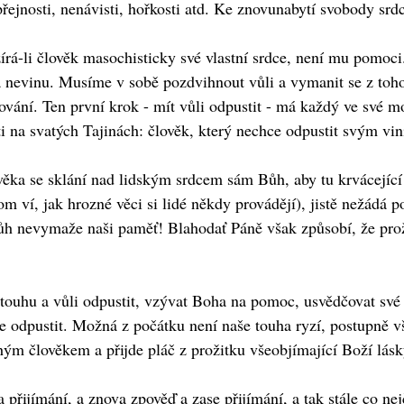
opřejnosti, nenávisti, hořkosti atd. Ke znovunabytí svobody 
ožírá-li člověk masochisticky své vlastní srdce, není mu pomoc
 a nevinu. Musíme v sobě pozdvihnout vůli a vymanit se z toh
vání. Ten první krok - mít vůli odpustit - má každý ve své mo
 na svatých Tajinách: člověk, který nechce odpustit svým viní
ěka se sklání nad lidským srdcem sám Bůh, aby tu krvácející 
tom ví, jak hrozné věci si lidé někdy provádějí), jistě nežád
Bůh nevymaže naši paměť! Blahodať Páně však způsobí, že prož
hu a vůli odpustit, vzývat Boha na pomoc, usvědčovat své vla
e odpustit. Možná z počátku není naše touha ryzí, postupně v
uhým člověkem a přijde pláč z prožitku všeobjímající Boží lásk
a přijímání, a znova zpověď a zase přijímání, a tak stále co ne