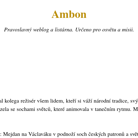
Ambon
Pravoslavný weblog a listárna. Určeno pro osvětu a misii.
l kolega režisér všem lidem, kteří si váží národní tradice, sv
a se sochami světců, které animovala v tanečním rytmu. Mož
: Mejdan na Václaváku v podnoží soch českých patronů a světců