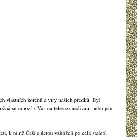
ých vlastních kořenů a víry našich předků. Byl
ná se mnozí z Vás na televizi nedívají, nebo jste
, k nimž Češi s úctou vzhlíželi po celá staletí,