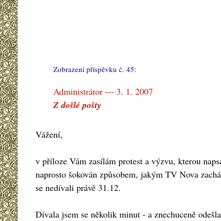
Zobrazení příspěvku č. 45:
#
Administrátor --- 3. 1. 2007
Z došlé pošty
Vážení,
v příloze Vám zasílám protest a výzvu, kterou napsa
naprosto šokován způsobem, jakým TV Nova zacházel
se nedívali právě 31.12.
Dívala jsem se několik minut - a znechuceně odešla