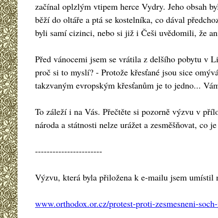
začínal oplzlým vtipem herce Vydry. Jeho obsah byl 
běží do oltáře a ptá se kostelníka, co dával předch
byli samí cizinci, nebo si již i Češi uvědomili, že a
Před vánocemi jsem se vrátila z delšího pobytu v L
proč si to myslí? - Protože křesťané jsou sice omýván
takzvaným evropským křesťanům je to jedno... Vám
To záleží i na Vás. Přečtěte si pozorně výzvu v přílo
národa a státnosti nelze urážet a zesměšňovat, co 
-----------------------
Výzvu, která byla přiložena k e-mailu jsem umístil
www.orthodox.or.cz/protest-proti-zesmesneni-soch