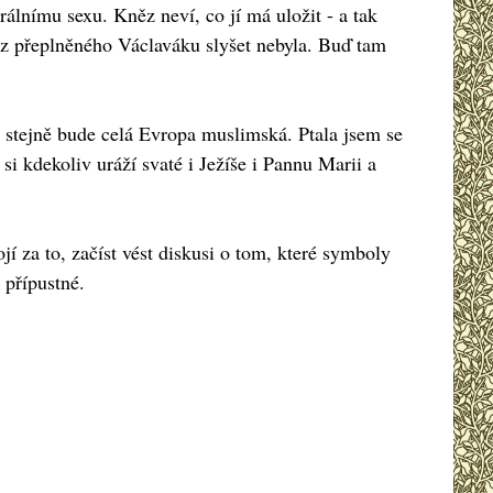
álnímu sexu. Kněz neví, co jí má uložit - a tak
u z přeplněného Václaváku slyšet nebyla. Buď tam
 stejně bude celá Evropa muslimská. Ptala jsem se
 si kdekoliv uráží svaté i Ježíše i Pannu Marii a
ojí za to, začíst vést diskusi o tom, které symboly
 přípustné.