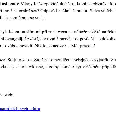
asi tento: Mladý kněz zpovídá dušičku, která se přiznává k or
ozí farář za orální sex? Odpověď zněla: Tatranku. Salva smích
ni tak není čemu se smát.
ibyi. Jeden muslim mi při rozhovoru na náboženské téma řekl:
i evangelijní zvěstí, ale uvnitř mrtví, - odpověděl, - kdokoliv
 to vůbec nevadí. Nikdo se neozve. - Měl pravdu?
ze. Stojí to za to. Stojí za to nemlčet a veřejně se vyjádřit. St
je vkusné, a co nevkusné, a co by nemělo být v žádném případě
 na web:
-narodnich-svetcu.htm