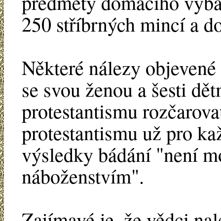
předměty domácího vybav
250 stříbrných mincí a d
Některé nálezy objevené 
se svou ženou a šesti dě
protestantismu rozčarova
protestantismu už pro kaž
výsledky bádání "není mo
náboženstvím".
Zajímavé je, že vědci n