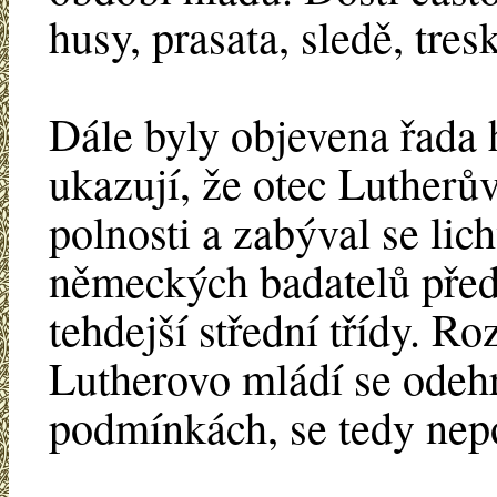
husy, prasata, sledě, tres
Dále byly objevena řada 
ukazují, že otec Lutherů
polnosti a zabýval se lic
německých badatelů předs
tehdejší střední třídy. R
Lutherovo mládí se odehr
podmínkách, se tedy nepo