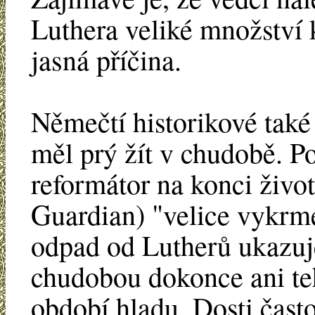
Luthera veliké množství 
jasná příčina.
Němečtí historikové také
měl prý žít v chudobě. P
reformátor na konci života
Guardian) "velice vykr
odpad od Lutherů ukazuje
chudobou dokonce ani t
období hladu. Dosti často