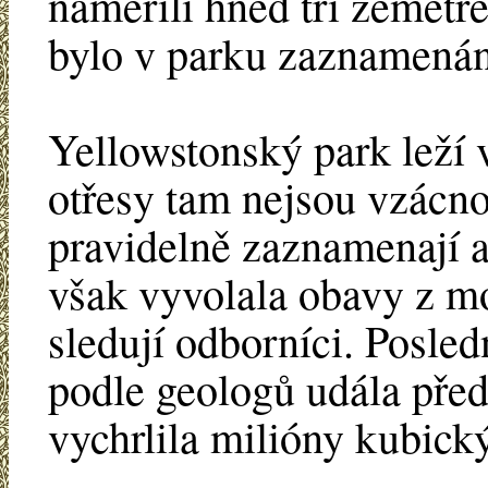
naměřili hned tři zemětře
bylo v parku zaznamenán
Yellowstonský park leží v
otřesy tam nejsou vzácno
pravidelně zaznamenají a
však vyvolala obavy z mo
sledují odborníci. Posled
podle geologů udála před
vychrlila milióny kubick