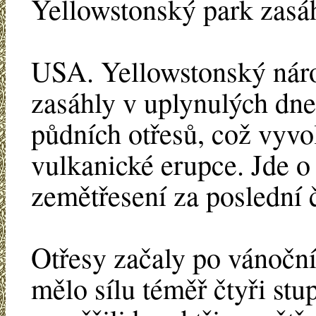
Yellowstonský park zasáh
USA. Yellowstonský nár
zasáhly v uplynulých dn
půdních otřesů, což vyvo
vulkanické erupce. Jde o 
zemětřesení za poslední č
Otřesy začaly po vánočníc
mělo sílu téměř čtyři stu