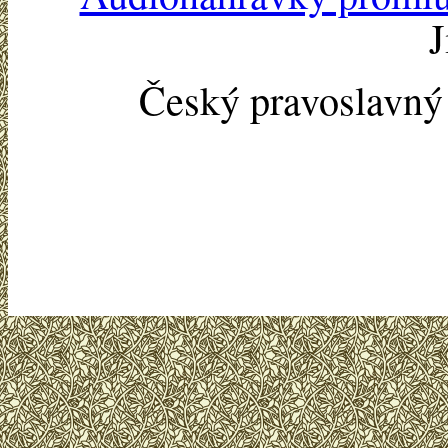
J
Český pravoslavn