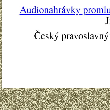
Audionahrávky proml
J
Český pravoslavn