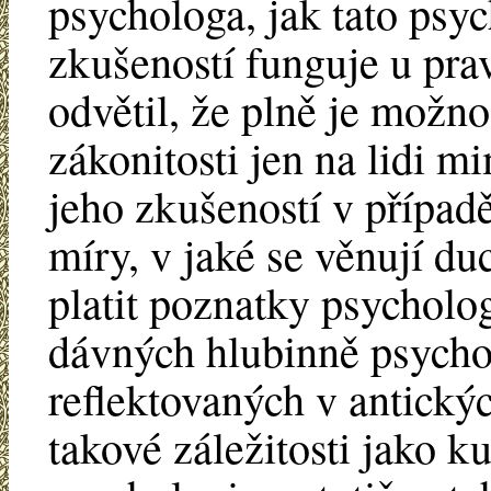
psychologa, jak tato psy
zkušeností funguje u pra
odvětil, že plně je možn
zákonitosti jen na lidi m
jeho zkušeností v případ
míry, v jaké se věnují du
platit poznatky psycholo
dávných hlubinně psycho
reflektovaných v antických
takové záležitosti jako k