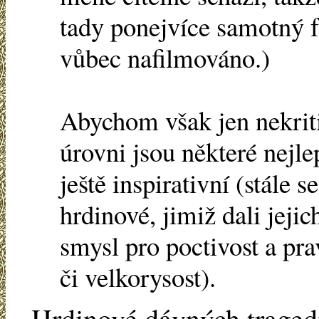
tady ponejvíce samotný f
vůbec nafilmováno.)
Abychom však jen nekriti
úrovni jsou některé nejle
ještě inspirativní (stále s
hrdinové, jimiž dali jejic
smysl pro poctivost a pra
či velkorysost).
Hrdinové dávných tragedi