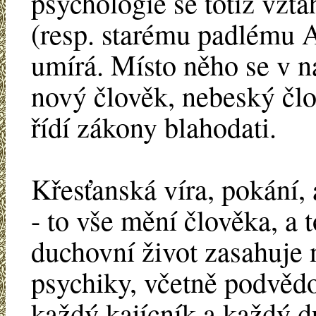
psychologie se totiž vzt
(resp. starému padlému A
umírá. Místo něho se v 
nový člověk, nebeský člo
řídí zákony blahodati.
Křesťanská víra, pokání, 
- to vše mění člověka, a 
duchovní život zasahuje n
psychiky, včetně podvěd
každý kajícník a každý d