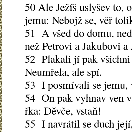
50 Ale Ježíš uslyšev to,
jemu: Nebojž se, věř toli
51 A všed do domu, nedo
než Petrovi a Jakubovi a J
52 Plakali jí pak všichni 
Neumřela, ale spí.
53 I posmívali se jemu, 
54 On pak vyhnav ven vše
řka: Děvče, vstaň!
55 I navrátil se duch její,