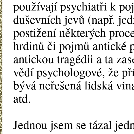
používají psychiatři k p
duševních jevů (např. je
postižení některých proc
hrdinů či pojmů antické 
antickou tragédii a ta za
vědí psychologové, že př
bývá neřešená lidská vin
atd.
Jednou jsem se tázal je