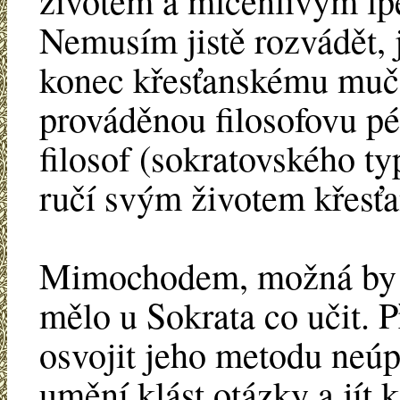
životem a mlčenlivým lpě
Nemusím jistě rozvádět, 
konec křesťanskému muče
prováděnou filosofovu péč
filosof (sokratovského t
ručí svým životem křesťan
Mimochodem, možná by s
mělo u Sokrata co učit. 
osvojit jeho metodu neúp
umění klást otázky a jít 