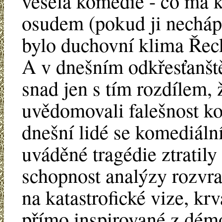
veselá komedie - co má 
osudem (pokud ji nechápe
bylo duchovní klima Řecka
A v dnešním odkřesťanště
snad jen s tím rozdílem, 
uvědomovali falešnost ko
dnešní lidé se komediální
uváděné tragédie ztratil
schopnost analýzy rozvrat
na katastrofické vize, kr
přímo inspirované z dém