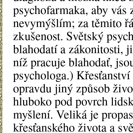
psychofarmaka, aby vás z 
nevymýšlím; za těmito řá
zkušenost. Světský psyc
blahodatí a zákonitosti, j
níž pracuje blahodať, js
psychologa.) Křesťanství n
opravdu jiný způsob živo
hluboko pod povrch lids
myšlení. Veliká je prop
křesťanského života a sv