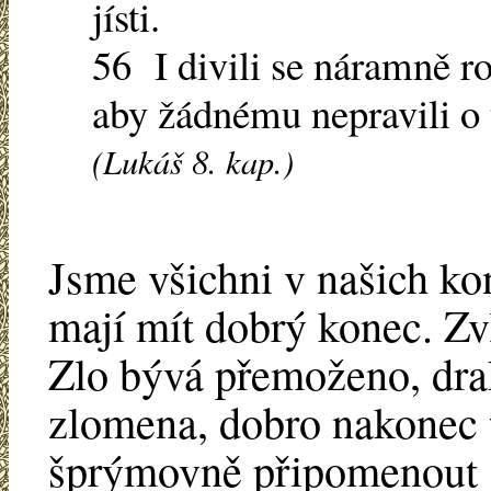
jísti.
56 I divili se náramně ro
aby žádnému nepravili o t
(Lukáš 8. kap.)
Jsme všichni v našich ko
mají mít dobrý konec. Zvl
Zlo bývá přemoženo, drak
zlomena, dobro nakonec t
šprýmovně připomenout 