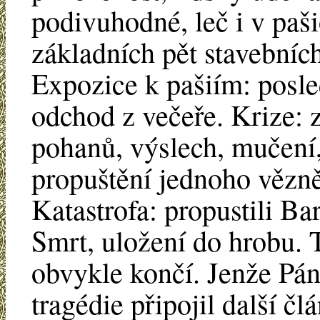
podivuhodné, leč i v pa
základních pět stavebních
Expozice k pašiím: posle
odchod z večeře. Krize: 
pohanů, výslech, mučení,
propuštění jednoho vězně
Katastrofa: propustili Ba
Smrt, uložení do hrobu. 
obvykle končí. Jenže Pá
tragédie připojil další č