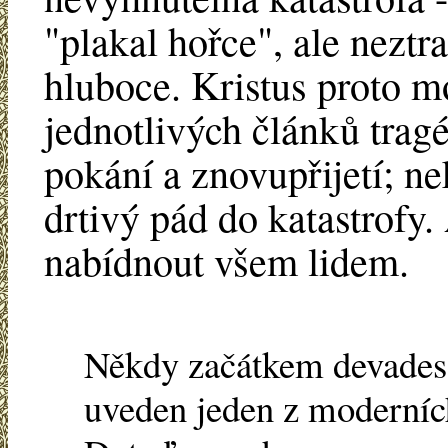
"plakal hořce", ale neztra
hluboce. Kristus proto m
jednotlivých článků tragé
pokání a znovupřijetí; ne
drtivý pád do katastrofy.
nabídnout všem lidem.
Někdy začátkem devadesát
uveden jeden z moderních