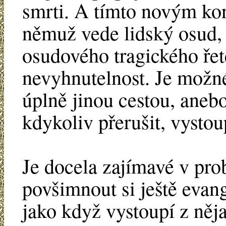
smrti. A tímto novým kon
němuž vede lidský osud, 
osudového tragického řet
nevyhnutelnost. Je možn
úplně jinou cestou, anebo
kdykoliv přerušit, vystoupi
Je docela zajímavé v pro
povšimnout si ještě evang
jako když vystoupí z něj