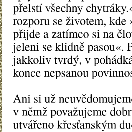
přelstí všechny chytráky
rozporu se životem, kde 
přijde a zatímco si na č
jeleni se klidně pasou«. P
jakkoliv tvrdý, v pohádk
konce nepsanou povinnos
Ani si už neuvědomujeme
v němž považujeme dobr
utvářeno křesťanským d