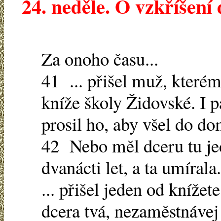
24. neděle. O vzkříšení 
Za onoho času...
41 ... přišel muž, kterém
kníže školy Židovské. I
prosil ho, aby všel do do
42 Nebo měl dceru tu jed
dvanácti let, a ta umírala.
... přišel jeden od knížet
dcera tvá, nezaměstnávej