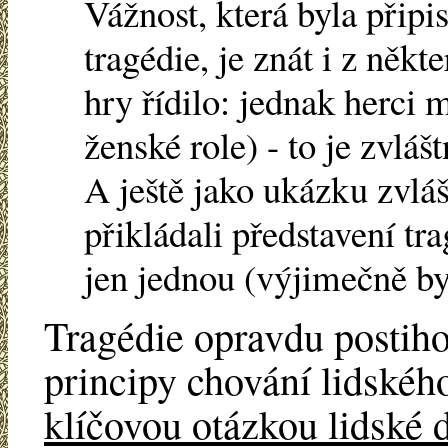
Vážnost, která byla přip
tragédie, je znát i z někt
hry řídilo: jednak herci m
ženské role) - to je zvlá
A ještě jako ukázku zvláš
přikládali představení tr
jen jednou (výjimečně by
Tragédie opravdu postiho
principy chování lidského
klíčovou otázkou lidské d