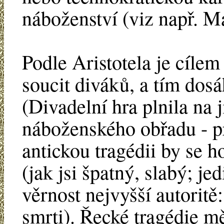
náboženství (viz např. Ma
Podle Aristotela je cílem
soucit diváků, a tím dosáh
(Divadelní hra plnila na j
náboženského obřadu - pr
antickou tragédii by se 
(jak jsi špatný, slabý; je
věrnost nejvyšší autoritě
smrti). Řecké tragédie mě