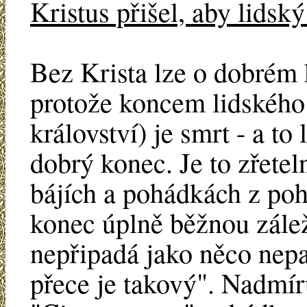
Kristus přišel, aby lidsk
Bez Krista lze o dobrém k
protože koncem lidského 
království) je smrt - a to
dobrý konec. Je to zřetel
bájích a pohádkách z poh
konec úplně běžnou zálež
nepřipadá jako něco nepa
přece je takový". Nadmír