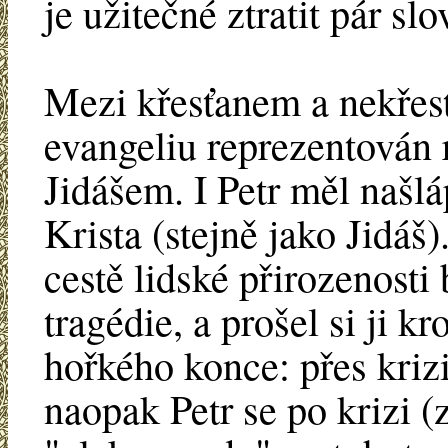
je užitečné ztratit pár slo
Mezi křesťanem a nekřesť
evangeliu reprezentován
Jidášem. I Petr měl našlá
Krista (stejně jako Jidáš
cestě lidské přirozenosti 
tragédie, a prošel si ji k
hořkého konce: přes krizi,
naopak Petr se po krizi (