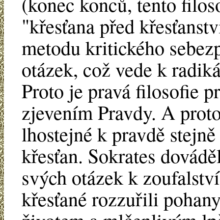
(konec konců, tento filo
"křesťana před křesťanst
metodu kritického sebezp
otázek, což vede k radiká
Proto je pravá filosofie p
zjevením Pravdy. A proto 
lhostejné k pravdě stejně
křesťan. Sokrates dovádě
svých otázek k zoufalství 
křesťané rozzuřili poha