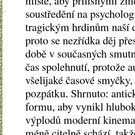
místě, aby přílišnými zm
soustředění na psycholog
tragickým hrdinům naší d
proto se nezřídka děj pře
době v současných smutn
čas spolehnutí, protože a
všelijaké časové smyčky,
pozpátku. Shrnuto: antic
formu, aby vynikl hlubo
výplodů moderní kinemato
méně citelně schází, takž