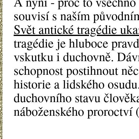
A nyní - proč to všechno
souvisí s naším původní
Svět antické tragédie uka
tragédie je hluboce pravd
vskutku i duchovně. Dávn
schopnost postihnout něco
historie a lidského osudu
duchovního stavu člověka,
náboženského proroctví (r