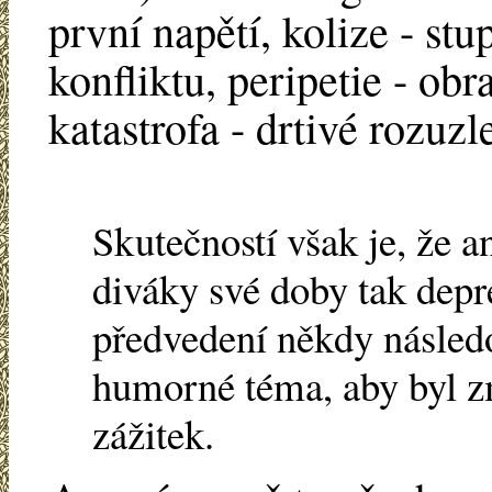
první napětí, kolize - stu
konfliktu, peripetie - obr
katastrofa - drtivé rozuzl
Skutečností však je, že a
diváky své doby tak dep
předvedení někdy následov
humorné téma, aby byl z
zážitek.