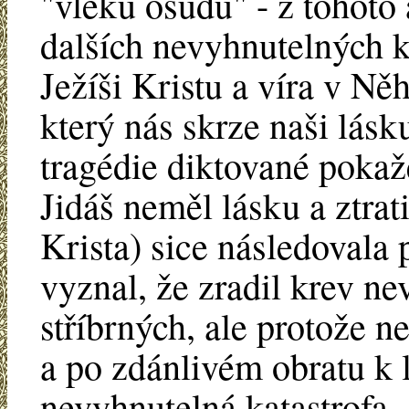
"vleku osudu" - z tohoto
dalších nevyhnutelných k
Ježíši Kristu a víra v Ně
který nás skrze naši lásk
tragédie diktované pokaž
Jidáš neměl lásku a ztrati
Krista) sice následovala 
vyznal, že zradil krev nev
stříbrných, ale protože n
a po zdánlivém obratu k 
nevyhnutelná katastrofa -