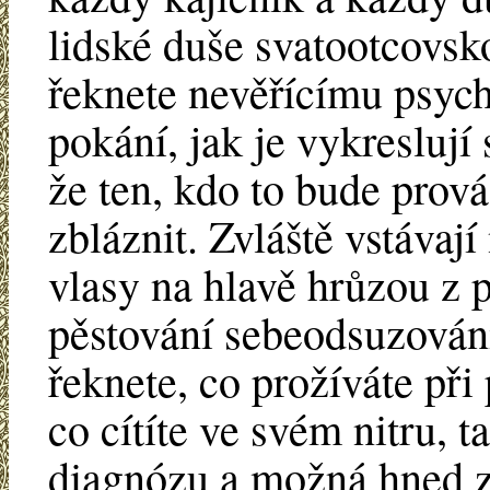
lidské duše svatootcovsk
řeknete nevěřícímu psych
pokání, jak je vykreslují
že ten, kdo to bude prov
zbláznit. Zvláště vstáva
vlasy na hlavě hrůzou z p
pěstování sebeodsuzován
řeknete, co prožíváte při
co cítíte ve svém nitru, 
diagnózu a možná hned z