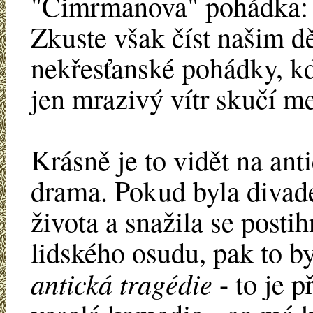
"Cimrmanova" pohádka: 
Zkuste však číst našim d
nekřesťanské pohádky, k
jen mrazivý vítr skučí me
Krásně je to vidět na ant
drama. Pokud byla divad
života a snažila se posti
lidského osudu, pak to by
antická tragédie
- to je 