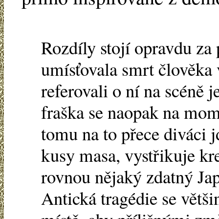
Rozdíly stojí opravdu za
umísťovala smrt člověka
referovali o ní na scéně j
fraška se naopak na mom
tomu na to přece diváci j
kusy masa, vystřikuje kr
rovnou nějaký zdatný Jap
Antická tragédie se větš