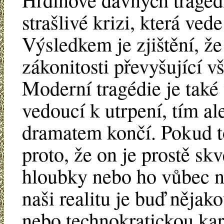
strašlivé krizi, která ved
Výsledkem je zjištění, že
zákonitosti převyšující v
Moderní tragédie je také 
vedoucí k utrpení, tím a
dramatem končí. Pokud to 
proto, že on je prostě s
hloubky nebo ho vůbec ne
naši realitu je buď nějak
nebo technokratickou kari