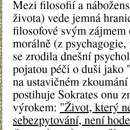
Mezi filosofií a nábožen
života) vede jemná hranice
filosofové svým zájmem 
morálně (z psychagogie, 
se zrodila dnešní psychol
pojatou péči o duši jako
na ustavičném zkoumání 
postihuje Sokrates onu 
výrokem:
"Život, který n
sebezpytování, není hoden