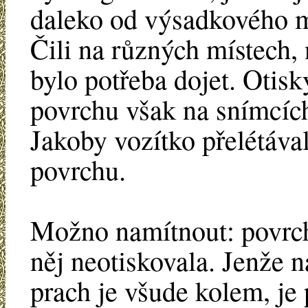
daleko od výsadkového 
Čili na různých místech, 
bylo potřeba dojet. Otisk
povrchu však na snímcíc
Jakoby vozítko přelétával
povrchu.
Možno namítnout: povrch 
něj neotiskovala. Jenže n
prach je všude kolem, je