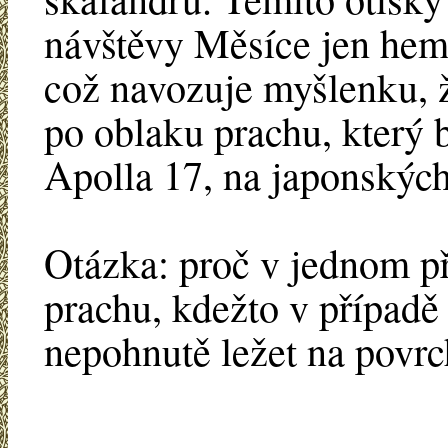
návštěvy Měsíce jen hemž
což navozuje myšlenku, ž
po oblaku prachu, který by
Apolla 17, na japonských
Otázka: proč v jednom př
prachu, kdežto v případě
nepohnutě ležet na povr