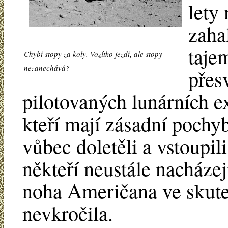
lety 
zaha
tajem
Chybí stopy za koly. Vozítko jezdí, ale stopy
nezanechává?
přes
pilotovaných lunárních ex
kteří mají zásadní pochy
vůbec doletěli a vstoupil
někteří neustále nacházej
noha Američana ve skute
nevkročila.