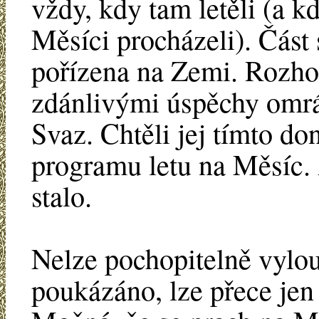
vždy, kdy tam letěli (a k
Měsíci procházeli). Část
pořízena na Zemi. Rozho
zdánlivými úspěchy omrá
Svaz. Chtěli jej tímto don
programu letu na Měsíc.
stalo.
Nelze pochopitelně vylou
poukázáno, lze přece jen