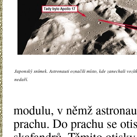
Japonský snímek. Astronauti označili místo, kde zanechali vozítk
nedaří.
modulu, v němž astronaut
prachu. Do prachu se oti
skafandrů. Těmito otisky