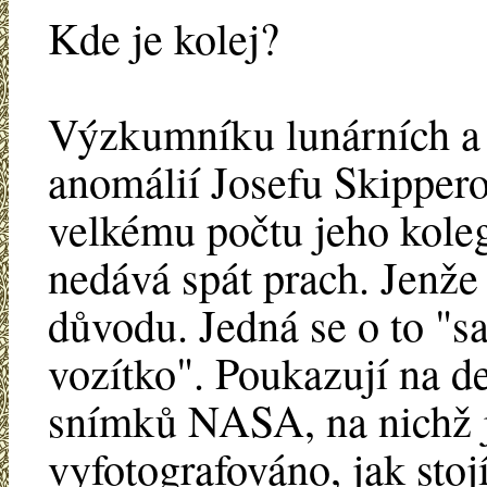
Kde je kolej?
Výzkumníku lunárních a
anomálií Josefu Skippero
velkému počtu jeho kole
nedává spát prach. Jenže
důvodu. Jedná se o to "
vozítko". Poukazují na d
snímků NASA, na nichž 
vyfotografováno, jak stoj