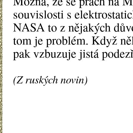
Možná, že se prach na Mě
souvislosti s elektrostat
NASA to z nějakých důvod
tom je problém. Když něk
pak vzbuzuje jistá podezř
(Z ruských novin)