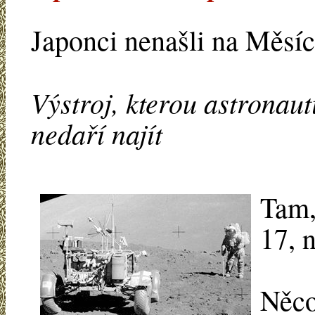
Japonci nenašli na Měsí
Výstroj, kterou astronaut
nedaří najít
Tam,
17, 
Něco