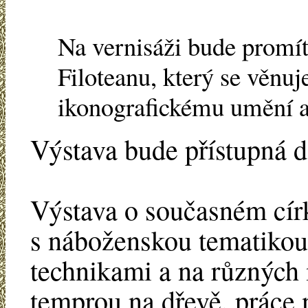
Na vernisáži bude promí
Filoteanu, který se věn
ikonografickému umění 
Výstava bude přístupná d
Výstava o současném cír
s náboženskou tematikou
technikami a na různých 
temprou na dřevě, práce 