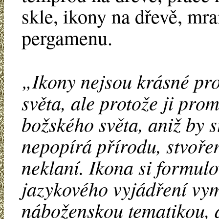
skle, ikony na dřevě, mr
pergamenu.
„Ikony nejsou krásné pro
světa, ale protože ji pro
božského světa, aniž by s
nepopírá přírodu, stvořen
neklaní. Ikona si formulo
jazykového vyjádření vym
náboženskou tematikou, a