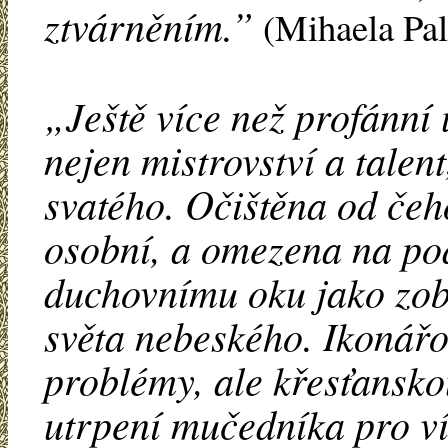
ztvárněním.”
(Mihaela Pa
„Ještě více než profánní
nejen mistrovství a talen
svatého. Očištěna od čeh
osobní, a omezena na pod
duchovnímu oku jako zobr
světa nebeského. Ikonářov
problémy, ale křesťansko
utrpení mučedníka pro vír