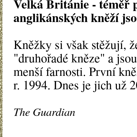
Velká Británie - téměř 
anglikánských kněží js
Kněžky si však stěžují, 
"druhořadé kněze" a jsou
menší farnosti. První kně
r. 1994. Dnes je jich už 
The Guardian