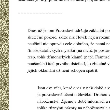
------------------------------
Dnes už jenom Pravoslaví udržuje základní pov
skutečné pokoře, skrze niž člověk nejen rozum
neučinil nic opravdu cele dobrého, že nemá ne
římskokatolických mystiků (na nichž je postav
resp. tolik démonických klamů (např. Františe
pouštních Otců prvního tisíciletí, to zřetelně
jejich oklamání už není schopen spatřit.
Jsou dvě věci, které dnes v naší době a 
je pravoslavné učení o člověku. Druhou vě
náboženství. Žijeme v době informací a na
tolika různými názory na náboženství a d