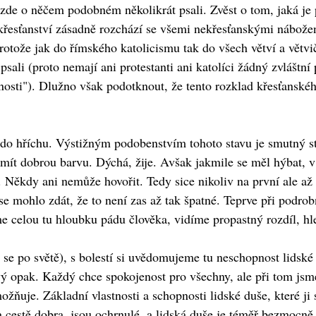
e zde o něčem podobném několikrát psali. Zvěst o tom, jaká je 
 křesťanství zásadně rozchází se všemi nekřesťanskými nábož
rotože jak do římského katolicismu tak do všech větví a větvi
sali (proto nemají ani protestanti ani katolíci žádný zvláštní 
sti"). Dlužno však podotknout, že tento rozklad křesťanského 
 do hříchu. Výstižným podobenstvím tohoto stavu je smutný st
t dobrou barvu. Dýchá, žije. Avšak jakmile se měl hýbat, v t
 Někdy ani nemůže hovořit. Tedy sice nikoliv na první ale až
e mohlo zdát, že to není zas až tak špatné. Teprve při podrob
íme celou tu hloubku pádu člověka, vidíme propastný rozdíl, hl
 se po světě), s bolestí si uvědomujeme tu neschopnost lidské 
ravý opak. Každý chce spokojenost pro všechny, ale při tom jsm
žňuje. Základní vlastnosti a schopnosti lidské duše, které ji
 cestě dobra, jsou ochrnulé, a lidská duše je téměř bezmocně 