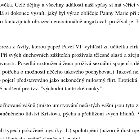
lověka. Celé dějiny a všechny události naší spásy si má věřící 
á si dokonce vysnít, jaký byl výraz obličeje Panny Marie při 
hto fantazijních obrazech emocionálně angažoval, prožíval je.
reza z Avily, kterou papež Pavel VI. vyhlásil za učitelku cír
Při svých duchovních zážitcích prožívala tělesné slasti a zřejm
ovnosti. Posedlá roztoužená žena prožívá sexuální spojení s
 potřeba o možnosti něčeho takového pochybovat.) Taková ne
 pojetí představováno jako nekonečný milostný flirt. Erotická 
é nadšení pro tzv. "východní tantrické nauky".
zbožňované vášně (místo umrtvování nečistých vášní jsou tyto
roměněného lidství Kristova, pýcha a přehlížení svých hříchů.
ch typech pokažené mystiky: 1.) spolutrpění (názorně ilustruj
ost (fantasie, snění) (Ignác z Loyoly).