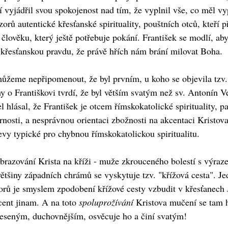
í vyjádřil svou spokojenost nad tím, že vyplnil vše, co měl vy
orů autentické křesťanské spirituality, pouštních otců, kteří 
 člověku, který ještě potřebuje pokání. František se modlí, a
 křesťanskou pravdu, že právě hřích nám brání milovat Boha.
můžeme nepřipomenout, že byl prvním, u koho se objevila tzv. 
 o Františkovi tvrdí, že byl větším svatým než sv. Antonín V
l hlásal, že František je otcem římskokatolické spirituality, 
rnosti, a nesprávnou orientaci zbožnosti na akcentaci Kristo
evy typické pro chybnou římskokatolickou spiritualitu.
brazování Krista na kříži - muže zkrouceného bolestí s výraz
většiny západních chrámů se vyskytuje tzv. "křížová cesta". Je
orů je smyslem zpodobení křížové cesty vzbudit v křesťanech
cent jinam. A na toto
spoluprožívání
Kristova mučení se tam h
neseným, duchovnějším, osvěcuje ho a činí svatým!