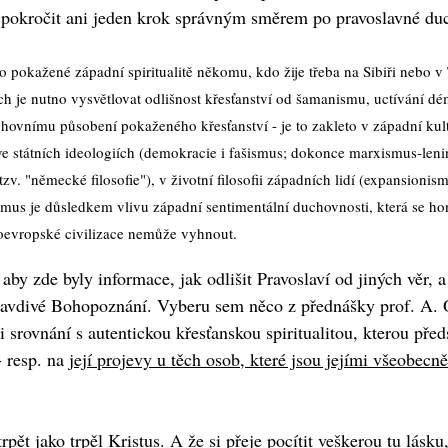
e pokročit ani jeden krok správným směrem po pravoslavné duc
 pokažené západní spiritualitě někomu, kdo žije třeba na Sibiři nebo v 
 je nutno vysvětlovat odlišnost křesťanství od šamanismu, uctívání d
hovnímu působení pokaženého křesťanství - je to zakleto v západní kult
e státních ideologiích (demokracie i fašismus; dokonce marxismus-lenin
tzv. "německé filosofie"), v životní filosofii západních lidí (expansion
mus je důsledkem vlivu západní sentimentální duchovnosti, která se hon
doevropské civilizace nemůže vyhnout.
aby zde byly informace, jak odlišit Pravoslaví od jiných věr,
ravdivé Bohopoznání. Vyberu sem něco z přednášky prof. A. O
srovnání s autentickou křesťanskou spiritualitou, kterou předst
- resp. na
její projevy u těch osob, které jsou jejími všeobec
 trpět jako trpěl Kristus. A že si přeje pocítit veškerou tu lásk