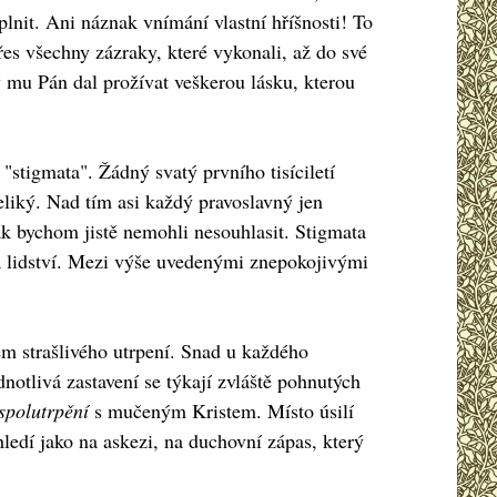
plnit. Ani náznak vnímání vlastní hříšnosti! To
přes všechny zázraky, které vykonali, až do své
by mu Pán dal prožívat veškerou lásku, kterou
"stigmata". Žádný svatý prvního tisíciletí
eliký. Nad tím asi každý pravoslavný jen
pak bychom jistě nemohli nesouhlasit. Stigmata
va lidství. Mezi výše uvedenými znepokojivými
em strašlivého utrpení. Snad u každého
dnotlivá zastavení se týkají zvláště pohnutých
spolutrpění
s mučeným Kristem. Místo úsilí
ledí jako na askezi, na duchovní zápas, který