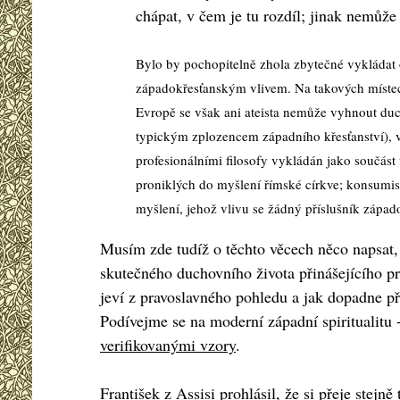
chápat, v čem je tu rozdíl; jinak nemůž
Bylo by pochopitelně zhola zbytečné vykládat o
západokřesťanským vlivem. Na takových místech
Evropě se však ani ateista nemůže vyhnout duc
typickým zplozencem západního křesťanství), v
profesionálními filosofy vykládán jako součást 
proniklých do myšlení římské církve; konsumis
myšlení, jehož vlivu se žádný příslušník zápa
Musím zde tudíž o těchto věcech něco napsat, 
skutečného duchovního života přinášejícího p
jeví z pravoslavného pohledu a jak dopadne při 
Podívejme se na moderní západní spiritualitu 
verifikovanými vzory
.
František z Assisi prohlásil, že si přeje stejně