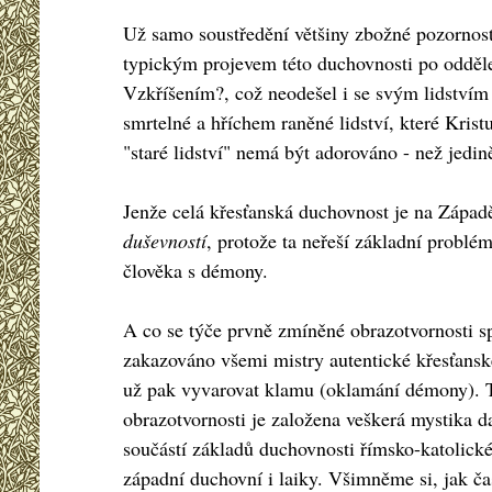
Už samo soustředění většiny zbožné pozornost
typickým projevem této duchovnosti po odděl
Vzkříšením?, což neodešel i se svým lidstvím
smrtelné a hříchem raněné lidství, které Krist
"staré lidství" nemá být adorováno - než jedině
Jenže celá křesťanská duchovnost je na Západě
duševností
, protože ta neřeší základní problé
člověka s démony.
A co se týče prvně zmíněné obrazotvornosti s
zakazováno všemi mistry autentické křesťanské
už pak vyvarovat klamu (oklamání démony). Tu
obrazotvornosti je založena veškerá mystika d
součástí základů duchovnosti římsko-katolické
západní duchovní i laiky. Všimněme si, jak čas