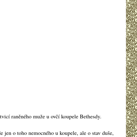
tvicí raněného muže u ovčí koupele Bethesdy.
de jen o toho nemocného u koupele, ale o stav duše,