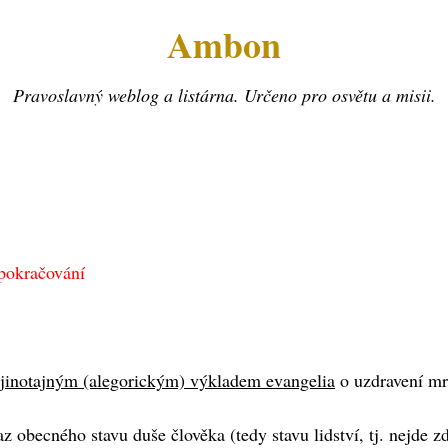
Ambon
Pravoslavný weblog a listárna. Určeno pro osvětu a misii.
pokračování
s jinotajným (alegorickým) výkladem evangelia
o uzdravení mr
 obecného stavu duše člověka (tedy stavu lidství, tj. nejde z