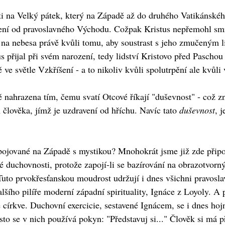
i na Velký pátek, který na Západě až do druhého Vatikánského
ení od pravoslavného Východu. Cožpak Kristus nepřemohl smr
 na nebesa právě kvůli tomu, aby soustrast s jeho zmučeným l
us přijal při svém narození, tedy lidství Kristovo před Pasch
 ve světle Vzkříšení - a to nikoliv kvůli spolutrpění ale kvůli
 nahrazena tím, čemu svatí Otcové říkají "duševnost" - což zn
m člověka, jímž je uzdravení od hříchu. Navíc tato
duševnost
, 
pojované na Západě s mystikou? Mnohokrát jsme již zde připom
 duchovnosti, protože zapojí-li se bazírování na obrazotvorný
to prvokřesťanskou moudrost udržují i dnes všichni pravoslav
alšího pilíře moderní západní spirituality, Ignáce z Loyoly. 
 církve. Duchovní exercicie, sestavené Ignácem, se i dnes hoj
to se v nich používá pokyn: "Představuj si..." Člověk si má p