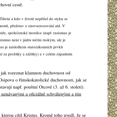
hovní cestě.
Tibetu a kdo v životě nepřišel do styku se
émonů, představ o znovuzrozování atd. V
uře, společenské morálce (např. rasismus je
ismus není v jádru ničím ruským, ale je
ismus je následkem starozákonních prvků
í za prožitky a zážitky) a v celém západním
 a jak rozeznat klamnou duchovnost od
sipova o římskokatolické duchovnosti, jak se
avují např. pouštní Otcové (3. až 6. století).
ně uznávanými a oficiálně schválenými a tím
u, kterou cítil Kristus. Kromě toho uvedl, že se