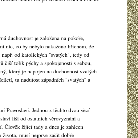
avná duchovnost je založena na pokoře,
ní nic, co by nebylo nakaženo hříchem, že
např. od katolických "svatých", tedy od
 čiší tolik pýchy a spokojenosti s sebou,
vný, který je napojen na duchovnost svatých
ciletí, tu nadutost západních "svatých" a
ní Pravoslaví. Jednou z těchto dvou věcí
slaví liší od ostatních věrovyznání a
í. Člověk žijící tady a dnes je zahlcen
 života, musí nejprve začít dobře