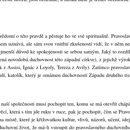
ědomí o této pravdě a pěstuje ho ve své spiritualitě. Pravosl
em uznává, ale sám svou vnitřní zkušeností vidí, že v něm ne
jmenší důvod ke spokojenosti se sebou samým. Jaký to rozdíl 
ená novodobá duchovnost této západní církve), z jejichž výroků
k z Assisi, Ignác z Loyoly, Tereza z Avily). Zatímco pravosla
 vidí, katolík, který je omámen duchovností Západu druhého tisí
v naší společnosti musí pochopit ten, komu se má otevřít chápá
cí, která s tím jde ruku v ruce, pak je pochopit, čím se Pravo
 místě, které je křižovatkou kultur, vlivů, názorů, učení, idej
uchovní život, že má-li vstoupit do pravoslavného duchovního