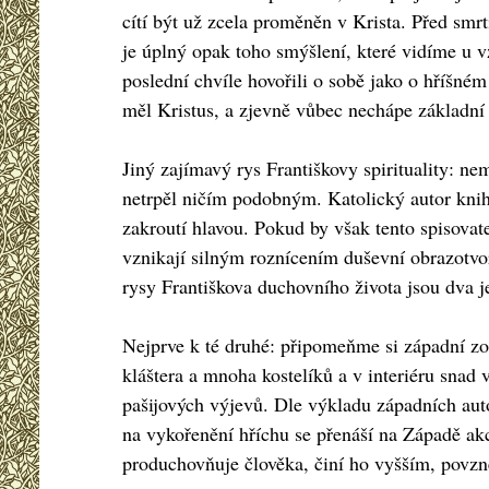
cítí být už zcela proměněn v Krista. Před smrt
je úplný opak toho smýšlení, které vidíme u vz
poslední chvíle hovořili o sobě jako o hříšném
měl Kristus, a zjevně vůbec nechápe základní
Jiný zajímavý rys Františkovy spirituality: ne
netrpěl ničím podobným. Katolický autor knihy
zakroutí hlavou. Pokud by však tento spisovate
vznikají silným roznícením duševní obrazotvo
rysy Františkova duchovního života jsou dva j
Nejprve k té druhé: připomeňme si západní zo
kláštera a mnoha kostelíků a v interiéru snad 
pašijových výjevů. Dle výkladu západních aut
na vykořenění hříchu se přenáší na Západě ak
produchovňuje člověka, činí ho vyšším, povz