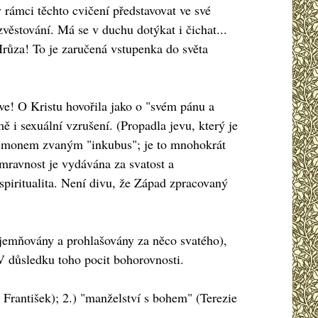
v rámci těchto cvičení představovat ve své
zvěstování. Má se v duchu dotýkat i čichat...
 Hrůza! To je zaručená vstupenka do světa
kve! O Kristu hovořila jako o "svém pánu a
ě i sexuální vzrušení. (Propadla jevu, který je
 démonem zvaným "inkubus"; je to mnohokrát
mravnost je vydávána za svatost a
spiritualita. Není divu, že Západ zpracovaný
 zjemňovány a prohlašovány za něco svatého),
 V důsledku toho pocit bohorovnosti.
e František); 2.) "manželství s bohem" (Terezie