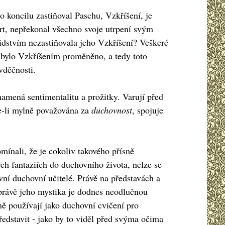
 koncilu zastiňoval Paschu, Vzkříšení, je
t, nepřekonal všechno svoje utrpení svým
idstvím nezastiňovala jeho Vzkříšení? Veškeré
ou bylo Vzkříšením proměněno, a tedy toto
 vděčnosti.
amená sentimentalitu a prožitky. Varují před
je-li mylně považována za
duchovnost
, spojuje
ínali, že je cokoliv takového přísně
ch fantaziích do duchovního života, nelze se
ní duchovní učitelé. Právě na představách a
A právě jeho mystika je dodnes neodlučnou
ně používají jako duchovní cvičení pro
ředstavit - jako by to viděl před svýma očima