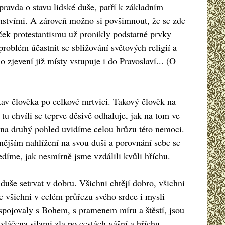
pravda o stavu lidské duše, patří k základním
enstvími. A zároveň možno si povšimnout, že se zde
ček protestantismu už pronikly podstatné prvky
problém účastnit se sbližování světových religií a
zjevení již místy vstupuje i do Pravoslaví... (O
av člověka po celkové mrtvici. Takový člověk na
u chvíli se teprve děsivě odhaluje, jak na tom ve
 na druhý pohled uvidíme celou hrůzu této nemoci.
nějším nahlížení na svou duši a porovnání sebe se
edíme, jak nesmírně jsme vzdálili kvůli hříchu.
duše setrvat v dobru. Všichni chtějí dobro, všichni
e všichni v celém průřezu svého srdce i mysli
 spojovaly s Bohem, s pramenem míru a štěstí, jsou
vláčena silami zla po cestách vášní a hříchu.