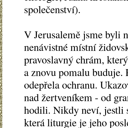
společenství).
V Jerusalemě jsme byli na
nenávistné místní židovs
pravoslavný chrám, který
a znovu pomalu buduje. P
odepřela ochranu. Ukazo
nad žertveníkem - od gra
hodili. Nikdy neví, jestli
která liturgie je jeho pos