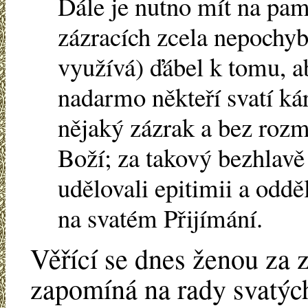
Dále je nutno mít na pamě
zázracích zcela nepochyb
využívá) ďábel k tomu, a
nadarmo někteří svatí kára
nějaký zázrak a bez rozmýš
Boží; za takový bezhlavě 
udělovali epitimii a oddě
na svatém Přijímání.
Věřící se dnes ženou za 
zapomíná na rady svatých