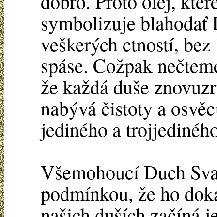
dobro. Proto olej, kte
symbolizuje blahodať 
veškerých ctností, bez
spáse. Cožpak nečteme
že každá duše znovuz
nabývá čistoty a osvěc
jediného a trojjedinéh
Všemohoucí Duch Svat
podmínkou, že ho dok
našich duších začíná je