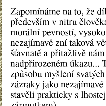
Zapomínáme na to, že dí
především v nitru člověka
morální pevností, vysoko
nezajímavě zní taková vě
šťavnatě a přitažlivě ná
nadpřirozeném úkazu... To
způsobu myšlení svatých 
zázraky jako nezajímavé 
stavěli prakticky s lhoste
zármutkem).