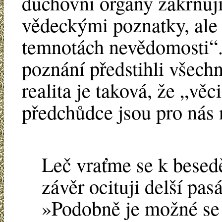
duchovní orgány zakrňuj
vědeckými poznatky, ale 
temnotách nevědomosti“.
poznání předstihli všech
realita je taková, že „vě
předchůdce jsou pro nás 
Leč vraťme se k besedě
závěr ocituji delší pas
»Podobně je možné se 