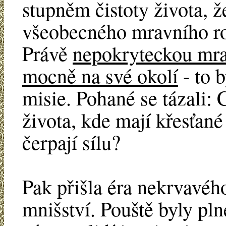
stupněm čistoty života, ž
všeobecného mravního ro
Právě
nepokryteckou mrav
mocně na své okolí
- to b
misie. Pohané se tázali:
života, kde mají křesťan
čerpají sílu?
Pak přišla éra nekrvavé
mnišství. Pouště byly pl