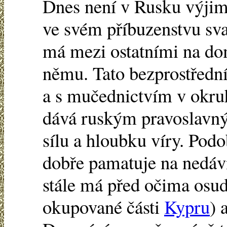
Dnes není v Rusku výjim
ve svém příbuzenstvu sv
má mezi ostatními na dom
němu. Tato bezprostředn
a s mučednictvím v okruh
dává ruským pravoslavn
sílu a hloubku víry. Podo
dobře pamatuje na nedáv
stále má před očima osud
okupované části
Kypru
) 