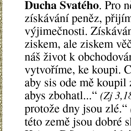
Ducha Svatého
. Pro n
získávání peněz, přijím
výjimečnosti. Získává
ziskem, ale ziskem vě
náš život k obchodování
vytvoříme, ke koupi. C
aby sis ode mě koupil 
abys zbohatl...“
(Zj 3,1
protože dny jsou zlé.“
této země jsou dobré 