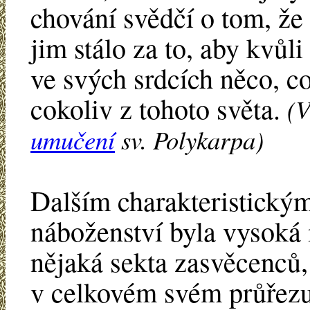
chování svědčí o tom, že
jim stálo za to, aby kvůli
ve svých srdcích něco, co
cokoliv z tohoto světa.
(V
umučení
sv. Polykarpa)
Dalším charakteristický
náboženství byla vysoká 
nějaká sekta zasvěcenců, 
v celkovém svém průřez