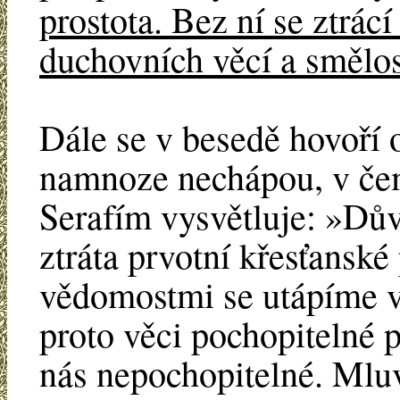
prostota. Bez ní se ztrácí
duchovních věcí a smělos
Dále se v besedě hovoří 
namnoze nechápou, v čem 
Serafím vysvětluje: »Dů
ztráta prvotní křesťansk
vědomostmi se utápíme v
proto věci pochopitelné 
nás nepochopitelné. Mluv