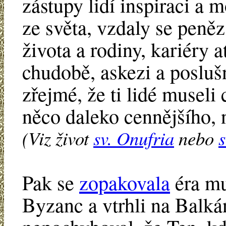
zástupy lidí inspiraci a 
ze světa, vzdaly se peně
života a rodiny, kariéry a
chudobě, askezi a posluš
zřejmé, že ti lidé museli 
něco daleko cennějšího, n
(Viz život
sv. Onufria
nebo
Pak se
zopakovala
éra mu
Byzanc a vtrhli na Balká