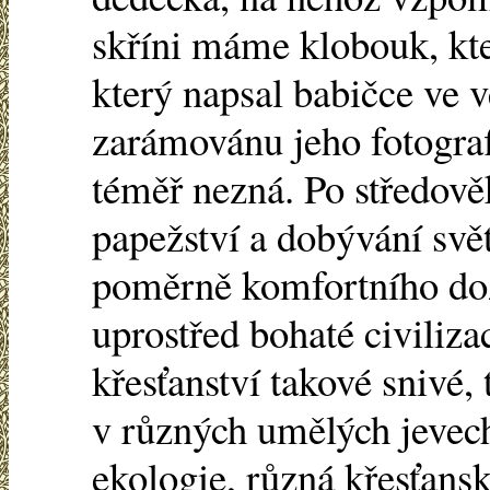
skříni máme klobouk, kter
který napsal babičce ve 
zarámovánu jeho fotograf
téměř nezná. Po středov
papežství a dobývání svě
poměrně komfortního dož
uprostřed bohaté civiliza
křesťanství takové snivé, 
v různých umělých jevec
ekologie, různá křesťans