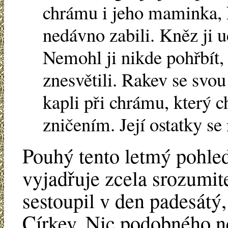
chrámu i jeho maminka, k
nedávno zabili. Kněz ji u
Nemohl ji nikde pohřbít, 
znesvětili. Rakev se sv
kapli při chrámu, který c
zničením. Její ostatky se
Pouhý tento letmý pohled
vyjadřuje zcela srozumit
sestoupil v den padesátý,
Církev. Nic podobného n