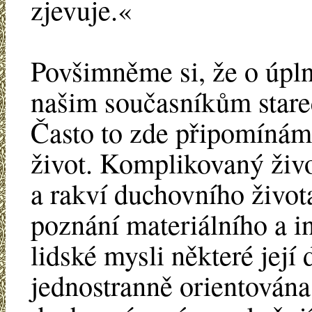
zjevuje.«
Povšimněme si, že o úpln
našim současníkům starec
Často to zde připomínáme
život. Komplikovaný živo
a rakví duchovního života
poznání materiálního a i
lidské mysli některé její
jednostranně orientována 