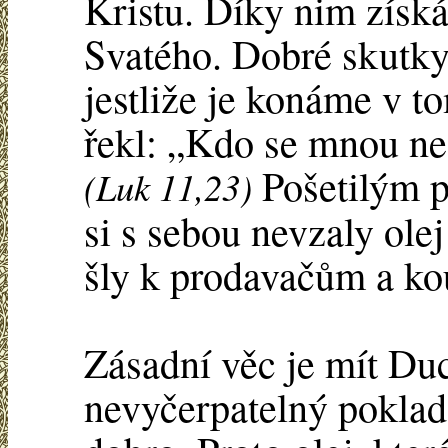
Kristu. Díky nim zís
Svatého. Dobré skutky 
jestliže je konáme v t
řekl: „Kdo se mnou ne
Pošetilým p
(Luk 11,23)
si s sebou nevzaly ole
šly k prodavačům a koup
Zásadní věc je mít Du
nevyčerpatelný poklad