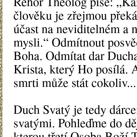
Řehoř Theolog píše: „Ka
člověku je zřejmou překá
účast na neviditelném a
mysli.“ Odmítnout posvě
Boha. Odmítat dar Ducha
Krista, který Ho posílá. 
smrti může stát cokoliv...
Duch Svatý je tedy dárcem
svatými. Pohleďme do děj
kterou třetí Osoba Boží T