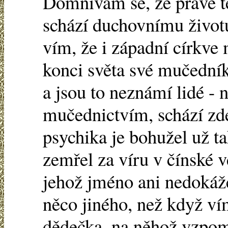
Domnívám se, že právě te
schází duchovnímu život
vím, že i západní církve
konci světa své mučedník
a jsou to neznámí lidé - n
mučednictvím, schází zde
psychika je bohužel už ta
zemřel za víru v čínské 
jehož jméno ani nedokáže
něco jiného, než když ví
dědečka, na něhož vzpomí