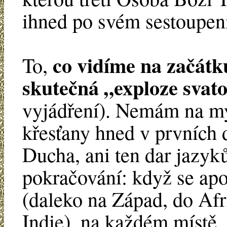
ihned po svém sestoupení
co vidíme na začátku
To,
skutečná „exploze svato
vyjádření). Nemám na mysli
křesťany hned v prvních 
Ducha, ani ten dar jazyk
pokračování: když se apoš
(daleko na Západ, do Afr
Indie), na každém místě, 