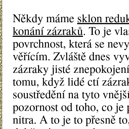
Někdy máme
sklon redu
konání zázraků
. To je vla
povrchnost, která se ne
věřícím. Zvláště dnes vyv
zázraky jisté znepokojení
tomu, když lidé ctí zázrak
soustředění na tyto vněj
pozornost od toho, co je 
nitra. A to je to přesně t