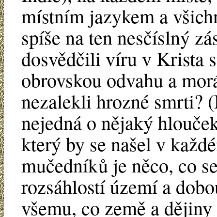
místním jazykem a všich
spíše na ten nesčíslný z
dosvědčili víru v Krista 
obrovskou odvahu a morál
nezalekli hrozné smrti? 
nejedná o nějaký hlouček
který by se našel v každé
mučedníků je něco, co s
rozsáhlostí území a dobo
všemu, co země a dějiny 