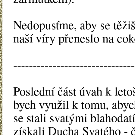
Nedopusťme, aby se těžiš
naší víry přeneslo na cok
-------------------------------
Poslední část úvah k let
bych využil k tomu, abych
se stali svatými blahoda
získali Ducha Svatého - č