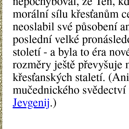
nepochyboval, že Ten, kdo
morální sílu křesťanům ce
neoslabil své působení a
poslední velké pronásled
století - a byla to éra n
rozměry ještě převyšuje 
křesťanských staletí. (An
mučednického svědectví n
Jevgenij
.)