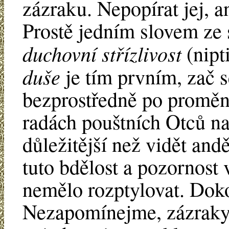
zázraku. Nepopírat jej, a
Prostě jedním slovem ze 
duchovní střízlivost
(nipt
duše
je tím prvním, zač 
bezprostředně po proměně
radách pouštních Otců na
důležitější než vidět andě
tuto bdělost a pozornost 
nemělo rozptylovat. Doko
Nezapomínejme, zázraky b