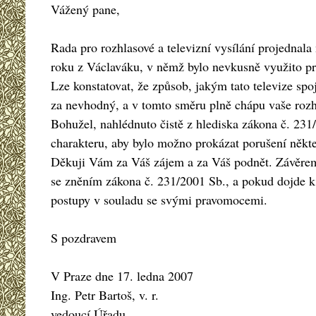
Vážený pane,
Rada pro rozhlasové a televizní vysílání projednal
roku z Václaváku, v němž bylo nevkusně využito pr
Lze konstatovat, že způsob, jakým tato televize sp
za nevhodný, a v tomto směru plně chápu vaše roz
Bohužel, nahlédnuto čistě z hlediska zákona č. 231
charakteru, aby bylo možno prokázat porušení někt
Děkuji Vám za Váš zájem a za Váš podnět. Závěrem 
se zněním zákona č. 231/2001 Sb., a pokud dojde k 
postupy v souladu se svými pravomocemi.
S pozdravem
V Praze dne 17. ledna 2007
Ing. Petr Bartoš, v. r.
vedoucí Úřadu