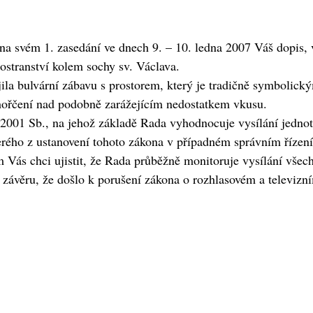
a na svém 1. zasedání ve dnech 9. – 10. ledna 2007 Váš dopis
ostranství kolem sochy sv. Václava.
ojila bulvární zábavu s prostorem, který je tradičně symbolic
hořčení nad podobně zarážejícím nedostatkem vkusu.
/2001 Sb., na jehož základě Rada vyhodnocuje vysílání jednot
erého z ustanovení tohoto zákona v případném správním řízení
Vás chci ujistit, že Rada průběžně monitoruje vysílání všec
závěru, že došlo k porušení zákona o rozhlasovém a televizním