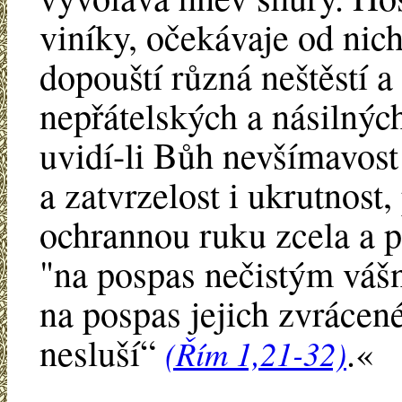
viníky, očekávaje od nic
dopouští různá neštěstí a 
nepřátelských a násilnýc
uvidí-li Bůh nevšímavost 
a zatvrzelost i ukrutnost
ochrannou ruku zcela a p
"na pospas nečistým vášní
na pospas jejich zvrácené
nesluší“
.«
(Řím 1,21-32)