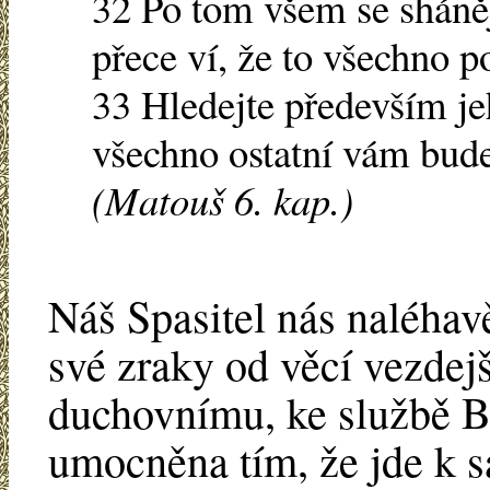
32 Po tom všem se sháně
přece ví, že to všechno p
33 Hledejte především jeh
všechno ostatní vám bude
(Matouš 6. kap.)
Náš Spasitel nás naléhav
své zraky od věcí vezdejš
duchovnímu, ke službě B
umocněna tím, že jde k 