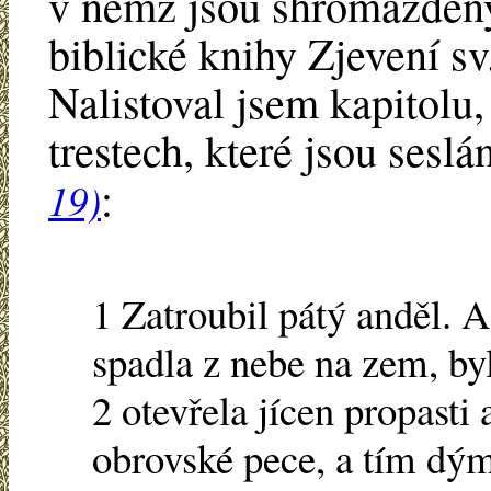
v němž jsou shromážděn
biblické knihy Zjevení sv
Nalistoval jsem kapitolu,
trestech, které jsou sesl
:
19)
1 Zatroubil pátý anděl. A
spadla z nebe na zem, byl
2 otevřela jícen propasti 
obrovské pece, a tím dý