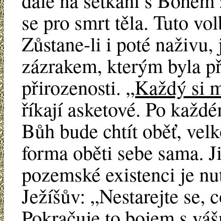
dále na setkání s Bohem
se pro smrt těla. Tuto vo
Zůstane-li i poté naživu,
zázrakem, kterým byla př
přirozenosti.
„Každý si m
říkají asketové. Po každé
Bůh bude chtít oběť, velk
forma oběti sebe sama. Ji
pozemské existenci je n
Ježíšův: „Nestarejte se, c
Pokračuje to bojem s váš