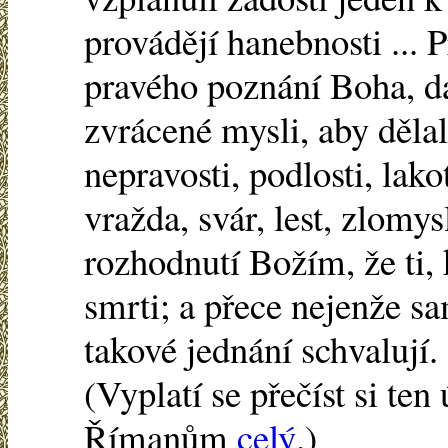
provádějí hanebnosti ... P
pravého poznání Boha, da
zvrácené mysli, aby dělali
nepravosti, podlosti, lako
vražda, svár, lest, zlomys
rozhodnutí Božím, že ti, k
smrti; a přece nejenže sa
takové jednání schvalují.
(Vyplatí se přečíst si ten
Římanům
celý
.)