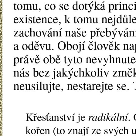
tomu, co se dotýká princ
existence, k tomu nejdůle
zachování naše přebývání
a oděvu. Obojí člověk na
právě obě tyto nevyhnutel
nás bez jakýchkoliv změk
neusilujte, nestarejte se
Křesťanství je
radikální
.
kořen (to znají ze svých 