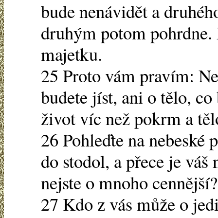
bude nenávidět a druhého
druhým potom pohrdne. 
majetku.
25 Proto vám pravím: Nem
budete jíst, ani o tělo, c
život víc než pokrm a těl
26 Pohleďte na nebeské pt
do stodol, a přece je váš
nejste o mnoho cennější?
27 Kdo z vás může o jedi