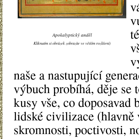
v
v
t
Apokalyptický anděl
v
Kliknutím si obrázek zobrazíte ve větším rozlišení)
v
naše a nastupující genera
výbuch probíhá, děje se 
kusy vše, co doposavad b
lidské civilizace (hlavně 
skromnosti, poctivosti, n