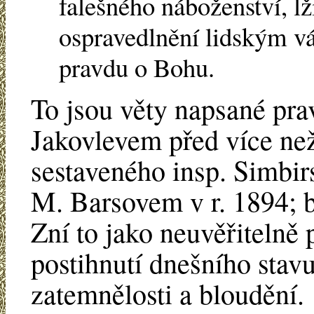
falešného náboženství, lž
ospravedlnění lidským vá
pravdu o Bohu.
To jsou věty napsané pr
Jakovlevem před více než
sestaveného insp. Simbi
M. Barsovem v r. 1894; b
Zní to jako neuvěřitelně 
postihnutí dnešního stavu
zatemnělosti a bloudění.