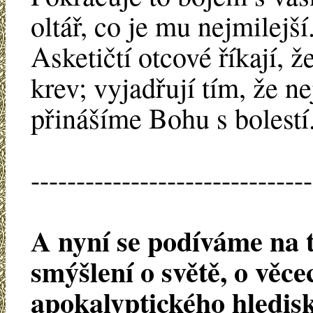
oltář, co je mu nejmilejší
Asketičtí otcové říkají, 
krev; vyjadřují tím, že ne
přinášíme Bohu s bolestí
-------------------------------
A nyní se podíváme na 
smýšlení o světě, o věce
apokalyptického hledis