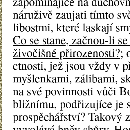
zapomínajíce na duchovní 
náruživě zaujati tímto s
libostmi, které laskají 
Co se stane, začnou-li se
živočišné přirozenosti?
; 
ctnosti, jež jsou vždy v 
myšlenkami, zálibami, sk
na své povinnosti vůči Bo
bližnímu, podřizujíce je s
prospěchářství? Takový z
vyvolává hněv shůry. Hos