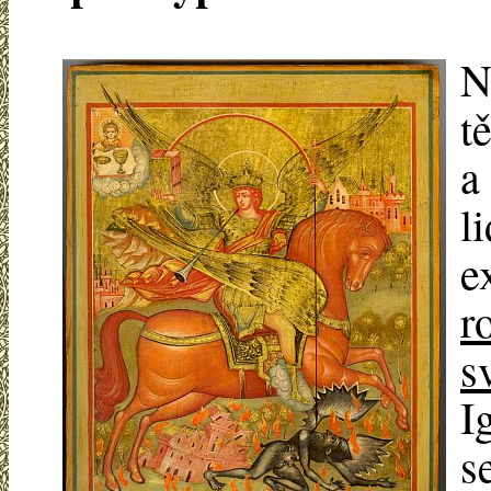
N
t
a
l
e
r
s
I
s