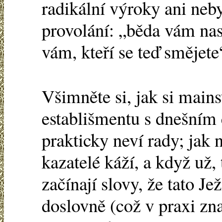
radikální výroky ani neby
provolání: „běda vám na
vám, kteří se teď smějete
Všimněte si, jak si main
establišmentu s dnešním
prakticky neví rady; jak 
kazatelé káží, a když už,
začínají slovy, že tato J
doslovně (což v praxi zna