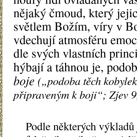
nějaký čmoud, který jeji
světlem Božím, víry v Bo
vdechují atmosféru emocí,
dle svých vlastních princi
hýbají a táhnou je, podo
boje
(„podoba těch kobyle
připraveným k boji“; Zjev 9,
Podle některých výkladů