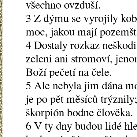
všechno ovzduší.
3 Z dýmu se vyrojily kob
moc, jakou mají pozemští
4 Dostaly rozkaz neškodi
zeleni ani stromoví, jeno
Boží pečetí na čele.
5 Ale nebyla jim dána moc
je po pět měsíců trýznily;
škorpión bodne člověka.
6 V ty dny budou lidé hle