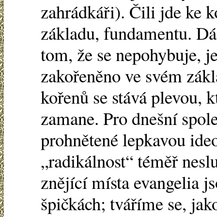
zahrádkáři). Čili jde ke 
základu, fundamentu. Dá
tom, že se nepohybuje, je
zakořeněno ve svém zákla
kořenů se stává plevou, k
zamane. Pro dnešní společ
prohnětené lepkavou ide
„radikálnost“ téměř nesl
znějící místa evangelia j
špičkách; tváříme se, ja