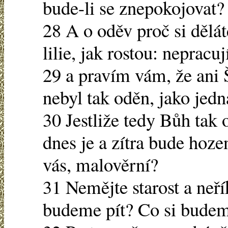
bude-li se znepokojovat?
28 A o oděv proč si děláte
lilie, jak rostou: nepracu
29 a pravím vám, že ani
nebyl tak oděn, jako jedn
30 Jestliže tedy Bůh tak o
dnes je a zítra bude hoze
vás, malověrní?
31 Nemějte starost a neří
budeme pít? Co si budem