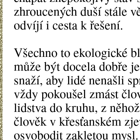
zhroucených duší stále vět
odvíjí i cesta k řešení.
Všechno to ekologické bl
může být docela dobře je
snaží, aby lidé nenašli 
vždy pokoušel zmást člov
lidstva do kruhu, z něhož
člověk v křesťanském zje
osvobodit zakletou mysl.