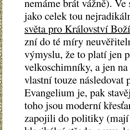
nemáme brát vážně). Ve 
jako celek tou nejradiká
světa pro Království Bož
zní do té míry neuvěřitel
výmyslu, že to platí jen 
velkoschimníky, a jen na
vlastní touze následovat 
Evangelium je, pak stavěj
toho jsou moderní křesťa
zapojili do politiky (maj