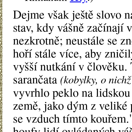
Dejme však ještě slovo n
stav, kdy vášně začínají 
nezkrotně; neustále se z
hoří stále více, aby znič
vyšší nutkání v člověku.
sarančata
(kobylky, o nich
vyvrhlo peklo na lidskou
země, jako dým z veliké 
se vzduch tímto kouřem."
houfy lidí ovládaných vá