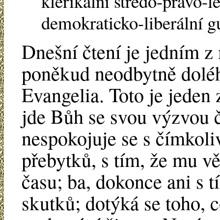
klerikální středo-pravo-
demokraticko-liberální g
Dnešní čtení je jedním z 
poněkud neodbytně doléh
Evangelia. Toto je jeden 
jde Bůh se svou výzvou č
nespokojuje se s čímkoli
přebytků, s tím, že mu v
času; ba, dokonce ani s 
skutků; dotýká se toho, 