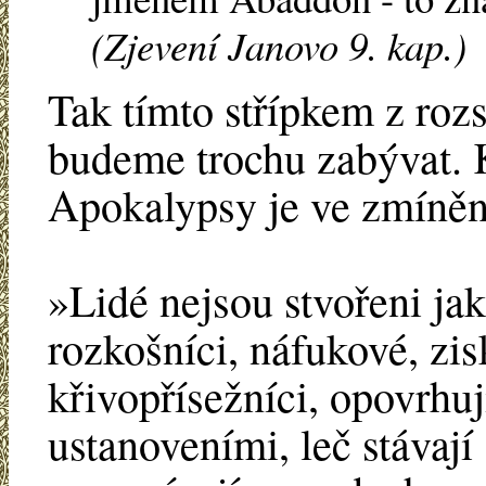
(Zjevení Janovo 9. kap.)
Tak tímto střípkem z rozs
budeme trochu zabývat.
Apokalypsy je ve zmíně
»Lidé nejsou stvořeni jak
rozkošníci, náfukové, zi
křivopřísežníci, opovrhuj
ustanoveními, leč stávají