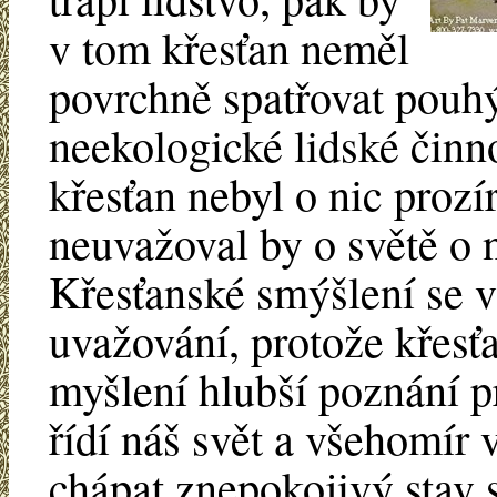
v tom křesťan neměl
povrchně spatřovat pouhý
neekologické lidské činn
křesťan nebyl o nic prozí
neuvažoval by o světě o 
Křesťanské smýšlení se v
uvažování, protože křesť
myšlení hlubší poznání pr
řídí náš svět a všehomír 
chápat znepokojivý stav 