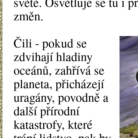
světě. Osvětluje se tu i 
změn.
Čili - pokud se
zdvihají hladiny
oceánů, zahřívá se
planeta, přicházejí
uragány, povodně a
další přírodní
katastrofy, které
trápí lidstvo, pak by