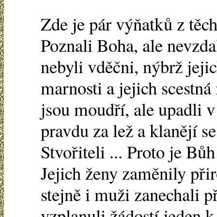
Zde je pár výňatků z těch
Poznali Boha, ale nevzda
nebyli vděčni, nýbrž jeji
marnosti a jejich scestná 
jsou moudří, ale upadli v
pravdu za lež a klanějí se
Stvořiteli ... Proto je B
Jejich ženy zaměnily při
stejně i muži zanechali 
vzplanuli žádostí jeden 