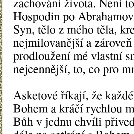
zachování života. Není t
Hospodin po Abrahamovi
Syn, tělo z mého těla, k
nejmilovanější a zároveň
prodloužení mé vlastní sm
nejcennější, to, co pro 
Asketové říkají, že každé
Bohem a kráčí rychlou mn
Bůh v jednu chvíli přivede