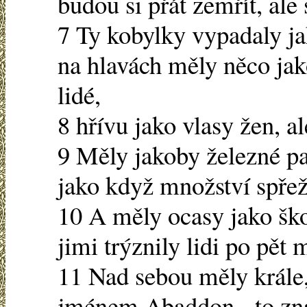
budou si přát zemřít, ale
7 Ty kobylky vypadaly ja
na hlavách měly něco jak
lidé,
8 hřívu jako vlasy žen, a
9 Měly jakoby železné pan
jako když množství spřeže
10 A měly ocasy jako ško
jimi trýznily lidi po pět 
11 Nad sebou měly krále,
jménem Abaddon - to zn