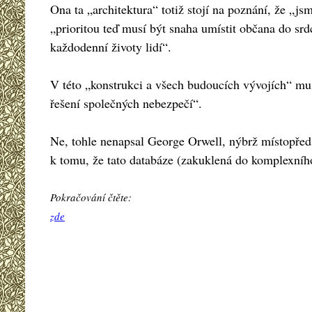
Ona ta „architektura“ totiž stojí na poznání, že „j
„prioritou teď musí být snaha umístit občana do sr
každodenní životy lidí“.
V této „konstrukci a všech budoucích vývojích“ mus
řešení společných nebezpečí“.
Ne, tohle nenapsal George Orwell, nýbrž místopředs
k tomu, že tato databáze (zakuklená do komplexníh
Pokračování čtěte:
zde