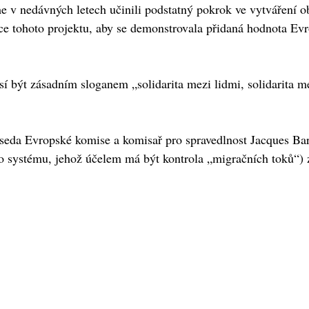
sme v nedávných letech učinili podstatný pokrok ve vytváření o
dce tohoto projektu, aby se demonstrovala přidaná hodnota Evr
í být zásadním sloganem „solidarita mezi lidmi, solidarita me
eda Evropské komise a komisař pro spravedlnost Jacques Barrot
o systému, jehož účelem má být kontrola „migračních toků“) z