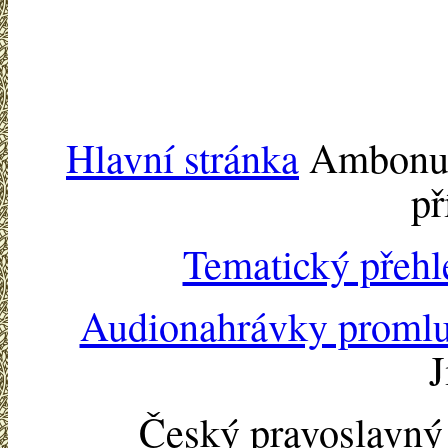
Hlavní stránka
Ambonu -
př
Tematický přehl
Audionahrávky proml
J
Český pravoslavn