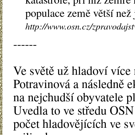
populace země větší než 
http://www.osn.cz/zpravodajs
------
Ve světě už hladoví více 
Potravinová a následně e
na nejchudší obyvatele pla
Uvedla to ve středu OSN 
počet hladovějících ve sv