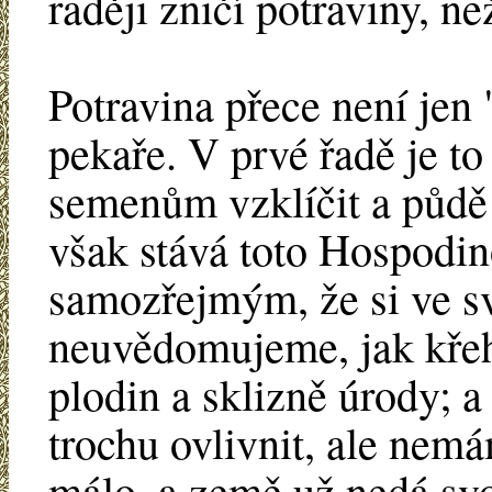
raději zničí potraviny, n
Potravina přece není jen
pekaře. V prvé řadě je to
semenům vzklíčit a půdě 
však stává toto Hospodin
samozřejmým, že si ve sv
neuvědomujeme, jak křeh
plodin a sklizně úrody; a
trochu ovlivnit, ale nemá
málo, a země už nedá svo