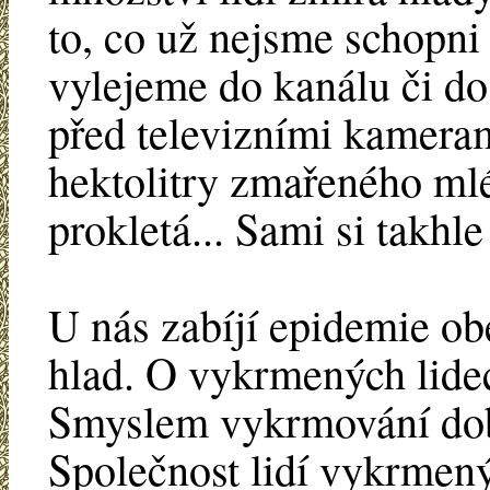
to, co už nejsme schopni 
vylejeme do kanálu či do
před televizními kameram
hektolitry zmařeného mlék
prokletá... Sami si takhl
U nás zabíjí epidemie obe
hlad. O vykrmených lidec
Smyslem vykrmování dob
Společnost lidí vykrmený