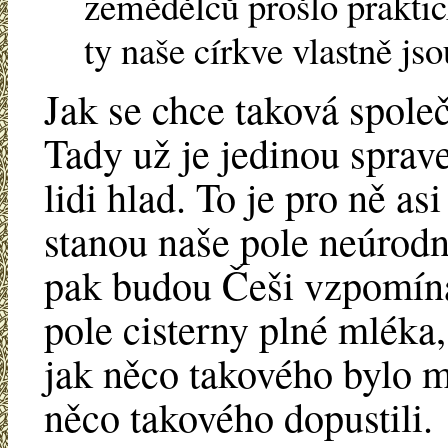
zemědělců prošlo praktic
ty naše církve vlastně js
Jak se chce taková spole
Tady už je jedinou sprave
lidi hlad. To je pro ně as
stanou naše pole neúrodn
pak budou Češi vzpomínat
pole cisterny plné mléka
jak něco takového bylo m
něco takového dopustili.