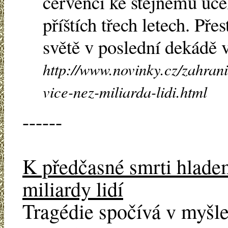
červenci ke stejnému účel
příštích třech letech. Př
světě v poslední dekádě v
http://www.novinky.cz/zahrani
vice-nez-miliarda-lidi.html
------
K předčasné smrti hladem
miliardy lidí
Tragédie spočívá v myšle