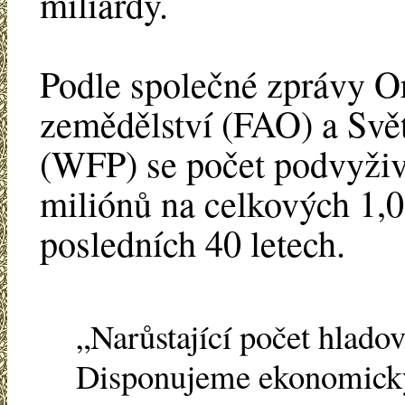
miliardy.
Podle společné zprávy O
zemědělství (FAO) a Svě
(WFP) se počet podvyžive
miliónů na celkových 1,02
posledních 40 letech.
„Narůstající počet hladov
Disponujeme ekonomický