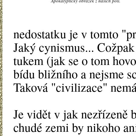
Apokalyptický obrázek z našich polí.
nedostatku je v tomto "p
Jaký cynismus... Cožpak
tukem (jak se o tom hovo
bídu bližního a nejsme s
Taková "civilizace" nem
Je vidět v jak nezřízeně 
chudé zemi by nikoho ani