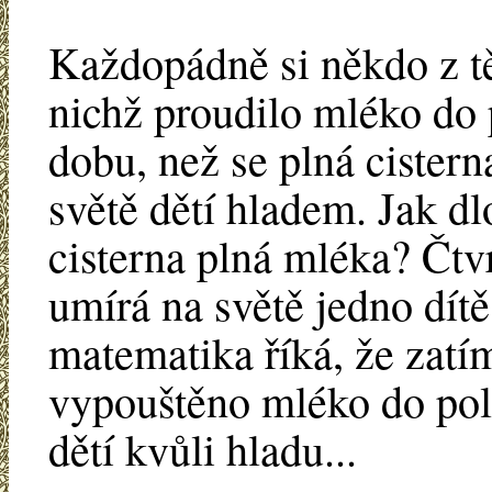
Každopádně si někdo z těc
nichž proudilo mléko do p
dobu, než se plná cister
světě dětí hladem. Jak dl
cisterna plná mléka? Čtv
umírá na světě jedno dít
matematika říká, že zatí
vypouštěno mléko do pol
dětí kvůli hladu...