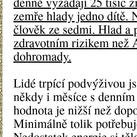
denně vyžádají 25 tisíc ž
zemře hlady jedno dítě. N
člověk ze sedmi. Hlad a 
zdravotním rizikem než 
dohromady.
Lidé trpící podvýživou js
někdy i měsíce s denním 
hodnota je nižší než dop
Minimálně tolik potřebuj
Nedostatek energie si t