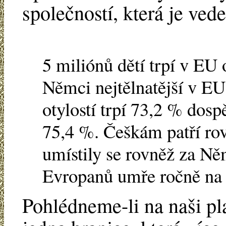
společností, která je ved
5 miliónů dětí trpí v EU 
Němci nejtělnatější v E
otylostí trpí 73,2 % do
75,4 %. Češkám patří ro
umístily se rovněž za Ně
Evropanů umře ročně na 
Pohlédneme-li na naši plan