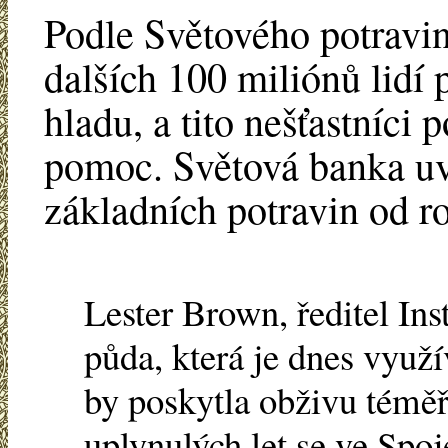
Podle Světového potravi
dalších 100 miliónů lidí
hladu, a tito nešťastníci 
pomoc. Světová banka uv
základních potravin od r
Lester Brown, ředitel Inst
půda, která je dnes využ
by poskytla obživu témě
uplynulých let se ve Spo