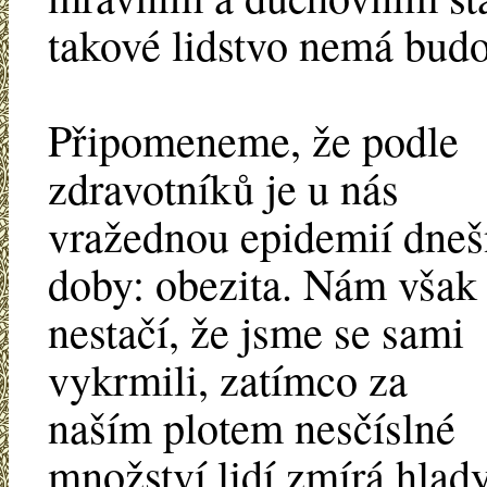
takové lidstvo nemá bud
Připomeneme, že podle
zdravotníků je u nás
vražednou epidemií dneš
doby: obezita. Nám však
nestačí, že jsme se sami
vykrmili, zatímco za
naším plotem nesčíslné
množství lidí zmírá hla