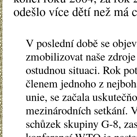
odešlo více dětí než má 
V poslední době se objevil
zmobilizovat naše zdroje 
ostudnou situaci. Rok pot
členem jednoho z nejboha
unie, se začala uskuteč
mezinárodních setkání. 
schůzek skupiny G-8, za
konferencí WTO je nasta