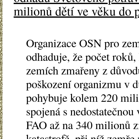
milionů dětí ve věku do pě
Organizace OSN pro zem
odhaduje, že počet roků,
zemích zmařeny z důvod
poškození organizmu v d
pohybuje kolem 220 milio
spojená s nedostatečnou 
FAO až na 340 milionů z
katastrofě, při níž zemře