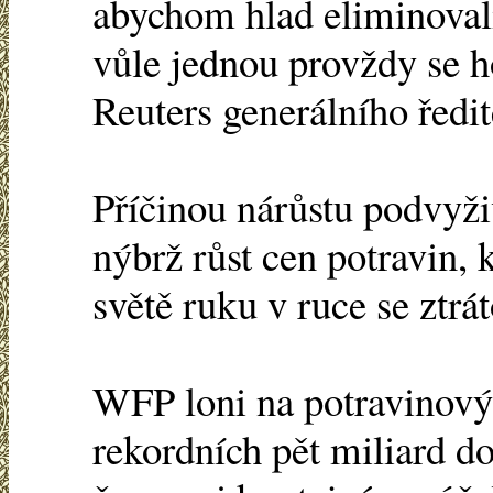
abychom hlad eliminovali,
vůle jednou provždy se ho
Reuters generálního ředi
Příčinou nárůstu podvyži
nýbrž růst cen potravin, 
světě ruku v ruce se ztrá
WFP loni na potravinový
rekordních pět miliard d