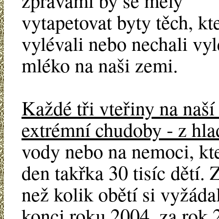
zprávami by se měly
vytapetovat byty těch, kte
vylévali nebo nechali vyl
mléko na naši zemi.
Každé tři vteřiny na naší
extrémní chudoby - z hla
vody nebo na nemoci, kt
den takřka 30 tisíc dětí.
než kolik obětí si vyžáda
konci roku 2004, za rok 