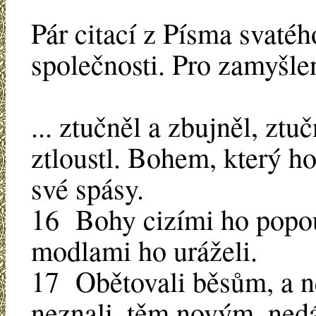
Pár citací z Písma svatéh
společnosti. Pro zamyšlen
... ztučněl a zbujněl, ztuč
ztloustl. Bohem, který ho
své spásy.
16 Bohy cizími ho popou
modlami ho uráželi.
17 Obětovali běsům, a n
neznali, těm novým, ned