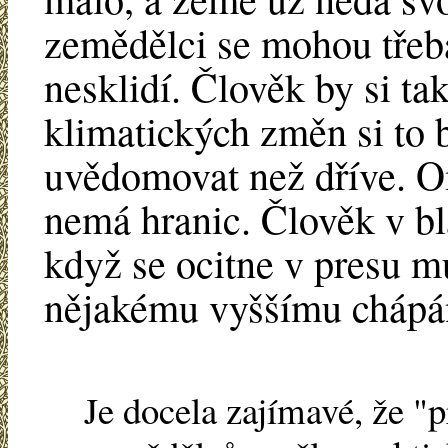
zemědělci se mohou třeba
nesklidí. Člověk by si ta
klimatických změn si to 
uvědomovat než dříve. Om
nemá hranic. Člověk v bl
když se ocitne v presu m
nějakému vyššímu chápá
Je docela zajímavé, že "p