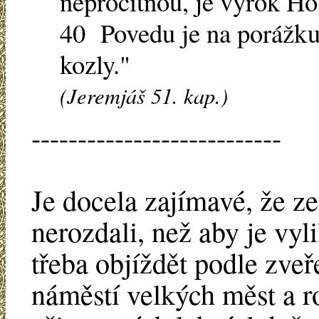
neprocitnou, je výrok Ho
40 Povedu je na porážku 
kozly."
(Jeremjáš 51. kap.)
---------------------------
Je docela zajímavé, že z
nerozdali, než aby je vyl
třeba objíždět podle zv
náměstí velkých měst a 