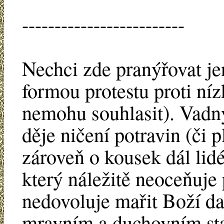
-------------------------
Nechci zde pranýřovat jen
formou protestu proti 
nemohu souhlasit). Vadný
děje ničení potravin (či p
zároveň o kousek dál lid
který náležitě neoceňuje
nedovoluje mařit Boží da
mravním a duchovním sta