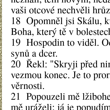
vaši otcové nechvěli hrů
18 Opomněl jsi Skálu, kt
Boha, který tě v bolestec
19 Hospodin to viděl. Od
synů a dcer.
20 Řekl: "Skryji před ni
vezmou konec. Je to pro
věrnosti.
21 Popouzeli mě lžibohe
mě uráželi; já je popudí