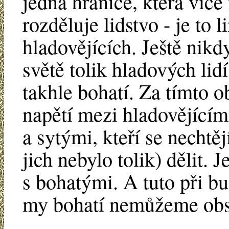
jedna hranice, která více 
rozděluje lidstvo - je to l
hladovějících. Ještě nik
světě tolik hladových lidí
takhle bohatí. Za tímto 
napětí mezi hladovějícím
a sytými, kteří se nechtěj
jich nebylo tolik) dělit. 
s bohatými. A tuto při bu
my bohatí nemůžeme obs