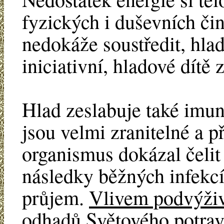
fyzických i duševních či
nedokáže soustředit, hla
iniciativní, hladové dítě z
Hlad zeslabuje také imun
jsou velmi zranitelné a př
organismus dokázal čeli
následky běžných infekcí
průjem.
Vlivem podvýživ
odhadů Světového potrav