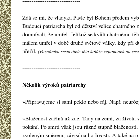
-------------------------------
Zdá se mi, že vladyka Pavle byl Bohem předem vybrán
Budoucí patriarcha byl od dětství velice chatrného 
domnívali, že umřel. Jelikož se kvůli chatrnému tě
málem umřel v době druhé světové války, kdy při d
přežil.
(Poznámka sestavitele této koláže vzpomínek na zes
-------------------------------
Několik výroků patriarchy
»Připravujeme si sami peklo nebo ráj. Např. neuróz
»Blaženost začíná už zde. Tady na zemi, za života 
pokání. Po smrti však jsou různé stupně blaženosti.
zvoleným směrem, závisí na horlivosti. A také na ro