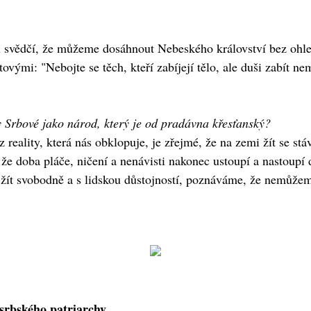
ů svědčí, že můžeme dosáhnout Nebeského království bez ohle
tovými: "Nebojte se těch, kteří zabíjejí tělo, ale duši zabít n
ry Srbové jako národ, který je od pradávna křesťanský?
reality, která nás obklopuje, je zřejmé, že na zemi žít se stáv
 že doba pláče, ničení a nenávisti nakonec ustoupí a nastoupí
žít svobodně a s lidskou důstojností, poznáváme, že nemůžeme
srbského patriarchy