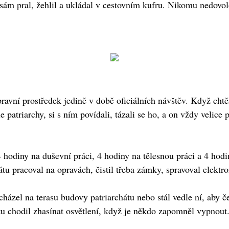
si sám pral, žehlil a ukládal v cestovním kufru. Nikomu nedov
pravní prostředek jedině v době oficiálních návštěv. Když chtě
e patriarchy, si s ním povídali, tázali se ho, a on vždy velic
4 hodiny na duševní práci, 4 hodiny na tělesnou práci a 4 hodi
tu pracoval na opravách, čistil třeba zámky, spravoval elektroi
ázel na terasu budovy patriarchátu nebo stál vedle ní, aby čet
átu chodil zhasínat osvětlení, když je někdo zapomněl vypnout