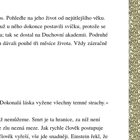
s. Pohleďte na jeho život od nejútlejšího věku.
 už u něho dokonce postavili svíčku, protože se
ia; tak se dostal na Duchovní akademii. Podruhé
 dávali pouhé tři měsíce života. Vždy zázračně
. Dokonalá láska vyžene všechny temné strachy.«
už nemůžeme. Smrt je ta hranice, za níž není
ve zlu nezná meze. Jak rychle člověk postupuje
ověk vyřeší, vše jde snadněji. Einstein řekl, že