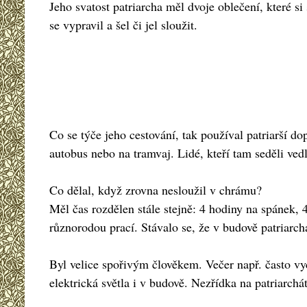
Jeho svatost patriarcha měl dvoje oblečení, které 
se vypravil a šel či jel sloužit.
Co se týče jeho cestování, tak používal patriarší do
autobus nebo na tramvaj. Lidé, kteří tam seděli vedl
Co dělal, když zrovna nesloužil v chrámu?
Měl čas rozdělen stále stejně: 4 hodiny na spánek, 
různorodou prací. Stávalo se, že v budově patriarchá
Byl velice spořivým člověkem. Večer např. často vych
elektrická světla i v budově. Nezřídka na patriarch