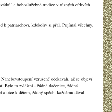
svátků" a bohoslužebné tradice v různých církvích.
k patriarchovi, kdokoliv si přál. Přijímal všechny.
 Nanebevstoupení vzrušeně očekávali, až se objeví
í. Bylo to zvláštní - žádná tlačenice, žádná
otci a otce k dětem, žádný spěch, každému dával