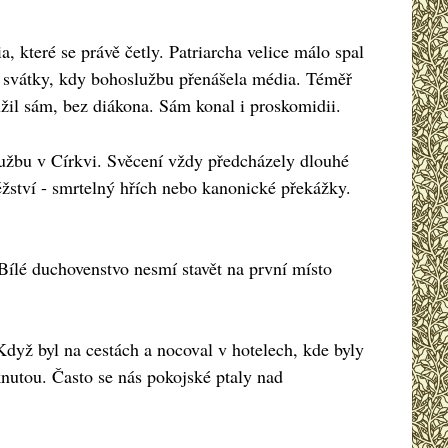
a, které se právě četly. Patriarcha velice málo spal
ké svátky, kdy bohoslužbu přenášela média. Téměř
užil sám, bez diákona. Sám konal i proskomidii.
lužbu v Církvi. Svěcení vždy předcházely dlouhé
ěžství - smrtelný hřích nebo kanonické překážky.
ílé duchovenstvo nesmí stavět na první místo
Když byl na cestách a nocoval v hotelech, kde byly
tknutou. Často se nás pokojské ptaly nad