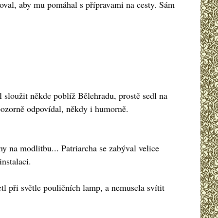
oloval, aby mu pomáhal s přípravami na cesty. Sám
l sloužit někde poblíž Bělehradu, prostě sedl na
e pozorně odpovídal, někdy i humorně.
ny na modlitbu... Patriarcha se zabýval velice
nstalaci.
l při světle pouličních lamp, a nemusela svítit
.