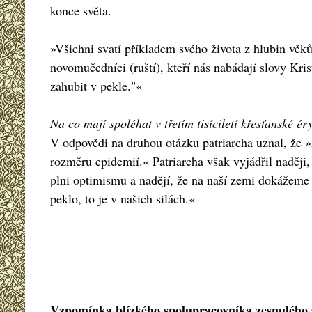
konce světa.
»Všichni svatí příkladem svého života z hlubin věk
novomučedníci (ruští), kteří nás nabádají slovy Kris
zahubit v pekle."«
Na co mají spoléhat v třetím tisíciletí křesťanské é
V odpovědi na druhou otázku patriarcha uznal, že »z 
rozměru epidemií.« Patriarcha však vyjádřil naději,
plni optimismu a nadějí, že na naší zemi dokážeme 
peklo, to je v našich silách.«
Vzpomínka blízkého spolupracovníka zesnulého 