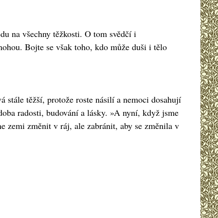
du na všechny těžkosti. O tom svědčí i
emohou. Bojte se však toho, kdo může duši i tělo
á stále těžší, protože roste násilí a nemoci dosahují
 doba radosti, budování a lásky. »A nyní, když jsme
 zemi změnit v ráj, ale zabránit, aby se změnila v