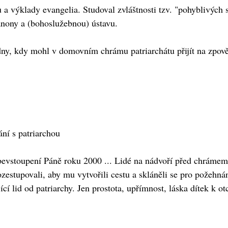
 a výklady evangelia. Studoval zvláštnosti tzv. "pohyblivých 
ánony a (bohoslužebnou) ústavu.
ny, kdy mohl v domovním chrámu patriarchátu přijít na zpověď 
ní s patriarchou
bevstoupení Páně roku 2000 ... Lidé na nádvoří před chrámem
ozestupovali, aby mu vytvořili cestu a skláněli se pro požehnán
ící lid od patriarchy. Jen prostota, upřímnost, láska dítek k 