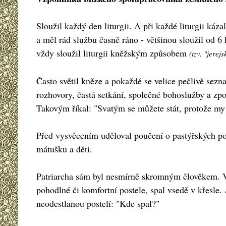
Sloužil každý den liturgii. A při každé liturgii káza
a měl rád službu časně ráno - většinou sloužil od 6
vždy sloužil liturgii kněžským způsobem
(tzv. "jere
Často světil kněze a pokaždé se velice pečlivě sez
rozhovory, častá setkání, společné bohoslužby a zpo
Takovým říkal: "Svatým se můžete stát, protože my 
Před vysvěcením uděloval poučení o pastýřských po
mátušku a děti.
Patriarcha sám byl nesmírně skromným člověkem. Vel
pohodlné či komfortní postele, spal vsedě v křesle.
neodestlanou postelí: "Kde spal?"