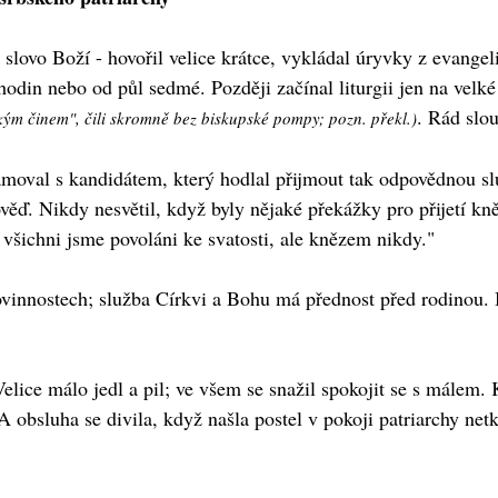
l slovo Boží - hovořil velice krátce, vykládal úryvky z evangeli
 hodin nebo od půl sedmé. Později začínal liturgii jen na vel
. Rád slo
jským činem", čili skromně bez biskupské pompy; pozn. překl.)
namoval s kandidátem, který hodlal přijmout tak odpovědnou s
věď. Nikdy nesvětil, když byly nějaké překážky pro přijetí kn
všichni jsme povoláni ke svatosti, ale knězem nikdy."
vinnostech; služba Církvi a Bohu má přednost před rodinou. B
ice málo jedl a pil; ve všem se snažil spokojit se s málem. 
 A obsluha se divila, když našla postel v pokoji patriarchy ne