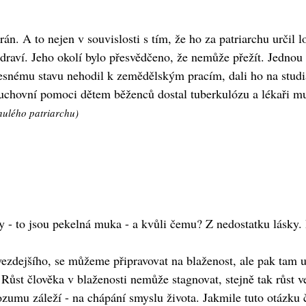
. A to nejen v souvislosti s tím, že ho za patriarchu určil lo
zdraví. Jeho okolí bylo přesvědčeno, že nemůže přežít. Jednou
lesnému stavu nehodil k zemědělským pracím, dali ho na stud
uchovní pomoci dětem běženců dostal tuberkulózu a lékaři mu
nulého patriarchu)
y - to jsou pekelná muka - a kvůli čemu? Z nedostatku lásky
vezdejšího, se můžeme připravovat na blaženost, ale pak tam 
 Růst člověka v blaženosti nemůže stagnovat, stejně tak růst 
zumu záleží - na chápání smyslu života. Jakmile tuto otázku čl