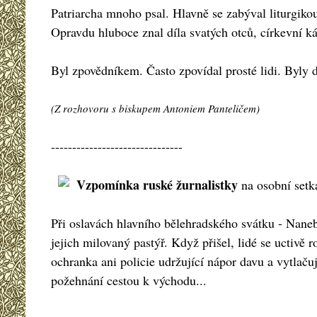
Patriarcha mnoho psal. Hlavně se zabýval liturgikou
Opravdu hluboce znal díla svatých otců, církevní k
Byl zpovědníkem. Často zpovídal prosté lidi. Byly d
(Z rozhovoru s biskupem Antoniem Panteličem)
-------------------------------
Vzpomínka ruské žurnalistky
na osobní setká
Při oslavách hlavního bělehradského svátku - Nane
jejich milovaný pastýř. Když přišel, lidé se uctivě r
ochranka ani policie udržující nápor davu a vytlačuj
požehnání cestou k východu...