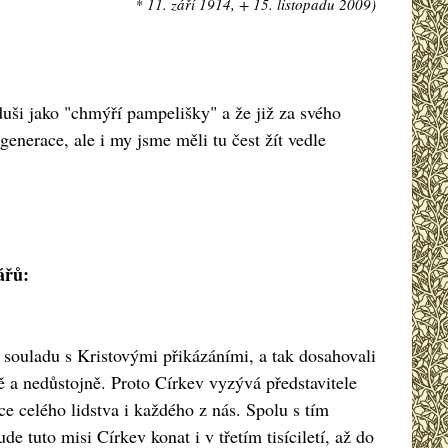
* 11. září 1914, + 15. listopadu 2009)
uši jako "chmýří pampelišky" a že již za svého
enerace, ale i my jsme měli tu čest žít vedle
ářů:
 v souladu s Kristovými přikázáními, a tak dosahovali
ě a nedůstojně. Proto Církev vyzývá představitele
e celého lidstva i každého z nás. Spolu s tím
e tuto misi Církev konat i v třetím tisíciletí, až do