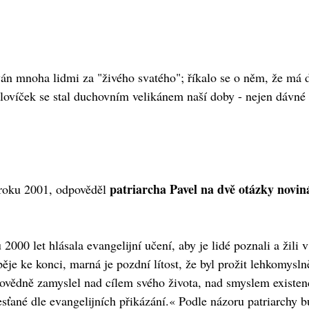
ván mnoha lidmi za "živého svatého"; říkalo se o něm, že má d
človíček se stal duchovním velikánem naší doby - nejen dávné g
patriarcha Pavel na dvě otázky novin
 roku 2001, odpověděl
2000 let hlásala evangelijní učení, aby je lidé poznali a žili
je ke konci, marná je pozdní lítost, že byl prožit lehkomysln
povědně zamyslel nad cílem svého života, nad smyslem existenc
sťané dle evangelijních přikázání.« Podle názoru patriarchy bud