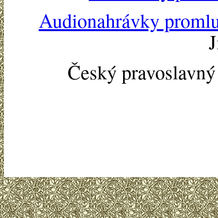
Audionahrávky proml
J
Český pravoslavn