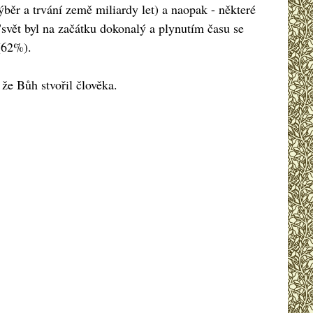
běr a trvání země miliardy let) a naopak - některé
 "svět byl na začátku dokonalý a plynutím času se
 (62%).
že Bůh stvořil člověka.