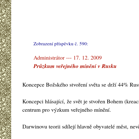
Zobrazení příspěvku č. 590:
#
Administrátor --- 17. 12. 2009
Průzkum veřejného mínění v Rusku
Koncepce Božského stvoření světa se drží 44% Rusů 
Koncepci hlásající, že svět je stvořen Bohem (krea
centrum pro výzkum veřejného mínění.
Darwinovu teorii sdílejí hlavně obyvatelé měst, nev