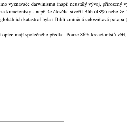
mimo vyznavače darwinismu (např. neustálý vývoj, přirozený vý
li za kreacionisty - např. že člověka stvořil Bůh (48%) nebo že
globálních katastrof byla i Biblí zmíněná celosvětová potopa
i opice mají společného předka. Pouze 86% kreacionistů věří, 