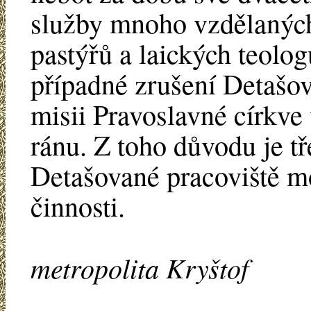
služby mnoho vzdělanýc
pastýřů a laických teolog
případné zrušení Detašov
misii Pravoslavné církv
ránu. Z toho důvodu je tř
Detašované pracoviště m
činnosti.
metropolita Kryštof