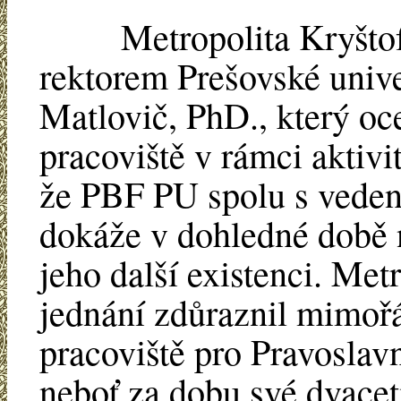
Metropolita Kryštof v 
rektorem Prešovské univ
Matlovič, PhD., který oc
pracoviště v rámci aktivit
že PBF PU spolu s veden
dokáže v dohledné době 
jeho další existenci. Met
jednání zdůraznil mimo
pracoviště pro Pravoslav
neboť za dobu své dvaceti