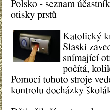
Polsko - seznam účastník
otisky prstů
Katolický 
Slaski zave
snímající ot
počítá, koli
Pomocí tohoto stroje ve
kontrolu docházky školá