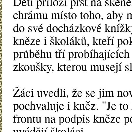
Děti přiloží prst na ske
chrámu místo toho, aby m
do své docházkové knížky
kněze i školáků, kteří po
průběhu tří probíhajícíc
zkoušky, kterou musejí sl
Žáci uvedli, že se jim novi
pochvaluje i kněz. "Je t
frontu na podpis kněze po
uvádějí školáci.