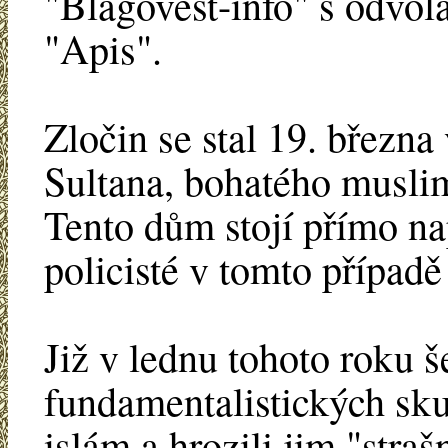
"Blagovest-info" s odvo
"Apis".
Zločin se stal 19. břez
Sultana, bohatého muslim
Tento dům stojí přímo nap
policisté v tomto případě
Již v lednu tohoto roku š
fundamentalistických sku
islám a hrozili jim "stra