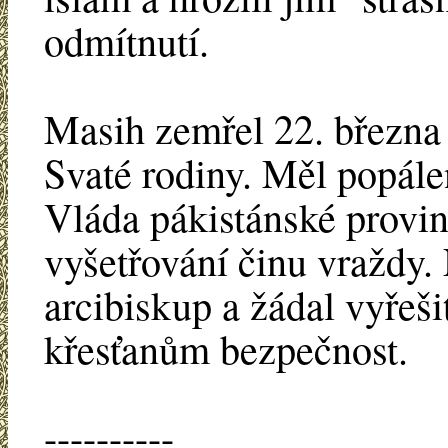
odmítnutí.
Masih zemřel 22. března 
Svaté rodiny. Měl popále
Vláda pákistánské provin
vyšetřování činu vraždy. 
arcibiskup a žádal vyřešit 
křesťanům bezpečnost.
----------