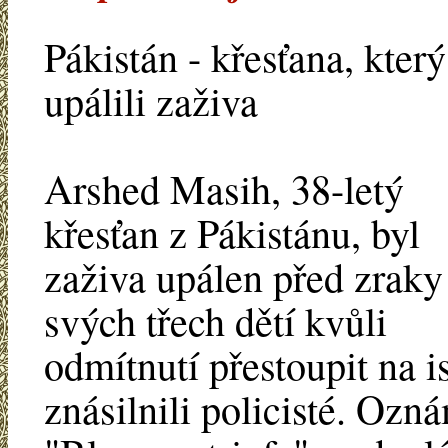
Pákistán - křesťana, kter
upálili zaživa
Arshed Masih, 38-letý
křesťan z Pákistánu, byl
zaživa upálen před zraky
svých třech dětí kvůli
odmítnutí přestoupit na 
znásilnili policisté. Ozn