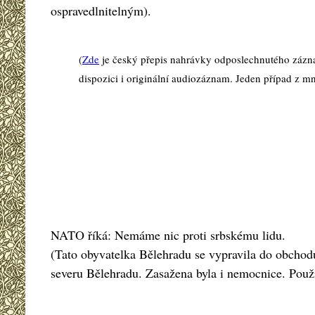
ospravedlnitelným).
(
Zde
je český přepis nahrávky odposlechnutého záznamu
dispozici i originální audiozáznam. Jeden případ z m
NATO říká: Nemáme nic proti srbskému lidu.
(Tato obyvatelka Bělehradu se vypravila do obchod
severu Bělehradu. Zasažena byla i nemocnice. Použi