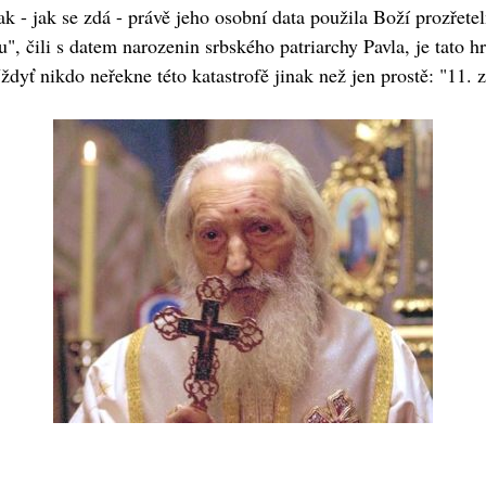
k - jak se zdá - právě jeho osobní data použila Boží prozřetel
, čili s datem narozenin srbského patriarchy Pavla, je tato h
dyť nikdo neřekne této katastrofě jinak než jen prostě: "11. z