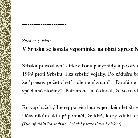
------------------------
Zpráva z tisku:
V Srbsku se konala vzpomínka na oběti agrese
Srbská pravoslavná církev koná panychidy a posvěcu
1999 proti Srbsku, i za srbské vojáky. Po zádušní b
že "přesný počet obětí stále není znám". "Doufáme
spáchané zločiny". Patriarcha také dodal, že se mod
Biskup bačský Irenej posvětil na vojenském letišti
Účastníkům aktu připomněl, že kříž, který zdobí te
(Dle oficiálního website Srbské pravoslavné církve)