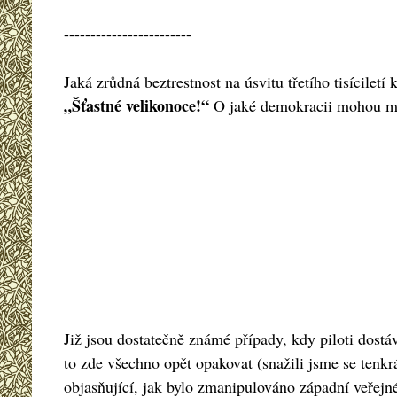
------------------------
Jaká zrůdná beztrestnost na úsvitu třetího tisícilet
„Šťastné velikonoce!“
O jaké demokracii mohou mlu
Již jsou dostatečně známé případy, kdy piloti dostáv
to zde všechno opět opakovat (snažili jsme se ten
objasňující, jak bylo zmanipulováno západní veřejn