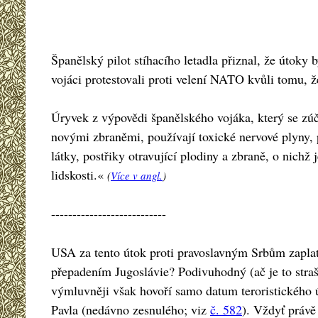
Španělský pilot stíhacího letadla přiznal, že útoky 
vojáci protestovali proti velení NATO kvůli tomu, ž
Úryvek z výpovědi španělského vojáka, který se zú
novými zbraněmi, používají toxické nervové plyny,
látky, postřiky otravující plodiny a zbraně, o nichž
lidskosti.«
(
Více v angl.
)
---------------------------
USA za tento útok proti pravoslavným Srbům zapla
přepadením Jugoslávie? Podivuhodný (ač je to strašl
výmluvněji však hovoří samo datum teroristického ú
Pavla (nedávno zesnulého; viz
č. 582
). Vždyť právě