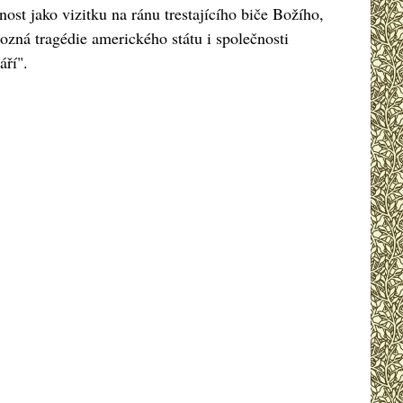
nost jako vizitku na ránu trestajícího biče Božího,
rozná tragédie amerického státu i společnosti
áří".