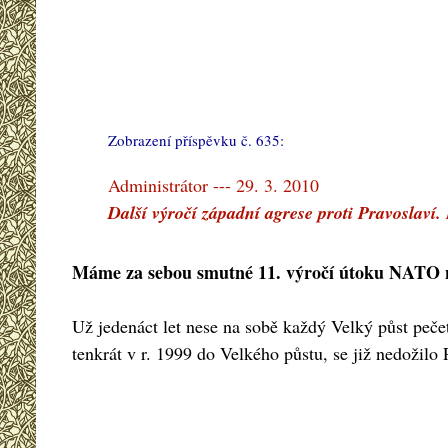
Zobrazení příspěvku č. 635:
#
Administrátor --- 29. 3. 2010
Další výročí západní agrese proti Pravoslaví.
Máme za sebou smutné 11. výročí útoku NATO n
Už jedenáct let nese na sobě každý Velký půst pečeť 
tenkrát v r. 1999 do Velkého půstu, se již nedožil