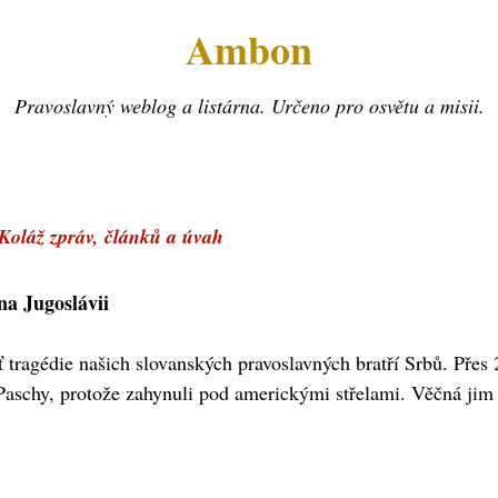
Ambon
Pravoslavný weblog a listárna. Určeno pro osvětu a misii.
 Koláž zpráv, článků a úvah
a Jugoslávii
tragédie našich slovanských pravoslavných bratří Srbů. Přes 20
o Paschy, protože zahynuli pod americkými střelami. Věčná jim