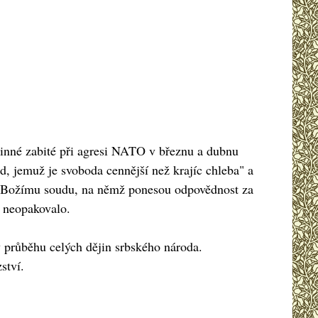
vinné zabité při agresi NATO v březnu a dubnu
d, jemuž je svoboda cennější než krajíc chleba" a
ou Božímu soudu, na němž ponesou odpovědnost za
e neopakovalo.
v průběhu celých dějin srbského národa.
ství.