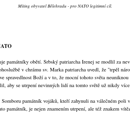
Míting obyvatel Bělehradu - pro NATO legitimní cíl.
 NATO
je památníky obětí. Srbský patriarcha Irenej se modlil za ne
ohoslužbě v chrámu sv. Marka patriarcha uvedl, že "trpěl náro
 ve spravedlnost Boží a v to, že mocní tohoto světa neunikn
lil, aby se utrpení nevinných lidí na tomto světě už nikdy víc
 v Somboru památník vojáků, kteří zahynuli na válečném poli 
nto památník, je nejen znamením utrpení, ale též znakem vítěz