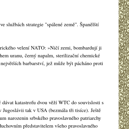
 ve službách strategie "spálené země". Španělští
erického velení NATO: »Ničí zemi, bombardují ji
hem uranu, černý napalm, sterilizační chemické
 největších barbarství, jež může být pácháno proti
 dávat katastrofu dvou věží WTC do souvislosti s
Jugoslávii tak v USA (bezmála tři tisíce). Ještě
atum narozenin srbského pravoslavného patriarchy
je duchovním představitelem všeho pravoslavného