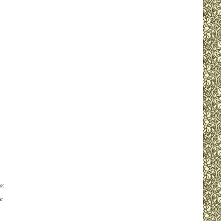
o:
je