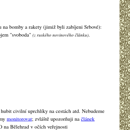
u na bomby a rakety (jimiž byli zabíjeni Srbové):
pojem "svoboda"
.
(z ruského novinového článku)
e, hubit civilní uprchlíky na cestách atd. Nebudeme
romy
monitorovat
; zvláště upozorňuji na
článek
O na Bělehrad v očích veřejnosti