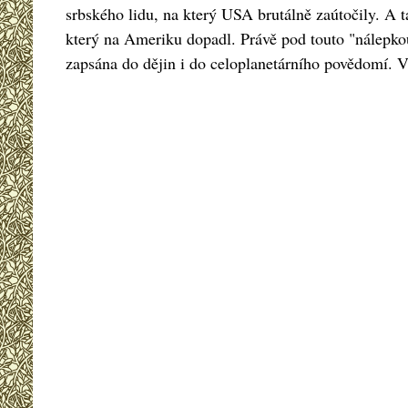
srbského lidu, na který USA brutálně zaútočily. A ta
který na Ameriku dopadl. Právě pod touto "nálepkou"
zapsána do dějin i do celoplanetárního povědomí. Vž