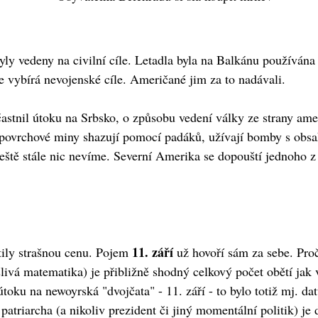
byly vedeny na civilní cíle. Letadla byla na Balkánu používána
e vybírá nevojenské cíle. Američané jim za to nadávali.
častnil útoku na Srbsko, o způsobu vedení války ze strany am
 povrchové miny shazují pomocí padáků, užívají bomby s obsa
 ještě stále nic nevíme. Severní Amerika se dopouští jednoho z
11. září
tily strašnou cenu. Pojem
už hovoří sám za sebe. Proč
ivá matematika) je přibližně shodný celkový počet obětí jak v 
toku na newoyrská "dvojčata" - 11. září - to bylo totiž mj. d
 patriarcha (a nikoliv prezident či jiný momentální politik) 