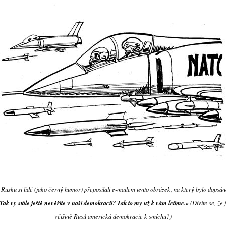
 Rusku si lidé (jako černý humor) přeposílali e-mailem tento obrázek, na který bylo dopsán
Tak vy stále ještě nevěříte v naši demokracii? Tak to my už k vám letíme.«
(Divíte se, že 
většině Rusů americká demokracie k smíchu?)