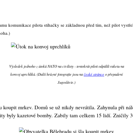
 komunikace pilota stíhačky se základnou před tím, než pilot vystřelil 
noha.)
Výsledek jednoho z útoků NATO na civilisty - tentokrát piloti odpálili raketu na
konvoj uprchlíků. (Další hrůzné fotografie jsou na
české stránce
o přepadení
Jugoslávie.)
u koupit mrkev. Domů se už nikdy nevrátila. Zahynula při ná
ty byly kazetové bomby. Zabily tam celkem 15 lidí. Zničily 