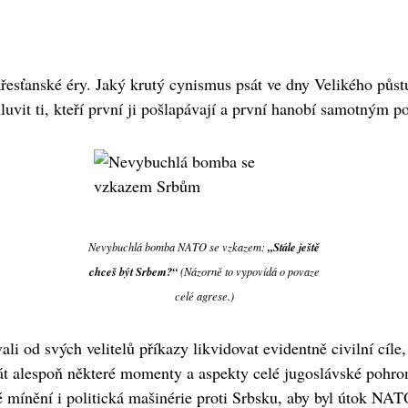
í křesťanské éry. Jaký krutý cynismus psát ve dny Velikého půst
vit ti, kteří první ji pošlapávají a první hanobí samotným 
„Stále ještě
Nevybuchlá bomba NATO se vzkazem:
chceš být Srbem?“
(Názorně to vypovídá o povaze
celé agrese.)
ali od svých velitelů příkazy likvidovat evidentně civilní cíl
krát alespoň některé momenty a aspekty celé jugoslávské poh
é mínění i politická mašinérie proti Srbsku, aby byl útok NAT