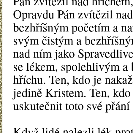
Pán zvítězil nad hříchem,
Opravdu Pán zvítězil na
bezhříšným početím a na
svým čistým a bezhříšným
nad ním jako Spravedlive
se lékem, spolehlivým a
hříchu. Ten, kdo je naka
jedině Kristem. Ten, kdo 
uskutečnit toto své přán
Když lidé nalezli lék prot