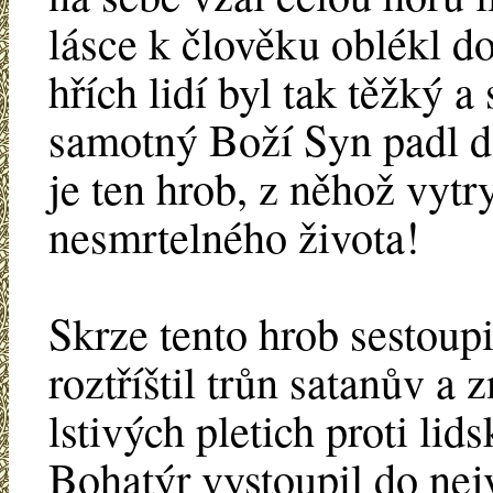
lásce k člověku oblékl d
hřích lidí byl tak těžký a
samotný Boží Syn padl d
je ten hrob, z něhož vytr
nesmrtelného života!
Skrze tento hrob sestoup
roztříštil trůn satanův a 
lstivých pletich proti li
Bohatýr vystoupil do nejv