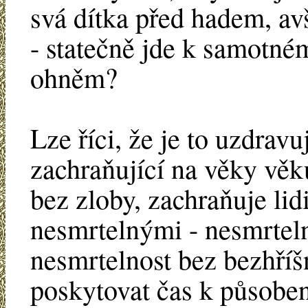
svá dítka před hadem, av
- statečně jde k samotné
ohněm?
Lze říci, že je to uzdravu
zachraňující na věky věků
bez zloby, zachraňuje lid
nesmrtelnými - nesmrtel
nesmrtelnost bez bezhří
poskytovat čas k působení