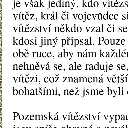
je však jediný, kdo vítě
vítěz, král či vojevůdce 
vítězství někdo vzal či s
kdosi jiný připsal. Pouze
obě ruce, aby nám každém
nehněvá se, ale raduje se,
vítězi, což znamená větší
bohatšími, než jsme byli
Pozemská vítězství vypada