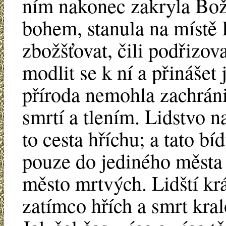
ním nakonec zakryla Boží
bohem, stanula na místě 
zbožšťovat, čili podřizova
modlit se k ní a přinášet 
příroda nemohla zachráni
smrtí a tlením. Lidstvo n
to cesta hříchu; a tato b
pouze do jediného města s
město mrtvých. Lidští krá
zatímco hřích a smrt kral