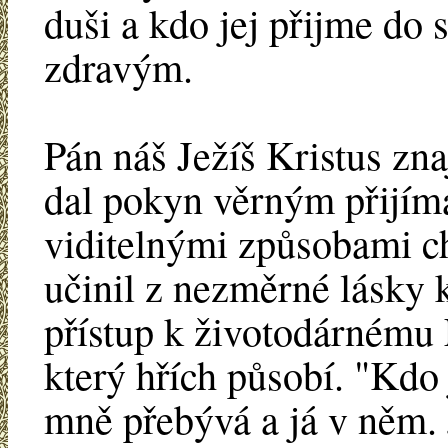
duši a kdo jej přijme do s
zdravým.
Pán náš Ježíš Kristus zna
dal pokyn věrným přijím
viditelnými způsobami ch
učinil z nezměrné lásky k
přístup k životodárnému 
který hřích působí. "Kdo 
mně přebývá a já v něm. 