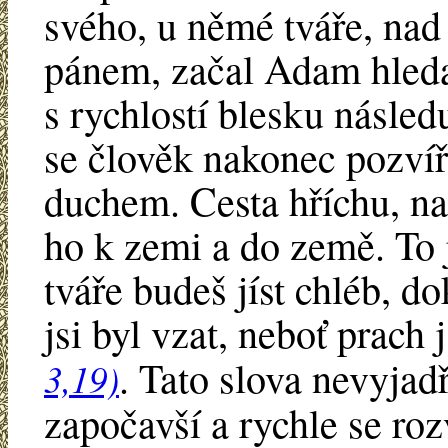
svého, u němé tváře, nad
pánem, začal Adam hleda
s rychlostí blesku následuje
se člověk nakonec pozvíř
duchem. Cesta hříchu, na
ho k zemi a do země. To 
tváře budeš jíst chléb, d
jsi byl vzat, neboť prach 
. Tato slova nevyjadř
3,19)
započavší a rychle se roz