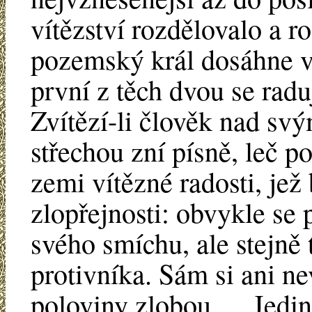
vítězství rozdělovalo a r
pozemský král dosáhne ví
první z těch dvou se radu
Zvítězí-li člověk nad s
střechou zní písně, leč p
zemi vítězné radosti, jež
zlopřejnosti: obvykle se 
svého smíchu, ale stejně 
protivníka. Sám si ani ne
poloviny zlobou. ... Jedin