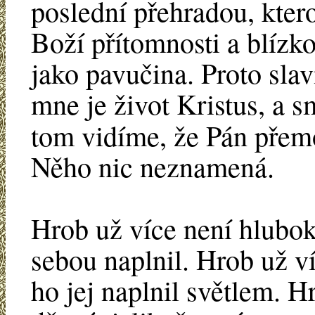
poslední přehradou, ktero
Boží přítomnosti a blízkos
jako pavučina. Proto slav
mne je život Kristus, a 
tom vidíme, že Pán přemo
Něho nic neznamená.
Hrob už více není hlubok
sebou naplnil. Hrob už v
ho jej naplnil světlem. H