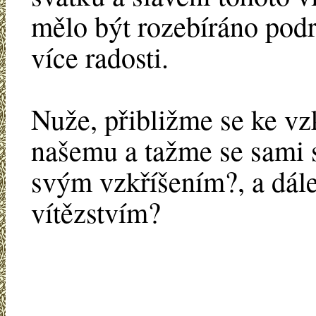
mělo být rozebíráno podr
více radosti.
Nuže, přibližme se ke v
našemu a tažme se sami 
svým vzkříšením?, a dál
vítězstvím?