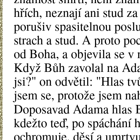
hřích, neznají ani stud za
porušiv spasitelnou posl
strach a stud. A proto po
od Boha, a objevila se v
Když Bůh zavolal na Ad
jsi?" on odvětil: "Hlas tvů
jsem se, protože jsem na
Doposavad Adama hlas Bož
kdežto teď, po spáchání h
ochromuje, děsí a umrtvu