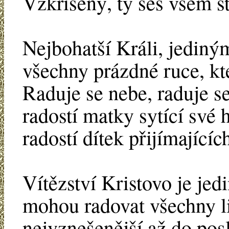
Vzkříšený, ty ses všem s
Nejbohatší Králi, jediný
všechny prázdné ruce, kt
Raduje se nebe, raduje s
radostí matky sytící své 
radostí dítek přijímajíc
Vítězství Kristovo je jed
mohou radovat všechny li
nejvznešenější až do pos