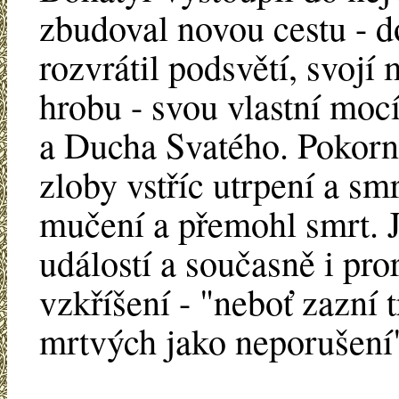
zbudoval novou cestu - d
rozvrátil podsvětí, svojí 
hrobu - svou vlastní moc
a Ducha Svatého. Pokorn
zloby vstříc utrpení a sm
mučení a přemohl smrt. J
událostí a současně i pr
vzkříšení - "neboť zazní 
mrtvých jako neporušen