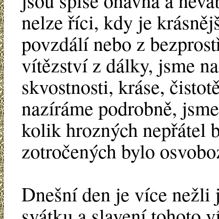
jsou spíše ohavná a neváb
nelze říci, kdy je krásněj
povzdálí nebo z bezprostř
vítězství z dálky, jsme n
skvostnosti, kráse, čistotě
nazíráme podrobně, jsme
kolik hrozných nepřátel 
zotročených bylo osvobo
Dnešní den je více nežli 
svátku a slavení tohoto ví