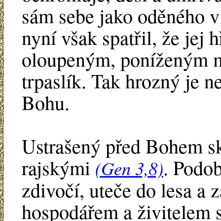
sám sebe jako oděného v 
nyní však spatřil, že jej h
oloupeným, poníženým m
trpaslík. Tak hrozný je n
Bohu.
Ustrašený před Bohem s
rajskými
. Podo
(Gen 3,8)
zdivočí, uteče do lesa a
hospodářem a živitelem 