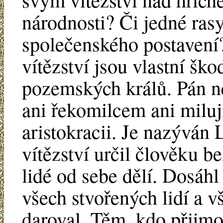
národnosti? Či jedné ras
společenského postavení
vítězství jsou vlastní š
pozemských králů. Pán n
ani řekomilcem ani miluj
aristokracii. Je nazýván
vítězství určil člověku b
lidé od sebe dělí. Dosáhl
všech stvořených lidí a 
daroval. Těm, kdo přijmou