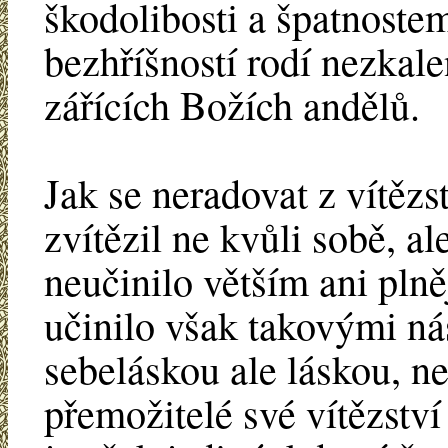
škodolibosti a špatnoste
bezhříšností rodí nezkalen
zářících Božích andělů.
Jak se neradovat z vítězs
zvítězil ne kvůli sobě, a
neučinilo větším ani plně
učinilo však takovými nás
sebeláskou ale láskou, ne
přemožitelé své vítězství