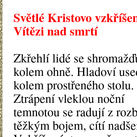
Světlé Kristovo vzkříše
Vítězi nad smrtí
Zkřehlí lidé se shromažď
kolem ohně. Hladoví use
kolem prostřeného stolu.
Ztrápení vleklou noční
temnotou se radují z roz
těžkým bojem, cítí nadšen