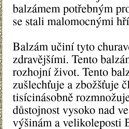
balzámem potřebným pro 
se stali malomocnými hří
Balzám učiní tyto churavě
zdravějšími. Tento balzá
rozhojní život. Tento ba
zušlechťuje a zbožšťuje 
tisícinásobně rozmnožuje
důstojnost vysoko nad ve
výšinám a velikoleposti 