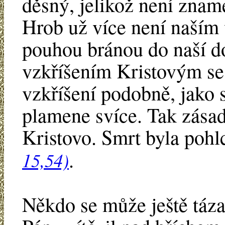
děsný, jelikož není znam
Hrob už více není naší
pouhou bránou do naší d
vzkříšením Kristovým se 
vzkříšení podobně, jako 
plamene svíce. Tak zása
Kristovo. Smrt byla pohl
.
15,54)
Někdo se může ještě tázat