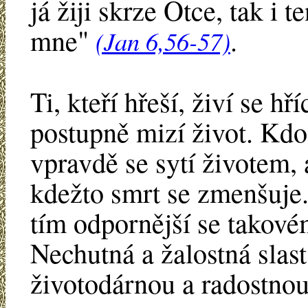
já žiji skrze Otce, tak i 
mne"
.
(Jan 6,56-57)
Ti, kteří hřeší, živí se h
postupně mizí život. Kdo
vpravdě se sytí životem, a
kdežto smrt se zmenšuje.
tím odpornější se takové
Nechutná a žalostná slast
životodárnou a radostnou