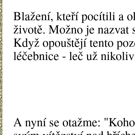
Blažení, kteří pocítili a 
životě. Možno je nazvat s
Když opouštějí tento poz
léčebnice - leč už nikoli
A nyní se otažme: "Koho
svým vítězství nad hřích