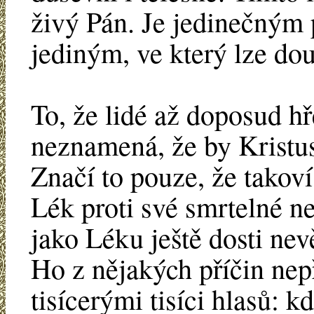
živý Pán. Je jedinečným 
jediným, ve který lze dou
To, že lidé až doposud hř
neznamená, že by Kristus
Značí to pouze, že takoví
Lék proti své smrtelné ne
jako Léku ještě dosti ne
Ho z nějakých příčin nepř
tisícerými tisíci hlasů: k