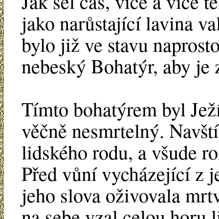
Jak šel čas, více a více 
jako narůstající lavina v
bylo již ve stavu naprost
nebeský Bohatýr, aby je 
Tímto bohatýrem byl Ježí
věčně nesmrtelný. Navštív
lidského rodu, a všude ro
Před vůní vycházející z j
jeho slova oživovala mrt
na sebe vzal celou horu l