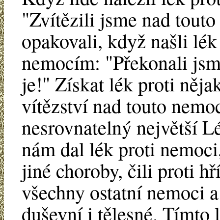
"Zvítězili jsme nad tout
opakovali, když našli lék
nemocím: "Překonali jsm
je!" Získat lék proti ně
vítězství nad touto nemoc
nesrovnatelný největší Lék
nám dal lék proti nemoci,
jiné choroby, čili proti h
všechny ostatní nemoci a 
duševní i tělesné. Tímto