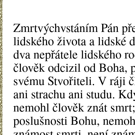
Zmrtvýchvstáním Pán pře
lidského života a lidské d
dva nepřátele lidského ro
člověk odcizil od Boha, p
svému Stvořiteli. V ráji 
ani strachu ani studu. Kd
nemohl člověk znát smrt;
poslušnosti Bohu, nemohl
známost smrti, není znám 