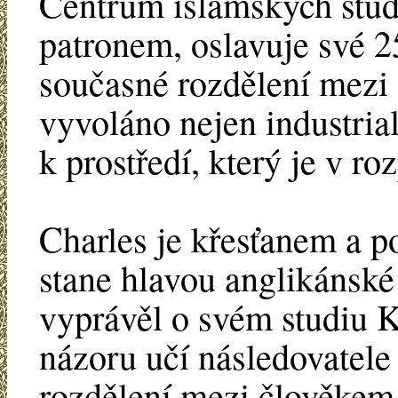
Centrum islámských studi
patronem, oslavuje své 25
současné rozdělení mezi
vyvoláno nejen industria
k prostředí, který je v ro
Charles je křesťanem a p
stane hlavou anglikánské
vyprávěl o svém studiu K
názoru učí následovatele
rozdělení mezi člověkem 