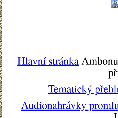
Hlavní stránka
Ambonu -
př
Tematický přehl
Audionahrávky proml
J