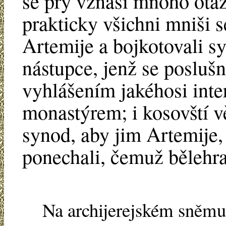
se prý vznáší mnoho otaz
prakticky všichni mniši s
Artemije a bojkotovali 
nástupce, jenž se poslu
vyhlášením jakéhosi inte
monastýrem; i kosovští vě
synod, aby jim Artemije,
ponechali, čemuž bělehr
Na archijerejském sněmu