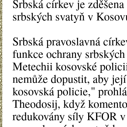
Srbská církev je zděšen
srbských svatyň v Kosovu
Srbská pravoslavná církev
funkce ochrany srbských
Metechii kosovské polici
nemůže dopustit, aby jej
kosovská policie," prohlá
Theodosij, když komento
redukovány síly KFOR v 