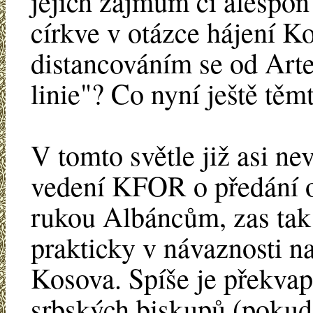
jejich zájmům či alespo
církve v otázce hájení Ko
distancováním se od Art
linie"? Co nyní ještě tě
V tomto světle již asi n
vedení KFOR o předání 
rukou Albáncům, zas tak 
prakticky v návaznosti n
Kosova. Spíše je překva
srbských biskupů (pokud 