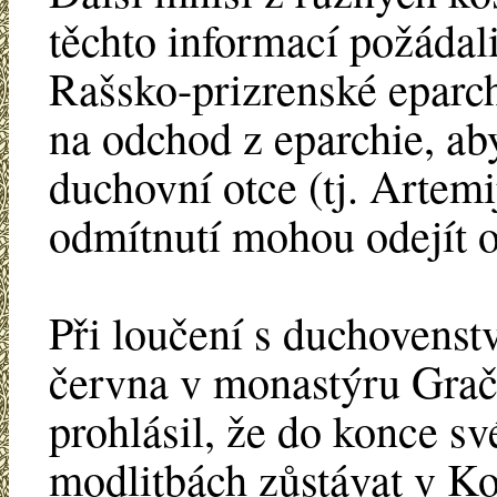
těchto informací požádal
Rašsko-prizrenské eparch
na odchod z eparchie, ab
duchovní otce (tj. Artemi
odmítnutí mohou odejít o
Při loučení s duchovenst
června v monastýru Grač
prohlásil, že do konce s
modlitbách zůstávat v Ko