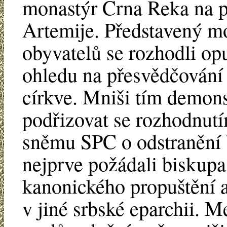
monastýr Crna Reka na pr
Artemije. Představený mo
obyvatelů se rozhodli op
ohledu na přesvědčování 
církve. Mniši tím demons
podřizovat se rozhodnutí
sněmu SPC o odstranění 
nejprve požádali biskupa
kanonického propuštění a
v jiné srbské eparchii. M