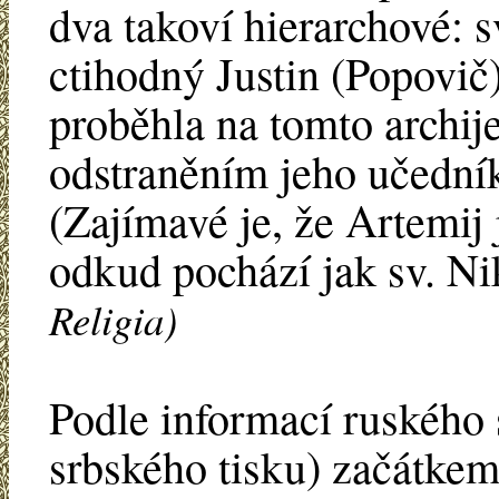
dva takoví hierarchové: s
ctihodný Justin (Popovič
proběhla na tomto archij
odstraněním jeho učedník
(Zajímavé je, že Artemij 
odkud pochází jak sv. Niko
Religia)
Podle informací ruského 
srbského tisku) začátkem