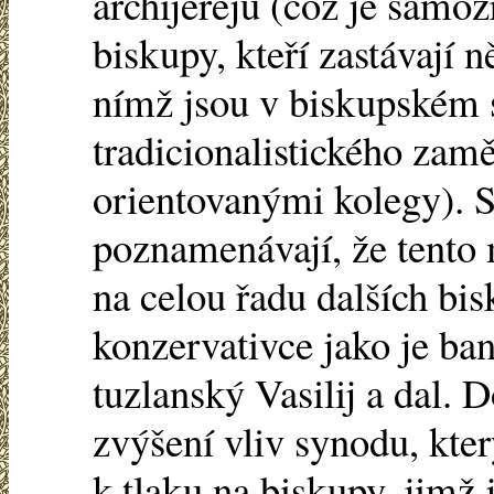
archijerejů (což je samo
biskupy, kteří zastávají 
nímž jsou v biskupském 
tradicionalistického zam
orientovanými kolegy). S
poznamenávají, že tento
na celou řadu dalších bis
konzervativce jako je ba
tuzlanský Vasilij a dal.
zvýšení vliv synodu, kter
k tlaku na biskupy, jimž 