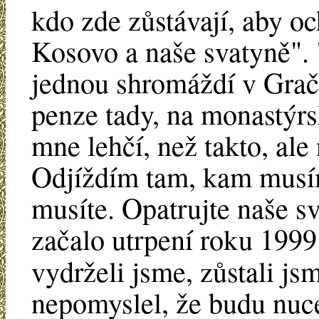
kdo zde zůstávají, aby o
Kosovo a naše svatyně". 
jednou shromáždí v Grač
penze tady, na monastýrs
mne lehčí, než takto, ale
Odjíždím tam, kam musím
musíte. Opatrujte naše 
začalo utrpení roku 199
vydrželi jsme, zůstali js
nepomyslel, že budu nuce