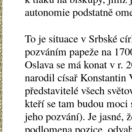
autonomie podstatně om
To je situace v Srbské c
pozváním papeže na 1700
Oslava se má konat v r. 
narodil císař Konstantin
představitelé všech světo
kteří se tam budou moci 
jeho pozvání). Je jasné, 
podlomena pozice, odvah