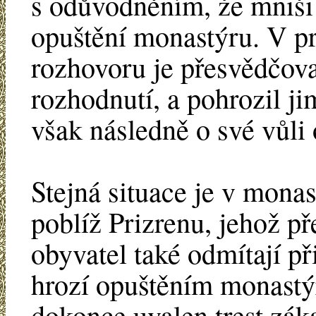
s odůvodněním, že mniši 
opuštění monastýru. V p
rozhovoru je přesvědčova
rozhodnutí, a pohrozil j
však následně o své vůli 
Stejná situace je v mona
poblíž Prizrenu, jehož př
obyvatel také odmítají p
hrozí opuštěním monastý
dokonce uvalen trest záka