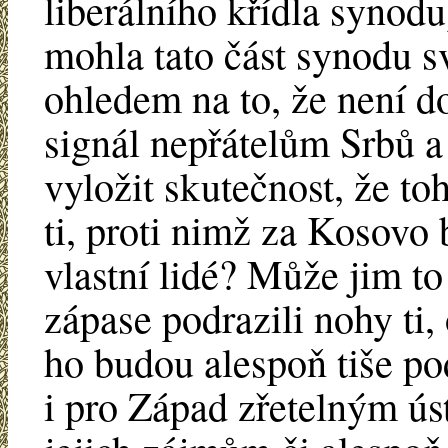
liberálního křídla synod
mohla tato část synodu sv
ohledem na to, že není do
signál nepřátelům Srbů a
vyložit skutečnost, že to
ti, proti nimž za Kosovo 
vlastní lidé? Může jim to
zápase podrazili nohy ti,
ho budou alespoň tiše po
i pro Západ zřetelným ú