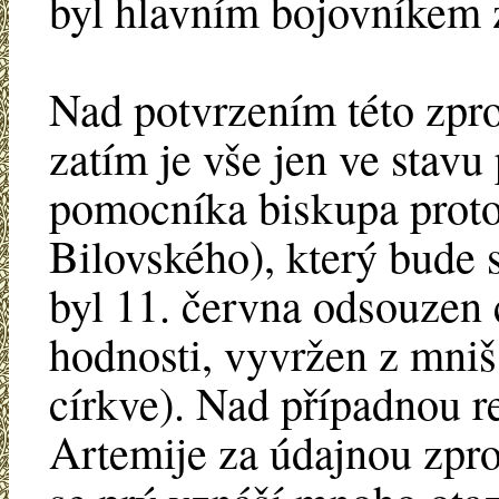
byl hlavním bojovníkem 
Nad potvrzením této zpron
zatím je vše jen ve stavu
pomocníka biskupa prot
Bilovského), který bude 
byl 11. června odsouzen
hodnosti, vyvržen z mnišs
církve). Nad případnou 
Artemije za údajnou zpr