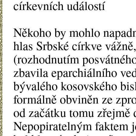
církevních událostí
Někoho by mohlo napadno
hlas Srbské církve vážně
(rozhodnutím posvátného 
zbavila eparchiálního ve
bývalého kosovského bisk
formálně obviněn ze zpro
od začátku tomu zřejmě do
Nepopiratelným faktem j