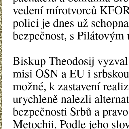
vedení mírotvorců KFOR a
polici je dnes už schopn
bezpečnost, s Pilátovým
Biskup Theodosij vyzval 
misi OSN a EU i srbskou 
možné, k zastavení reali
urychleně nalezli alternat
bezpečnosti Srbů a prav
Metochii. Podle jeho slo