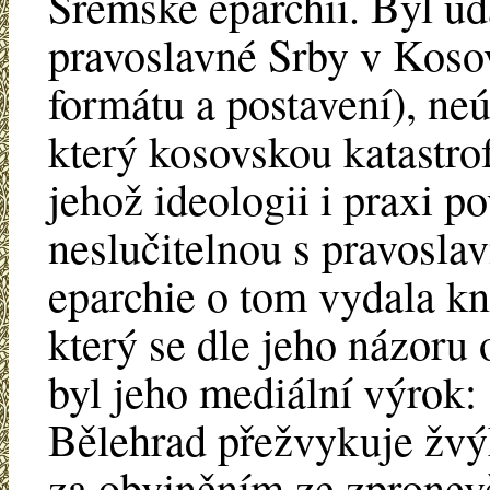
Sremské eparchii. Byl u
pravoslavné Srby v Kosov
formátu a postavení), n
který kosovskou katastro
jehož ideologii i praxi p
neslučitelnou s pravosla
eparchie o tom vydala kn
který se dle jeho názoru
byl jeho mediální výrok: 
Bělehrad přežvykuje žvýk
za obviněním ze zpronevě