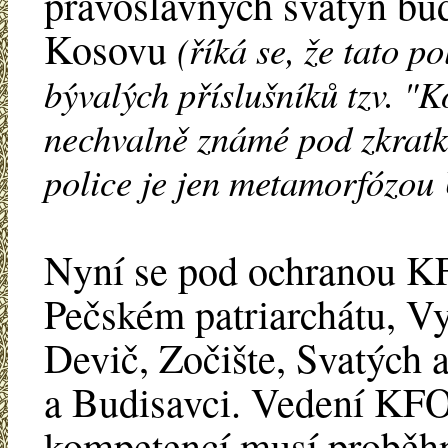
pravoslavných svatyň bud
Kosovu
(říká se, že tato p
bývalých příslušníků tzv. 
nechvalně známé pod zkratk
police je jen metamorfózou
Nyní se pod ochranou K
Pečském patriarchátu, V
Devič, Zočište, Svatých 
a Budisavci. Vedení KFO
kompetencí musí proběhno