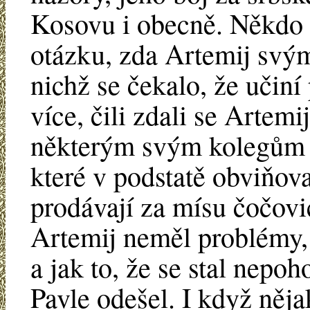
Kosovu i obecně. Někdo b
otázku, zda Artemij svý
nichž se čekalo, že učiní
více, čili zdali se Arte
některým svým kolegům v 
které v podstatě obviňova
prodávají za mísu čočovi
Artemij neměl problémy, 
a jak to, že se stal nepo
Pavle odešel. I když něj