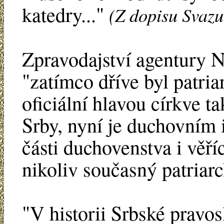
katedry..."
(Z dopisu Svazu
Zpravodajství agentury 
"zatímco dříve byl patria
oficiální hlavou církve t
Srby, nyní je duchovním
části duchovenstva i věř
nikoliv současný patriarc
"V historii Srbské pravosl