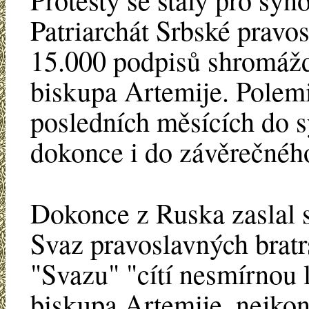
Patriarchát Srbské pravo
15.000 podpisů shromážd
biskupa Artemije. Polemi
posledních měsících do 
dokonce i do závěrečnéh
Dokonce z Ruska zaslal 
Svaz pravoslavných bratrs
"Svazu" "cítí nesmírnou 
biskupa Artemije, nejkon