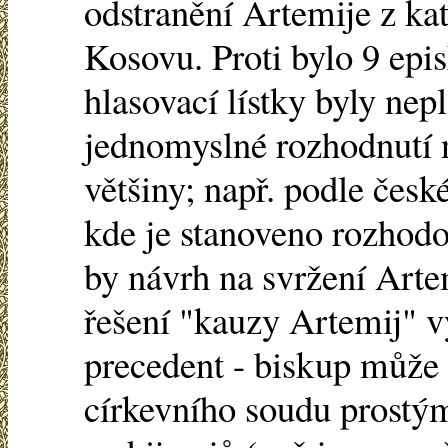
odstranění Artemije z ka
Kosovu. Proti bylo 9 epis
hlasovací lístky byly nep
jednomyslné rozhodnutí n
většiny; např. podle česk
kde je stanoveno rozhodo
by návrh na svržení Artem
řešení "kauzy Artemij" v
precedent - biskup může 
církevního soudu prostý