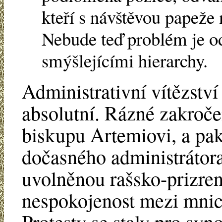
kteří s návštěvou papeže 
Nebude teď problém je ods
smýšlejícími hierarchy.
Administrativní vítězství
absolutní. Rázné zakroč
biskupu Artemiovi, a pak
dočasného administrátora
uvolněnou rašsko-prizren
nespokojenost mezi mnich
Protesty se staly pro s