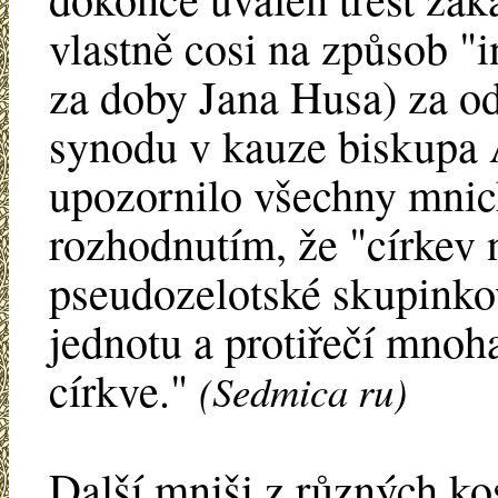
vlastně cosi na způsob "i
za doby Jana Husa) za od
synodu v kauze biskupa 
upozornilo všechny mnic
rozhodnutím, že "církev 
pseudozelotské skupinkov
jednotu a protiřečí mno
církve."
(Sedmica ru)
Další mniši z různých k