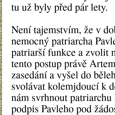
tu už byly před pár lety.
Není tajemstvím, že v dob
nemocný patriarcha Pavle 
patriarší funkce a zvolit
tento postup právě Artem
zasedání a vyšel do běle
svolávat kolemjdoucí k d
nám svrhnout patriarchu
podpis Pavleho pod žádos