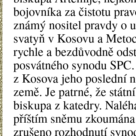
bojovníka za čistotu prav
známý nositel pravdy o u
svatyň v Kosovu a Metoc
rychle a bezdůvodně ods
posvátného synodu SPC. .
z Kosova jeho poslední n
země. Je patrné, že státn
biskupa z katedry. Naléh
příštím sněmu zkoumána 
zrušeno rozhodnutí synod