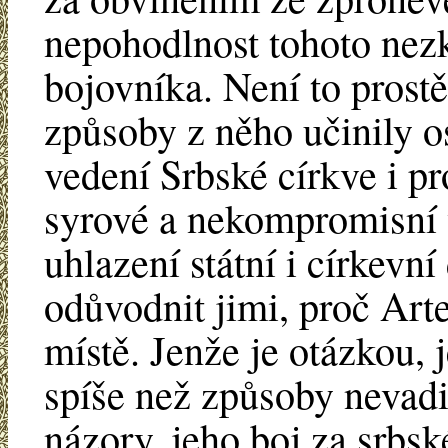
nepohodlnost tohoto nez
bojovníka. Není to prost
způsoby z něho učinily 
vedení Srbské církve i p
syrové a nekompromisní 
uhlazení státní i církevn
odůvodnit jimi, proč Art
místě. Jenže je otázkou, 
spíše než způsoby nevadi
názory, jeho boj za srbs