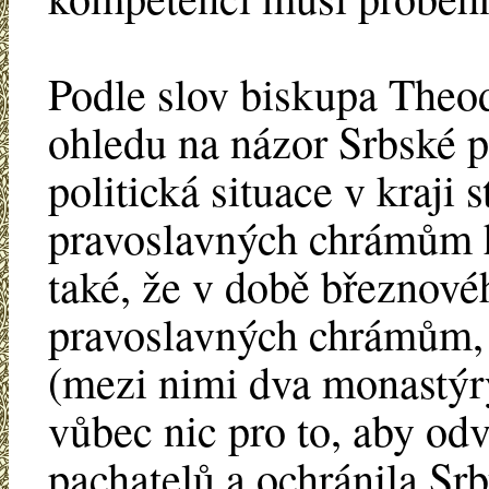
Podle slov biskupa Theod
ohledu na názor Srbské pr
politická situace v kraji s
pravoslavných chrámům h
také, že v době březnov
pravoslavných chrámům,
(mezi nimi dva monastýry
vůbec nic pro to, aby odvr
pachatelů a ochránila Sr