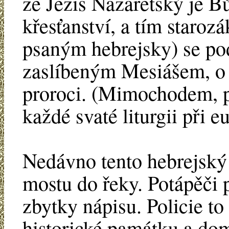
že Ježíš Nazaretský je B
křesťanství, a tím staroz
psaným hebrejsky) se pod
zaslíbeným Mesiášem, o 
proroci. (Mimochodem, p
každé svaté liturgii při eu
Nedávno tento hebrejský 
mostu do řeky. Potápěči p
zbytky nápisu. Policie to
historické památku a dom