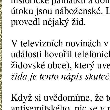
útoku jsou náboženské. L
provedl nějaký žid.
V televizních novinách v 
události hovořil telefoni
židovské obce), který uve
žida je tento nápis skute
Když si uvědomíme, že te
antisemitského, nic se v 