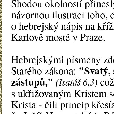
Shodou okolností přinesl
názornou ilustraci toho, 
o hebrejský nápis na kří
Karlově mostě v Praze.
Hebrejskými písmeny zde 
"Svatý, 
Starého zákona:
zástupů,"
což
(Isaiáš 6,3)
s ukřižovaným Kristem se
Krista - čili princip kře