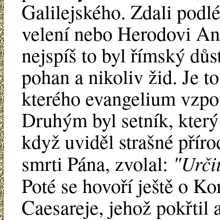
Galilejského. Zdali podl
velení nebo Herodovi Ant
nejspíš to byl římský důst
pohan a nikoliv žid. Je t
kterého evangelium vzpom
Druhým byl setník, který 
když uviděl strašné přírod
"Určit
smrti Pána, zvolal:
Poté se hovoří ještě o Ko
Caesareje, jehož pokřtil a