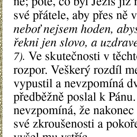
ně; poté, co byl Ježíš ji
své přátele, aby přes ně 
neboť nejsem hoden, abys
řekni jen slovo, a uzdra
Ve skutečnosti v těch
7).
rozpor. Veškerý rozdíl m
vypustil a nevzpomíná dv
předběžně poslal k Pánu
nevzpomíná, že nakonec i
své zkroušenosti a pokoře
vyšel mu vstříc.