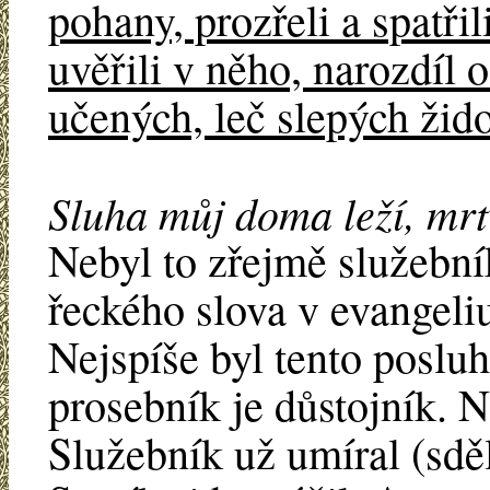
pohany, prozřeli a spatřil
uvěřili v něho, narozdíl
učených, leč slepých ži
Sluha můj doma leží, mrtv
Nebyl to zřejmě služebník
řeckého slova v evangeliu
Nejspíše byl tento posluh
prosebník je důstojník. 
Služebník už umíral (sděl