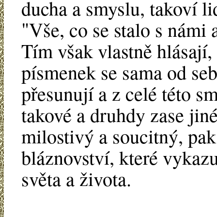
ducha a smyslu, takoví li
"Vše, co se stalo s námi 
Tím však vlastně hlásají,
písmenek se sama od seb
přesunují a z celé této s
takové a druhdy zase jin
milostivý a soucitný, pa
bláznovství, které vykazu
světa a života.