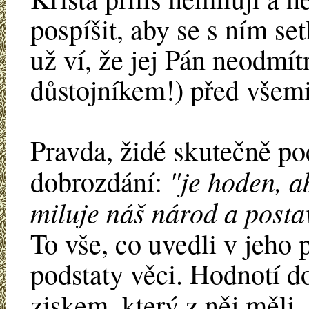
pospíšit, aby se s ním se
už ví, že jej Pán neodmít
důstojníkem!) před všemi
Pravda, židé skutečně pod
"je hoden, a
dobrozdání:
miluje náš národ a post
To vše, co uvedli v jeho 
podstaty věci. Hodnotí 
ziskem, který z něj měli.