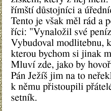
římští důstojníci a úředn
Tento je však měl rád a p
říci: "Vynaložil své pení
Vybudoval modlitebnu, kt
kterou bychom si jinak mu
Mluví zde, jako by hovoř
Pán Ježíš jim na to neřek
k němu přistoupili přáte
setník.