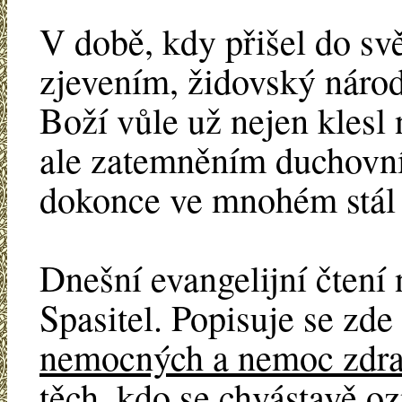
V době, kdy přišel do sv
zjevením, židovský národ
Boží vůle už nejen klesl
ale zatemněním duchovníh
dokonce ve mnohém stál 
Dnešní evangelijní čtení
Spasitel. Popisuje se zde
nemocných a nemoc zdr
těch, kdo se chvástavě o