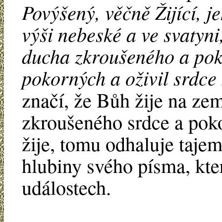
Povýšený, věčně Žijící, je
výši nebeské a ve svatyni
ducha zkroušeného a pok
pokorných a oživil srdce
značí, že Bůh žije na zem
zkroušeného srdce a po
žije, tomu odhaluje tajem
hlubiny svého písma, kte
událostech.