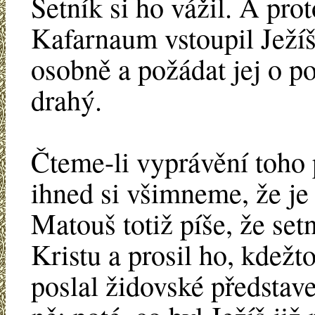
Setník si ho vážil. A prot
Kafarnaum vstoupil Ježíš
osobně a požádat jej o p
drahý.
Čteme-li vyprávění toho
ihned si všimneme, že je
Matouš totiž píše, že set
Kristu a prosil ho, kdežt
poslal židovské představe