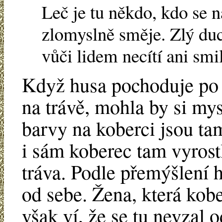
Leč je tu někdo, kdo se 
zlomyslně směje. Zlý duch
vůči lidem necítí ani smi
Když husa pochoduje po 
na trávě, mohla by si mys
barvy na koberci jsou ta
i sám koberec tam vyrost
tráva. Podle přemýšlení 
od sebe. Žena, která kobe
však ví, že se tu nevzal 