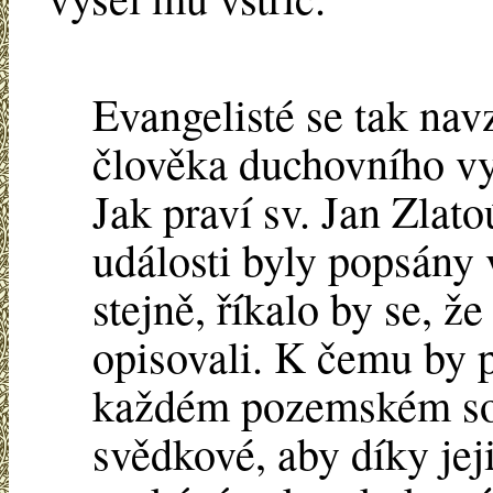
Evangelisté se tak nav
člověka duchovního vy
Jak praví sv. Jan Zlat
události byly popsány 
stejně, říkalo by se, ž
opisovali. K čemu by p
každém pozemském sou
svědkové, aby díky jej