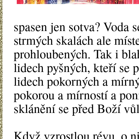
spasen jen sotva? Voda 
strmých skalách ale míst
prohloubených. Tak i bla
lidech pyšných, kteří se 
lidech pokorných a mírnýc
pokorou a mírností a poní
sklánění se před Boží vůl
Když vzrostlou révu, o ni