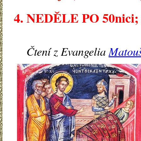
4. NEDĚLE PO 50nici; o
Čtení z Evangelia
Matouš