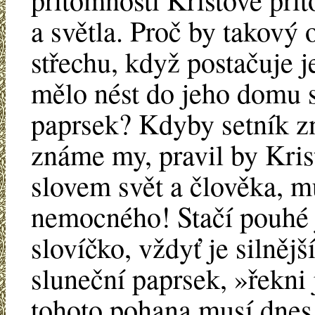
a světla. Proč by takový
střechu, když postačuje j
mělo nést do jeho domu s
paprsek? Kdyby setník zn
známe my, pravil by Krist
slovem svět a člověka, 
nemocného! Stačí pouhé 
slovíčko, vždyť je silnějš
sluneční paprsek, »řekni 
tohoto pohana musí dnes 