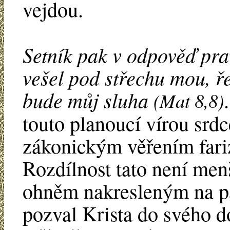
vejdou.
Setník pak v odpověď pra
vešel pod střechu mou, ře
bude můj sluha
(Mat 8,8)
touto planoucí vírou srd
zákonickým věřením fariz
Rozdílnost tato není me
ohněm nakresleným na pa
pozval Krista do svého do