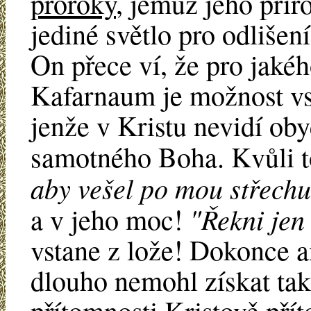
proroky
, jemuž jeho přir
jediné světlo pro odlišení
On přece ví, že pro jaké
Kafarnaum je možnost vs
jenže v Kristu nevidí oby
samotného Boha. Kvůli 
aby vešel po mou střechu
"Řekni jen 
a v jeho moc!
vstane z lože! Dokonce a
dlouho nemohl získat tak 
přítomnosti Kristově pří