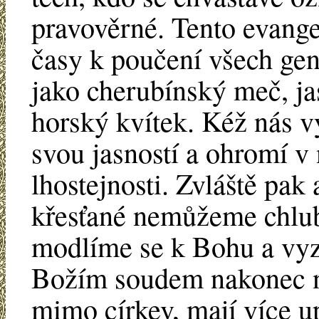
pravověrné. Tento evange
časy k poučení všech gen
jako cherubínský meč, ja
horský kvítek. Kéž nás vy
svou jasností a ohromí v 
lhostejnosti. Zvláště pa
křesťané nemůžeme chlub
modlíme se k Bohu a vyz
Božím soudem nakonec neu
mimo církev, mají více u