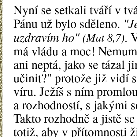
Nyní se setkali tváří v tv
"J
Pánu už bylo sděleno.
uzdravím ho"
. 
(Mat 8,7)
má vládu a moc! Nemuml
ani neptá, jako se tázal j
učinit?" protože již vidí 
víru. Ježíš s ním promlouv
a rozhodností, s jakými 
Takto rozhodně a jistě se
totiž, aby v přítomnosti 