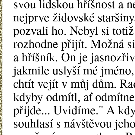
svou lidskou hříšnost a n
nejprve židovské staršiny
pozvali ho. Nebyl si totiž
rozhodne přijít. Možná s
a hříšník. On je jasnozři
jakmile uslyší mé jméno,
chtít vejít v můj dům. Ra
kdyby odmítl, ať odmítne 
přijde... Uvidíme." A kd
souhlasí s návštěvou jeh