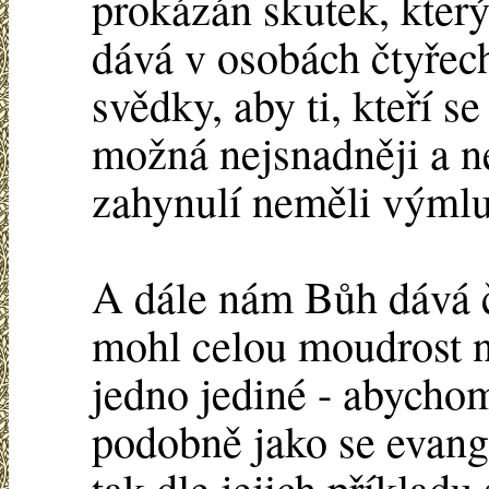
prokázán skutek, kter
dává v osobách čtyřech
svědky, aby ti, kteří se
možná nejsnadněji a ne
zahynulí neměli výml
A dále nám Bůh dává čt
mohl celou moudrost n
jedno jediné - abychom
podobně jako se evang
tak dle jejich příkla