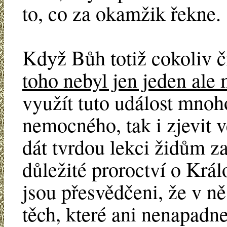
to, co za okamžik řekne.
Když Bůh totiž cokoliv č
toho nebyl jen jeden al
využít tuto událost mnoho
nemocného, tak i zjevit v
dát tvrdou lekci židům za
důležité proroctví o Král
jsou přesvědčeni, že v ně
těch, které ani nenapadne