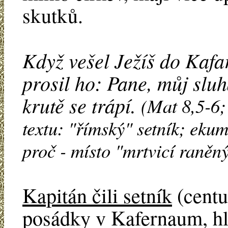
skutků.
Když vešel Ježíš do Kafa
prosil ho: Pane, můj slu
krutě se trápí.
(Mat 8,5-6;
textu: "římský" setník; ekum
proč - místo "mrtvicí raněn
Kapitán čili setník
(centu
posádky v Kafernaum, hl