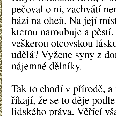
pečoval o ni, zachvátí ne
hází na oheň. Na její mís
kterou naroubuje a pěst
veškerou otcovskou lásku 
udělá? Vyžene syny z do
nájemné dělníky.
Tak to chodí v přírodě, a 
říkají, že se to děje podl
lidského práva. Věřící v