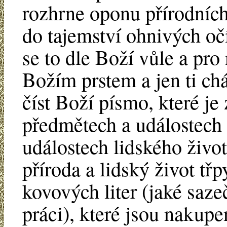
rozhrne oponu přírodních
do tajemství ohnivých oč
se to dle Boží vůle a pro
Božím prstem a jen ti ch
číst Boží písmo, které 
předmětech a událostech p
událostech lidského život
příroda a lidský život tř
kovových liter (jaké saze
práci), které jsou nakupe