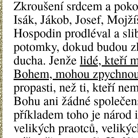
Zkroušení srdcem a poko
Isák, Jákob, Josef, Mojží
Hospodin prodléval a slib
potomky, dokud budou z
ducha. Jenže
lidé, kteří 
Bohem, mohou zpychnou
propasti, než ti, kteří n
Bohu ani žádné společen
příkladem toho je národ i
velikých praotců, veliký