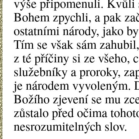
výše připomenuli. Kvůli
Bohem zpychli, a pak zač
ostatními národy, jako by
Tím se však sám zahubil,
z té příčiny si ze všeho,
služebníky a proroky, za
je národem vyvoleným. D
Božího zjevení se mu zcel
zůstalo před očima tohot
nesrozumitelných slov.