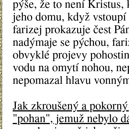
pýše, že to není Kristus,
jeho domu, když vstoupí 
farizej prokazuje čest Pá
nadýmaje se pýchou, fari
obvyklé projevy pohostin
vodu na omytí nohou, nep
nepomazal hlavu vonný
Jak zkroušený a pokorný
"pohan", jemuž nebylo dá