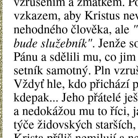
vzrušením a zmatkem. Pos
vzkazem, aby Kristus nev
"
nehodného člověka, ale
bude služebník"
. Jenže so
Pánu a sdělili mu, co jim 
setník samotný. Pln vzru
Vždyť hle, kdo přichází 
kdepak... Jeho přátelé ješ
a nedokážou mu to říci, j
týče židovských starších,
Krista příliš nemilují a n