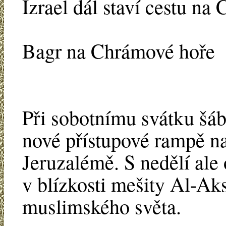
Izrael dál staví cestu n
Bagr na Chrámové hoře
Při sobotnímu svátku šáb
nové přístupové rampě n
Jeruzalémě. S nedělí ale 
v blízkosti mešity Al-Ak
muslimského světa.