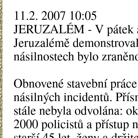
11.2. 2007 10:05
JERUZALÉM - V pátek a 
Jeruzalémě demonstrovali
násilnostech bylo zraněn
Obnovené stavební práce 
násilných incidentů. Pří
stále nebyla odvolána: o
2000 policistů a přístup
starší 45 let, ženy a drži