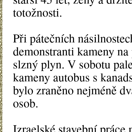
totožnosti.
Při pátečních násilnostec
demonstranti kameny na po
slzný plyn. V sobotu pale
kameny autobus s kanadsk
bylo zraněno nejméně dvac
osob.
Izraelské stavební práce