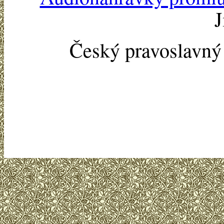
J
Český pravoslavn