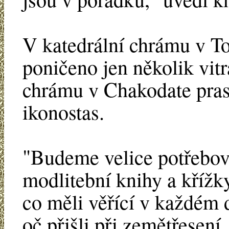
V katedrální chrámu v To
poničeno jen několik vitr
chrámu v Chakodate pra
ikonostas.
"Budeme velice potřebov
modlitební knihy a křížky 
co měli věřící v každém
oč přišli při zemětřesení