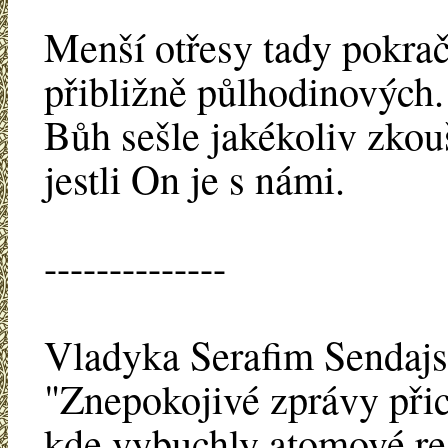
Menší otřesy tady pokraču
přibližně půlhodinových.
Bůh sešle jakékoliv zkou
jestli On je s námi.
--------------
Vladyka Serafim Sendajs
"Znepokojivé zprávy přic
kde vybuchly atomové re