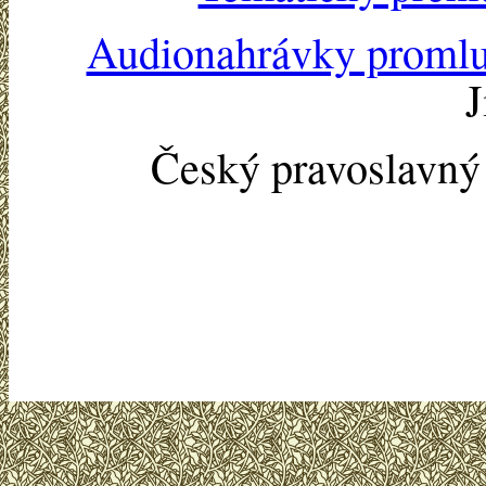
Audionahrávky proml
J
Český pravoslavn