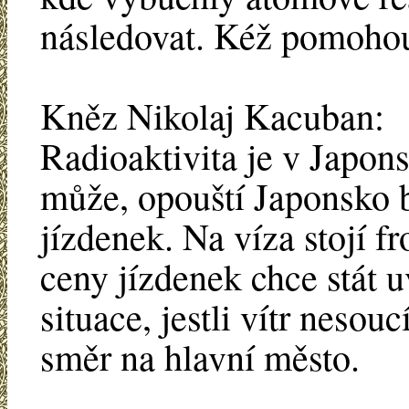
následovat. Kéž pomohou
Kněz Nikolaj Kacuban:
Radioaktivita je v Japo
může, opouští Japonsko 
jízdenek. Na víza stojí fr
ceny jízdenek chce stát u
situace, jestli vítr neso
směr na hlavní město.