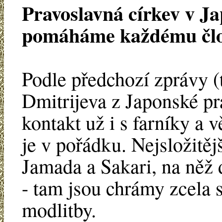
Pravoslavná církev v J
pomáháme každému čl
Podle předchozí zprávy (t
Dmitrijeva z Japonské pr
kontakt už i s farníky a 
je v pořádku. Nejsložitěj
Jamada a Sakari, na něž 
- tam jsou chrámy zcela s
modlitby.