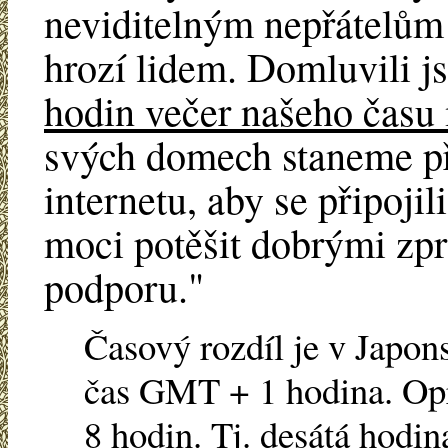
neviditelným nepřátelům i
hrozí lidem. Domluvili j
hodin večer našeho času
svých domech staneme př
internetu, aby se připoji
moci potěšit dobrými zpr
podporu."
Časový rozdíl je v Japo
čas GMT + 1 hodina. Opr
8 hodin. Tj. desátá hodin