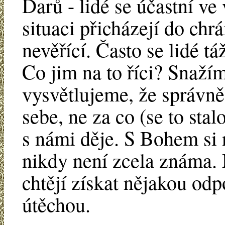
Darů - lidé se účastní v
situaci přicházejí do chr
nevěřící. Často se lidé tá
Co jim na to říci? Snažím
vysvětlujeme, že správně
sebe, ne za co (se to stal
s námi děje. S Bohem si 
nikdy není zcela známa. 
chtějí získat nějakou odp
útěchou.