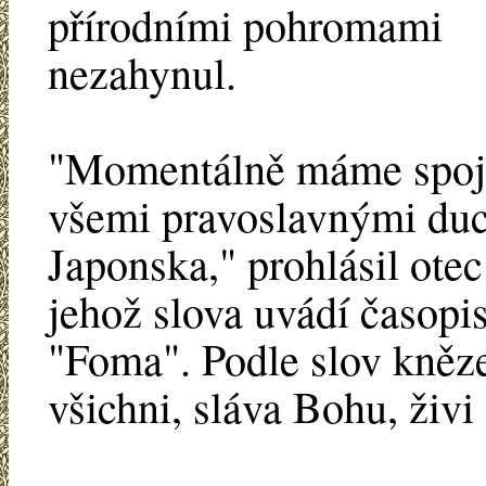
přírodními pohromami
nezahynul.
"Momentálně máme spoj
všemi pravoslavnými du
Japonska," prohlásil otec
jehož slova uvádí časopi
"Foma". Podle slov kněz
všichni, sláva Bohu, živi 