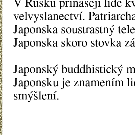
V Rusku přinášejí lidé 
velvyslanectví. Patriarch
Japonska soustrastný tel
Japonska skoro stovka zá
Japonský buddhistický mn
Japonsku je znamením li
smýšlení.