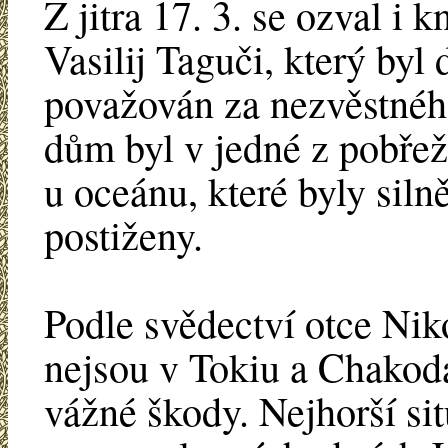
Z jitra 17. 3. se ozval i k
Vasilij Taguči, který byl 
považován za nezvěstnéh
dům byl v jedné z pobře
u oceánu, které byly siln
postiženy.
Podle svědectví otce Nik
nejsou v Tokiu a Chakod
vážné škody. Nejhorší sit