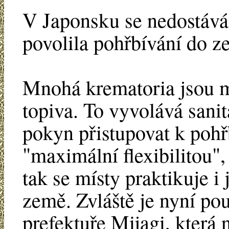
V Japonsku se nedostává
povolila pohřbívání do z
Mnohá krematoria jsou m
topiva. To vyvolává sani
pokyn přistupovat k pohř
"maximální flexibilitou",
tak se místy praktikuje 
země. Zvláště je nyní po
prefektuře Mijagi, která 