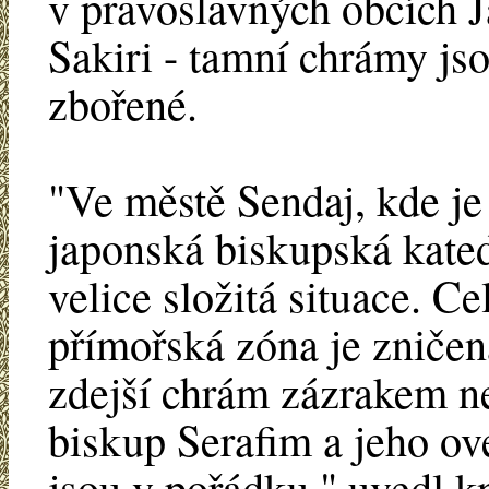
v pravoslavných obcích 
Sakiri - tamní chrámy js
zbořené.
"Ve městě Sendaj, kde je
japonská biskupská kated
velice složitá situace. Ce
přímořská zóna je zničen
zdejší chrám zázrakem ne
biskup Serafim a jeho o
jsou v pořádku," uvedl k