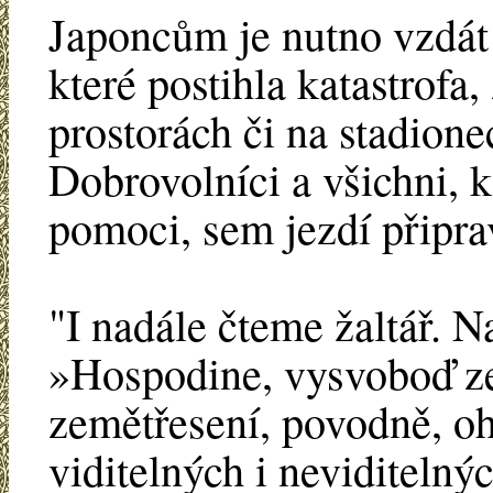
Japoncům je nutno vzdát č
které postihla katastrofa,
prostorách či na stadione
Dobrovolníci a všichni, 
pomoci, sem jezdí připra
"I nadále čteme žaltář. N
»Hospodine, vysvoboď zem
zemětřesení, povodně, oh
viditelných i neviditelný