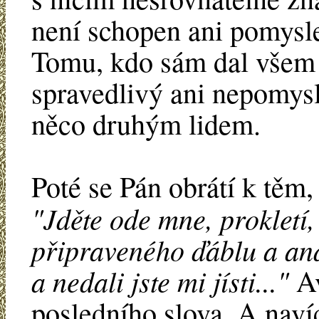
není schopen ani pomysle
Tomu, kdo sám dal všem
spravedlivý ani nepomyslí
něco druhým lidem.
Poté se Pán obrátí k těm, 
"Jděte ode mne, prokletí
připraveného ďáblu a an
a nedali jste mi jísti..."
Av
posledního slova. A navíc