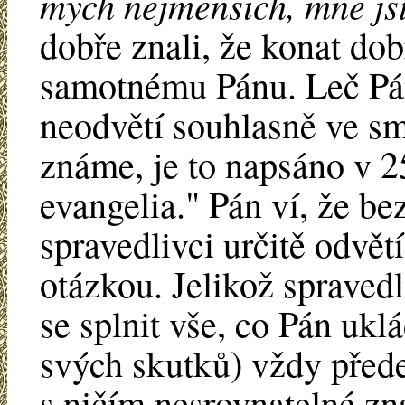
mých nejmenších, mně jste
dobře znali, že konat do
samotnému Pánu. Leč Pán
neodvětí souhlasně ve sm
známe, je to napsáno v 2
evangelia." Pán ví, že be
spravedlivci určitě odvě
otázkou. Jelikož spraved
se splnit vše, co Pán uk
svých skutků) vždy přede
s ničím nesrovnatelné zn