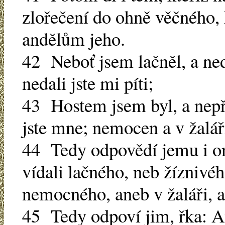
zlořečení do ohně věčného, k
andělům jeho.
42 Neboť jsem lačněl, a nedal
nedali jste mi píti;
43 Hostem jsem byl, a nepři
jste mne; nemocen a v žaláři
44 Tedy odpovědí jemu i on
vídali lačného, neb žíznivé
nemocného, aneb v žaláři, a
45 Tedy odpoví jim, řka: A