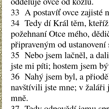
odděluje ovce od kozlů.
33 A postavíť ovce zajisté n
34 Tedy dí Král těm, kteříž
požehnaní Otce mého, dědič
připraveným od ustanovení 
35 Nebo jsem lačněl, a dali j
jste mi píti; hostem jsem býv
36 Nahý jsem byl, a přioděl
navštívili jste mne; v žaláři 
mně.
37 Tedy odpovědí jemu spra