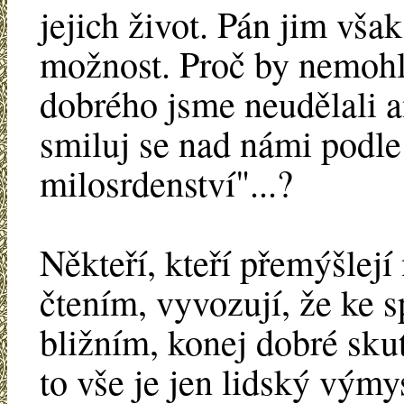
jejich život. Pán jim vša
možnost. Proč by nemohli
dobrého jsme neudělali an
smiluj se nad námi podle
milosrdenství"...?
Někteří, kteří přemýšlejí
čtením, vyvozují, že ke s
bližním, konej dobré sku
to vše je jen lidský výmy