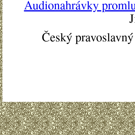
Audionahrávky proml
J
Český pravoslavn