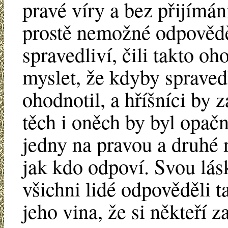
pravé víry a bez přijímán
prostě nemožné odpovědě
spravedliví, čili takto oh
myslet, že kdyby spravedl
ohodnotil, a hříšníci by z
těch i oněch by byl opačn
jedny na pravou a druhé n
jak kdo odpoví. Svou lásk
všichni lidé odpověděli ta
jeho vina, že si někteří z