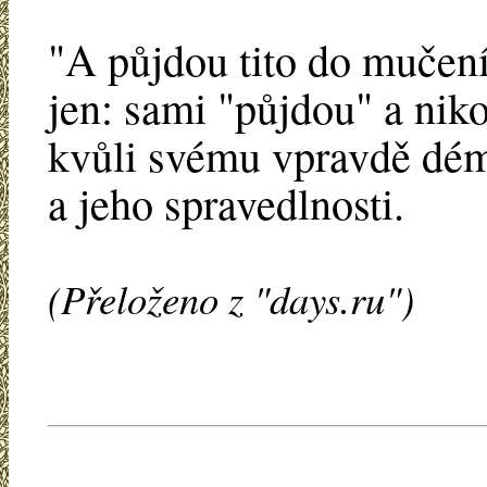
"A půjdou tito do mučen
jen: sami "půjdou" a nik
kvůli svému vpravdě dé
a jeho spravedlnosti.
(Přeloženo z "days.ru")