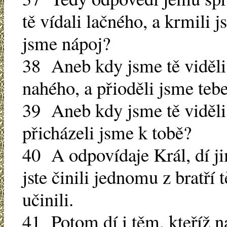
tě vídali lačného, a krmili j
jsme nápoj?
38 Aneb kdy jsme tě viděli 
nahého, a přioděli jsme teb
39 Aneb kdy jsme tě viděli
přicházeli jsme k tobě?
40 A odpovídaje Král, dí 
jste činili jednomu z bratří
učinili.
41 Potom dí i těm, kteříž n