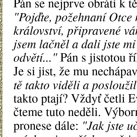
Pán se nejprve obrátí k tě
"Pojďte, požehnaní Otce 
království, připravené vá
jsem lačněl a dali jste mi
odvětí..."
Pán s jistotou ř
Je si jist, že mu necháp
tě takto viděli a poslouži
takto ptají? Vždyť četli E
čteme tuto neděli. Výborn
"Jak jste u
pronese dále: