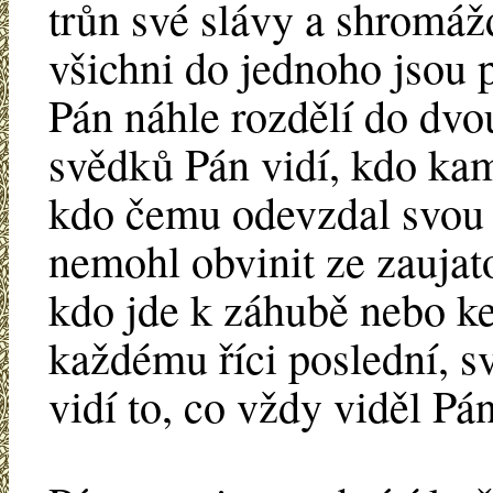
trůn své slávy a shromáž
všichni do jednoho jsou
Pán náhle rozdělí do dvo
svědků Pán vidí, kdo kam
kdo čemu odevzdal svou 
nemohl obvinit ze zaujat
kdo jde k záhubě nebo ke
každému říci poslední, s
vidí to, co vždy viděl Pán