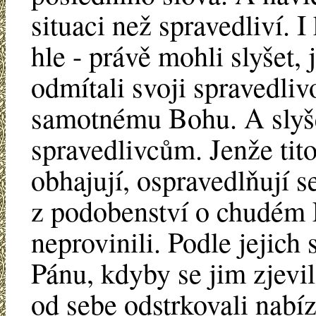
situaci než spravedliví. 
hle - právě mohli slyšet, 
odmítali svoji spravedliv
samotnému Bohu. A slyše
spravedlivcům. Jenže tito
obhajují, ospravedlňují s
z podobenství o chudém 
neprovinili. Podle jejich 
Pánu, kdyby se jim zjevil
od sebe odstrkovali nabí