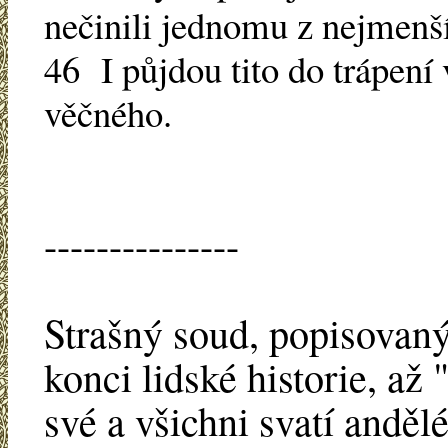
nečinili jednomu z nejmenšíc
46 I půjdou tito do trápení 
věčného.
---------------
Strašný soud, popisovaný
konci lidské historie, až
své a všichni svatí andě