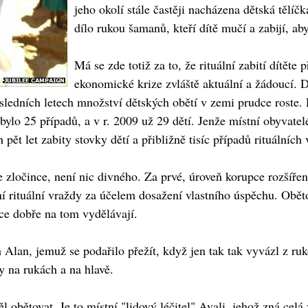
jeho okolí stále častěji nacházena dětská tělíčka
dílo rukou šamanů, kteří dítě mučí a zabijí, a
Má se zde totiž za to, že rituální zabití dítěte
ekonomické krize zvláště aktuální a žádoucí. Dl
sledních letech množství dětských obětí v zemi prudce roste. P
bylo 25 případů, a v r. 2009 už 29 dětí. Jenže místní obyvate
pět let zabity stovky dětí a přibližně tisíc případů rituálníc
je zločince, není nic divného. Za prvé, úroveň korupce rozšíře
í rituální vraždy za účelem dosažení vlastního úspěchu. Ob
ice dobře na tom vydělávají.
an, jemuž se podařilo přežít, když jen tak tak vyvázl z ruko
 na rukách a na hlavě.
l obětovat. Je to místní "lidový léčitel" Avali, jehož zná ce