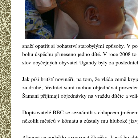
snaží opatřit si bohatství starobylými způsoby. V po
bohu úspěchu přineseno jedno dítě. V roce 2008 to 
slov obyčejných obyvatel Ugandy byly za posledních 
Jak píší britští novináři, na tom, že vláda země kry
za druhé, úředníci sami mohou objednávat proveden
Šamani přijímají objednávky na vraždu dítěte a vel
Dopisovatelé BBC se seznámili s chlapcem jménem Al
několik měsíců v kómatu a zůstaly mu hluboké jizvy
Alanovi se podařilo rozpoznat člověka, který ho chtě