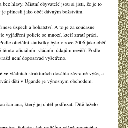
 bez hlavy. Místní obyvatelé jsou si jisti, že je to
by je přinesli jako oběť dávným božstvům.
 přinese úspěch a bohatství. A to je za současné
e vyjádření policie se mnozí, kteří ztratí práci,
odle oficiální statistiky bylo v roce 2006 jako oběť
lé těmto oficiálním vládním údajům nevěří. Podle
h vražd není doposavad vyšetřeno.
né ve vládních strukturách dosáhla závratné výše, a
ětování dětí v Ugandě je výnosným obchodem.
u šamana, který jej chtěl podřezat. Dítě leželo
lá vesnice. Policie však rodičům vážně zraněného