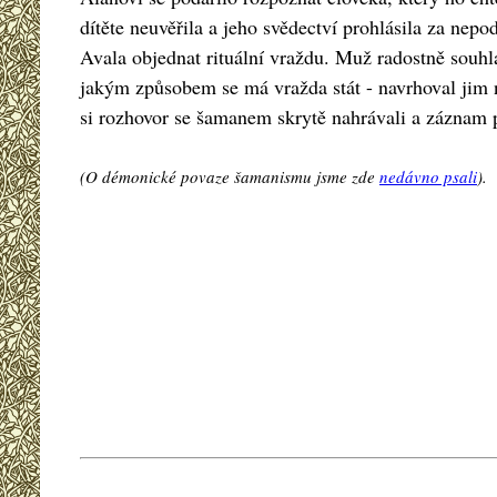
dítěte neuvěřila a jeho svědectví prohlásila za nepod
Avala objednat rituální vraždu. Muž radostně souhlas
jakým způsobem se má vražda stát - navrhoval jim n
si rozhovor se šamanem skrytě nahrávali a záznam př
(O démonické povaze šamanismu jsme zde
nedávno psali
).