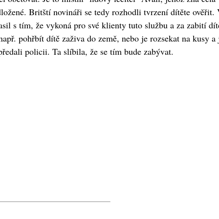
ložené. Britští novináři se tedy rozhodli tvrzení dítěte ověřit.
il s tím, že vykoná pro své klienty tuto službu a za zabití dít
apř. pohřbít dítě zaživa do země, nebo je rozsekat na kusy a 
edali policii. Ta slíbila, že se tím bude zabývat.