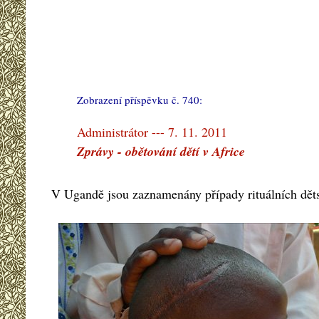
Zobrazení příspěvku č. 740:
#
Administrátor --- 7. 11. 2011
Zprávy - obětování dětí v Africe
V Ugandě jsou zaznamenány případy rituálních dět