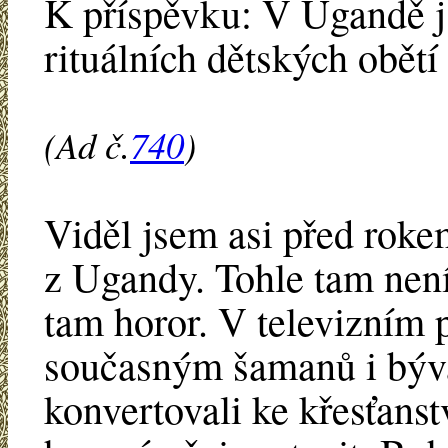
K příspěvku: V Ugandě 
rituálních dětských obětí
(Ad č.
740
)
Viděl jsem asi před rok
z Ugandy. Tohle tam není
tam horor. V televizním 
současným šamanů i býva
konvertovali ke křesťanst