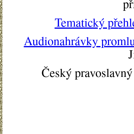
př
Tematický přehl
Audionahrávky proml
J
Český pravoslavn