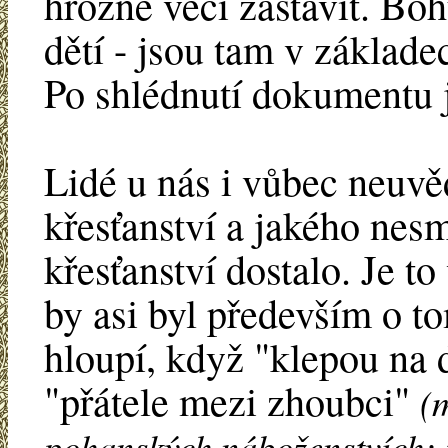
hrozné věci zastavit. Boh
dětí - jsou tam v základe
Po shlédnutí dokumentu j
Lidé u nás i vůbec neuvě
křesťanství a jakého ne
křesťanství dostalo. Je t
by asi byl především o t
hloupí, když "klepou na d
"přátele mezi zhoubci"
(
pohanských náboženstvích; 