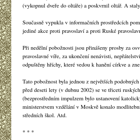
(vykopnul dveře do oltáře) a poskvrnil oltář. A stal
Současně vypukla v informačních prostředcích pomlo
jediné akce proti pravoslaví a proti Ruské pravoslav
Při nedělní pobožnosti jsou přinášeny prosby za osví
pravoslavné víře, za ukončení nenávisti, nepřátelstv
odpuštěny hříchy, které vedou k hanění církve a zn
Tato pobožnost byla jednou z největších podobných 
před deseti lety (v dubnu 2002) se ve třiceti ruský
(bezprostředním impulzem bylo ustanovení katolick
ministerstvem vzdělání v Moskvě konalo modlitební
středních škol. Atd.
* * *