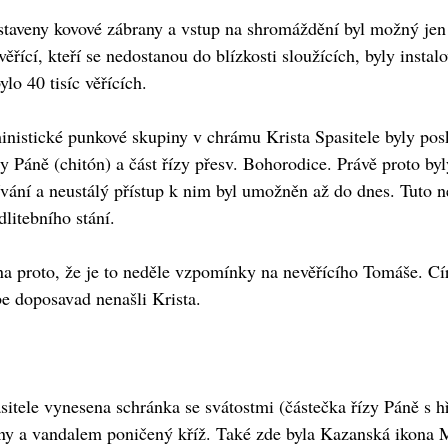
taveny kovové zábrany a vstup na shromáždění byl možný jen
řící, kteří se nedostanou do blízkosti sloužících, byly instal
o 40 tisíc věřících.
inistické punkové skupiny v chrámu Krista Spasitele byly pos
ízy Páně (chitón) a část řízy přesv. Bohorodice. Právě proto by
vání a neustálý přístup k nim byl umožněn až do dnes. Tuto n
litebního stání.
na proto, že je to neděle vzpomínky na nevěřícího Tomáše. Cí
be doposavad nenašli Krista.
itele vynesena schránka se svátostmi (částečka řízy Páně s 
ony a vandalem poničený kříž. Také zde byla Kazanská ikona 