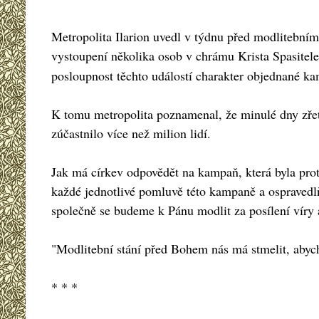
Metropolita Ilarion uvedl v týdnu před modlitební
vystoupení několika osob v chrámu Krista Spasitel
posloupnost těchto událostí charakter objednané k
K tomu metropolita poznamenal, že minulé dny zřete
zúčastnilo více než milion lidí.
Jak má církev odpovědět na kampaň, která byla pro
každé jednotlivé pomluvě této kampaně a ospravedl
společně se budeme k Pánu modlit za posílení víry a 
"Modlitební stání před Bohem nás má stmelit, abychom
* * *