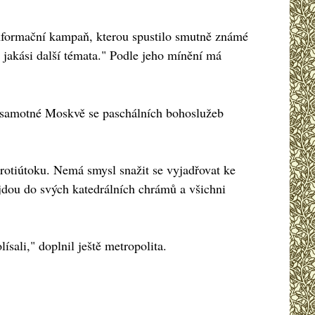
informační kampaň, kterou spustilo smutně známé
jakási další témata." Podle jeho mínění má
 v samotné Moskvě se paschálních bohoslužeb
rotiútoku. Nemá smysl snažit se vyjadřovat ke
jdou do svých katedrálních chrámů a všichni
sali," doplnil ještě metropolita.