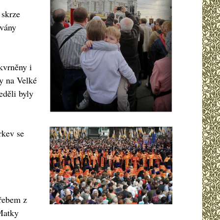
 skrze
ovány
kvrněny i
ly na Velké
eděli byly
rkev se
hřebem z
Matky