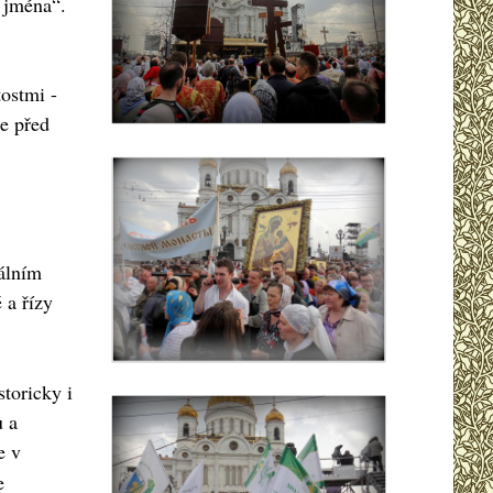
o jména“.
ostmi -
e před
rálním
 a řízy
toricky i
u a
e v
e