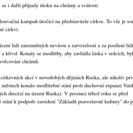
y se i další případy útoku na chrámy a svátosti.
uvačná kampaň útočící na představitele církve. To vše je so
né církvi.
cení lidí zatemněných nevírou a zatvrzelostí a za posílení lid
í a křivd. Konaly se modlitby, aby zavládla láska v srdcích, by
esvěcování chrámů.
církevních akcí v novodobých dějinách Ruska, ale nikoliv prv
ch městech konalo modlitební stání proti duchovní expanzi Vat
ých diecézí na území Ruska). V prosinci téhož roku se před
 stání k podpoře zavedení "Základů pravoslavné kultury" do 