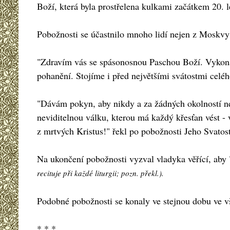
Boží, která byla prostřelena kulkami začátkem 20. 
Pobožnosti se účastnilo mnoho lidí nejen z Moskvy al
"Zdravím vás se spásonosnou Paschou Boží. Vykonal
pohanění. Stojíme i před největšími svátostmi celéh
"Dávám pokyn, aby nikdy a za žádných okolností neb
neviditelnou válku, kterou má každý křesťan vést - 
z mrtvých Kristus!" řekl po pobožnosti Jeho Svatost 
Na ukončení pobožnosti vyzval vladyka věřící, aby
recituje při každé liturgii; pozn. překl.).
Podobné pobožnosti se konaly ve stejnou dobu ve v
* * *