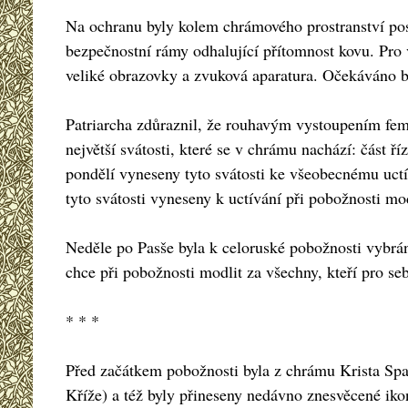
Na ochranu byly kolem chrámového prostranství pos
bezpečnostní rámy odhalující přítomnost kovu. Pro vě
veliké obrazovky a zvuková aparatura. Očekáváno byl
Patriarcha zdůraznil, že rouhavým vystoupením fem
největší svátosti, které se v chrámu nachází: část ř
pondělí vyneseny tyto svátosti ke všeobecnému uctí
tyto svátosti vyneseny k uctívání při pobožnosti mod
Neděle po Pasše byla k celoruské pobožnosti vybrá
chce při pobožnosti modlit za všechny, kteří pro se
* * *
Před začátkem pobožnosti byla z chrámu Krista Spas
Kříže) a též byly přineseny nedávno znesvěcené ik