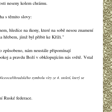
tosti neseny kolem chrámu.
ha s těmito slovy:
hem, hledíce na ikony, které na sobě nesou znamení
a hřebem, jímž byl přibit ke Kříži."
lo způsobeno, nám neustále připomínají
pokoj a pravdu Boží v obklopujícím nás světě. Vstal
t Niceocařihradského symbolu víry ze 4. století, který se
mí Ruské federace.