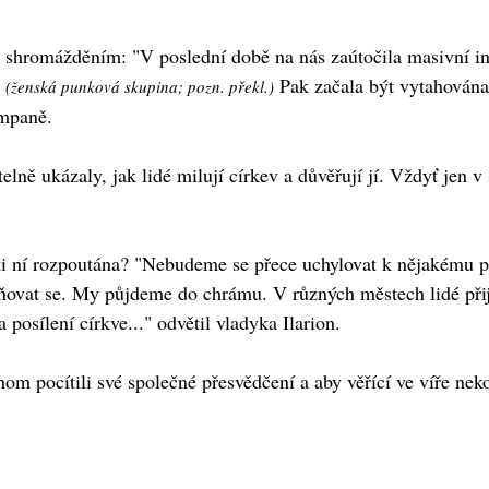
m shromážděním: "V poslední době na nás zaútočila masivní 
e
Pak začala být vytahována 
(ženská punková skupina; pozn. překl.)
ampaně.
lně ukázaly, jak lidé milují církev a důvěřují jí. Vždyť jen
ti ní rozpoutána? "Nebudeme se přece uchylovat k nějakému p
ňovat se. My půjdeme do chrámu. V různých městech lidé při
posílení církve..." odvětil vladyka Ilarion.
 pocítili své společné přesvědčení a aby věřící ve víře nekolí