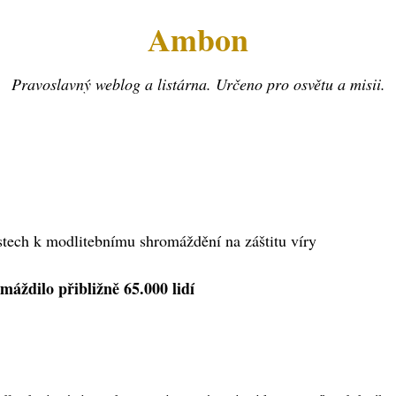
Ambon
Pravoslavný weblog a listárna. Určeno pro osvětu a misii.
ěstech k modlitebnímu shromáždění na záštitu víry
máždilo přibližně 65.000 lidí