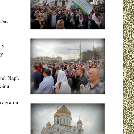
učást
í v
ly
ní. Např.
ikánu
programu