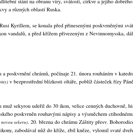
tební stání na obranu víry, svátostí, církve a jejího dobréh
skvy a různých oblastí Ruska.
Rusi Kyrillem, se konala před přinesenými poskvrněnými svát
ukou vandalů, a před křížem přivezeným z Nevinnomysska, dál
mu a poskvrnění chrámů, počínaje 21. února rouháním v kated
v bezprostřední blízkosti oltáře, poblíž částeček řízy Páně
piny)
 muž sekyrou udeřil do 30 ikon, velice cenných duchovně, his
něžského poskvrněn rouhavými nápisy a výsměchem ctihodném
. 20. března do chrámu Záštity přesv. Bohorodic
o novou sekeru)
kony, zabodával nůž do kříže, zbil kněze, vylomil svaté dveř