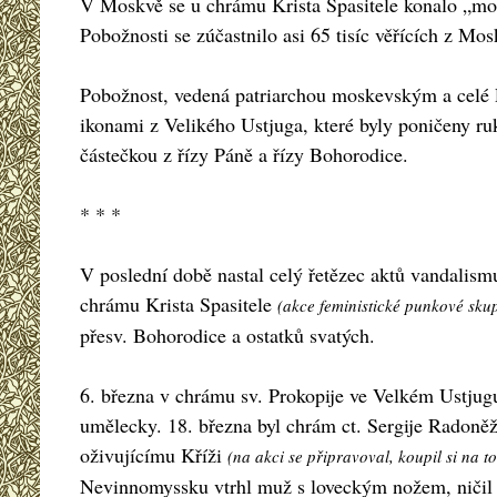
V Moskvě se u chrámu Krista Spasitele konalo „modli
Pobožnosti se zúčastnilo asi 65 tisíc věřících z Mo
Pobožnost, vedená patriarchou moskevským a celé 
ikonami z Velikého Ustjuga, které byly poničeny r
částečkou z řízy Páně a řízy Bohorodice.
* * *
V poslední době nastal celý řetězec aktů vandalis
chrámu Krista Spasitele
(akce feministické punkové sku
přesv. Bohorodice a ostatků svatých.
6. března v chrámu sv. Prokopije ve Velkém Ustjugu
umělecky. 18. března byl chrám ct. Sergije Rado
oživujícímu Kříži
(na akci se připravoval, koupil si na t
Nevinnomyssku vtrhl muž s loveckým nožem, ničil i