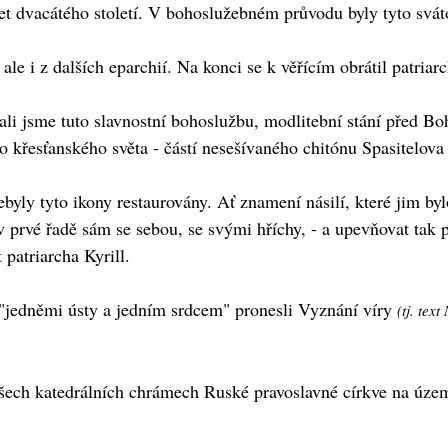
let dvacátého století. V bohoslužebném průvodu byly tyto svá
e i z dalších eparchií. Na konci se k věřícím obrátil patriarc
i jsme tuto slavnostní bohoslužbu, modlitební stání před Bo
o křesťanského světa - částí nesešívaného chitónu Spasitelova 
yly tyto ikony restaurovány. Ať znamení násilí, které jim by
v prvé řadě sám se sebou, se svými hříchy, - a upevňovat tak 
patriarcha Kyrill.
 "jedněmi ústy a jedním srdcem" pronesli Vyznání víry
(tj. tex
šech katedrálních chrámech Ruské pravoslavné církve na úze