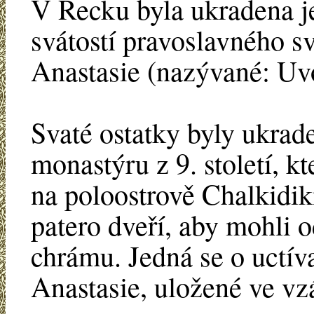
V Řecku byla ukradena je
svátostí pravoslavného s
Anastasie (nazývané: Uvo
Svaté ostatky byly ukrad
monastýru z 9. století, k
na poloostrově Chalkidik
patero dveří, aby mohli 
chrámu. Jedná se o uctív
Anastasie, uložené ve vz