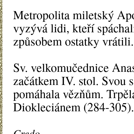
Metropolita miletský Apo
vyzývá lidi, kteří spácha
způsobem ostatky vrátili.
Sv. velkomučednice Anast
začátkem IV. stol. Svou 
pomáhala vězňům. Trpěl
Diokleciánem (284-305).
Credo