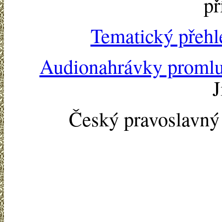
př
Tematický přehl
Audionahrávky proml
J
Český pravoslavn