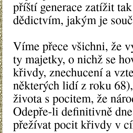
příští generace zatížit t
dědictvím, jakým je souč
Víme přece všichni, že vy
ty majetky, o nichž se ho
křivdy, znechucení a vz
některých lidí z roku 68),
života s pocitem, že nár
Odepře-li definitivně dne
přežívat pocit křivdy v cí