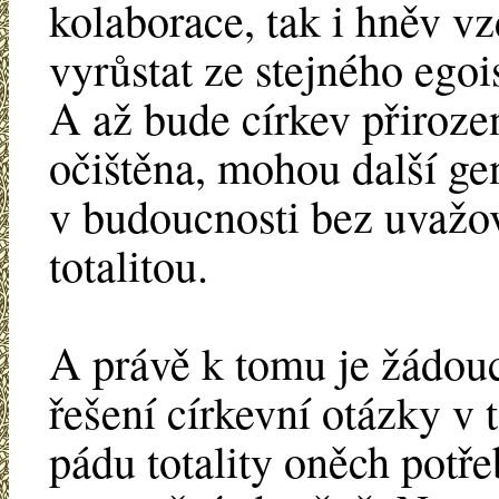
kolaborace, tak i hněv vz
vyrůstat ze stejného ego
A až bude církev přiroz
očištěna, mohou další ge
v budoucnosti bez uvažov
totalitou.
A právě k tomu je žádoucí
řešení církevní otázky v 
pádu totality oněch potře