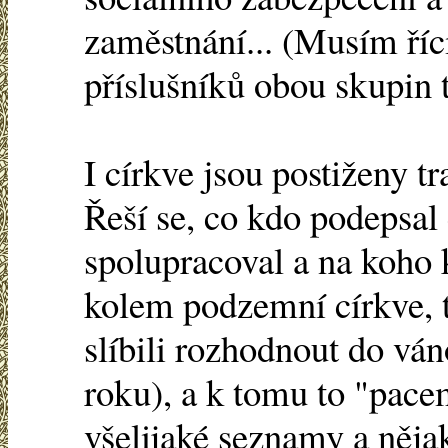
zaměstnání... (Musím říci
příslušníků obou skupin 
I církve jsou postiženy t
Řeší se, co kdo podepsal
spolupracoval a na koho k
kolem podzemní církve, t
slíbili rozhodnout do ván
roku), a k tomu to "pacem
všelijaké seznamy a něja