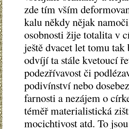
zde tím vším deformované
kalu někdy nějak namoči
osobnosti žije totalita v c
ještě dvacet let tomu tak
odvíjí ta stále kvetoucí ře
podezřívavost či podlézav
podivínství nebo dosebe
farnosti a nezájem o círk
téměř materialistická zišt
mocichtivost atd. To jso