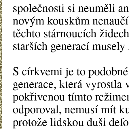
společnosti si neuměli an
novým kouskům nenaučíš"
těchto stárnoucích židech
starších generací musely 
S církvemi je to podobné
generace, která vyrostla
pokřivenou tímto režimem
odporoval, nemusí mít k
protože lidskou duši def