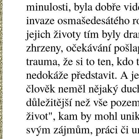
minulosti, byla dobře vid
invaze osmašedesátého rok
jejich životy tím byly dr
zhrzeny, očekávání pošla
trauma, že si to ten, kdo 
nedokáže představit. A j
člověk neměl nějaký duch
důležitější než vše poze
život", kam by mohl unik
svým zájmům, práci či um