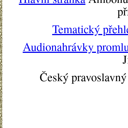
př
Tematický přehl
Audionahrávky proml
J
Český pravoslavn