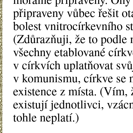
připraveny vůbec řešit o
bolest vnitrocírkevního s
(Zdůrazňuji, že to podle 
všechny etablované círk
v církvích uplatňovat svů
v komunismu, církve se 
existence z místa. (Vím, 
existují jednotlivci, vzá
tohle neplatí.)