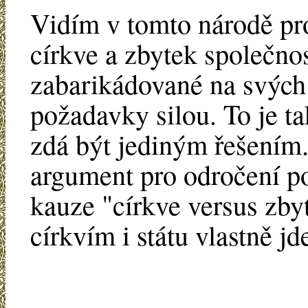
Vidím v tomto národě pro
církve a zbytek společnos
zabarikádované na svých 
požadavky silou. To je ta
zdá být jediným řešením. 
argument pro odročení po
kauze "církve versus zby
církvím i státu vlastně jd