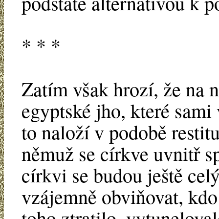
podstatě alternativou k
* * *
Zatím však hrozí, že na n
egyptské jho, které sam
to naloží v podobě resti
němuž se církve uvnitř sp
církvi se budou ještě celý
vzájemně obviňovat, kdo 
toho ztratilo, vytunelova