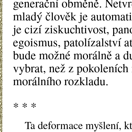
generační obměně. Netv
mladý člověk je automati
je cizí ziskuchtivost, pa
egoismus, patolízalství 
bude možné morálně a du
vybrat, než z pokoleních
morálního rozkladu.
* * *
Ta deformace myšlení, k