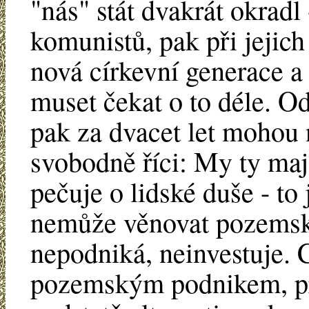
"nás" stát dvakrát okradl
komunistů, pak při jejic
nová církevní generace a
muset čekat o to déle. Odl
pak za dvacet let mohou 
svobodně říci: My ty ma
pečuje o lidské duše - to 
nemůže věnovat pozemsk
nepodniká, neinvestuje. 
pozemským podnikem, pr