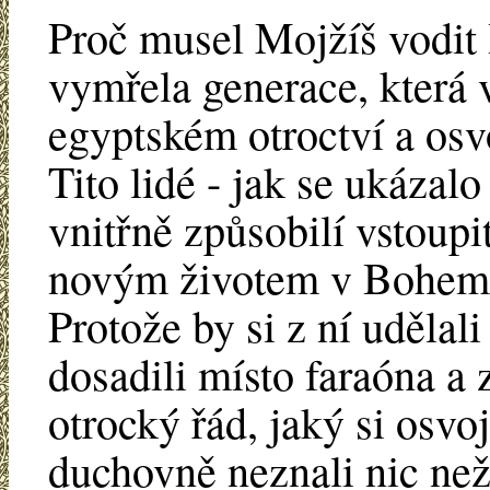
Proč musel Mojžíš vodit I
vymřela generace, která 
egyptském otroctví a osvo
Tito lidé - jak se ukázalo
vnitřně způsobilí vstoup
novým životem v Bohem 
Protože by si z ní udělal
dosadili místo faraóna a
otrocký řád, jaký si osvo
duchovně neznali nic než