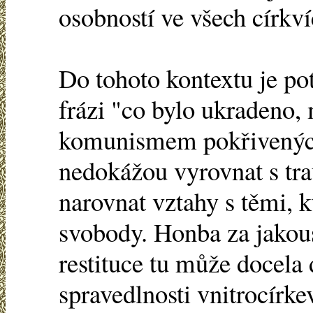
osobností ve všech církví
Do tohoto kontextu je po
frázi "co bylo ukradeno, m
komunismem pokřivených 
nedokážou vyrovnat s tr
narovnat vztahy s těmi, kt
svobody. Honba za jakous
restituce tu může docela 
spravedlnosti vnitrocírke