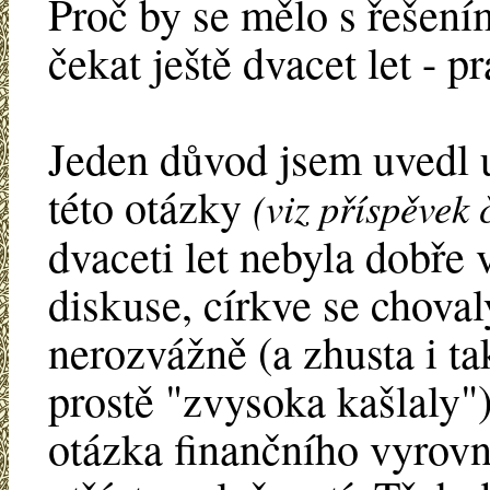
Proč by se mělo s řešení
čekat ještě dvacet let - p
Jeden důvod jsem uvedl 
této otázky
(viz příspěvek 
dvaceti let nebyla dobře 
diskuse, církve se choval
nerozvážně (a zhusta i ta
prostě "zvysoka kašlaly")
otázka finančního vyrovn