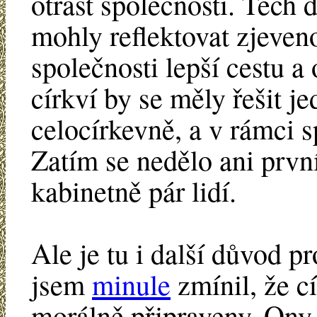
otřást společností. Těch 
mohly reflektovat zjeveno
společnosti lepší cestu a
církví by se měly řešit je
celocírkevně, a v rámci s
Zatím se nedělo ani první
kabinetně pár lidí.
Ale je tu i další důvod p
jsem
minule
zmínil, že cí
morálně připraveny. Ony 