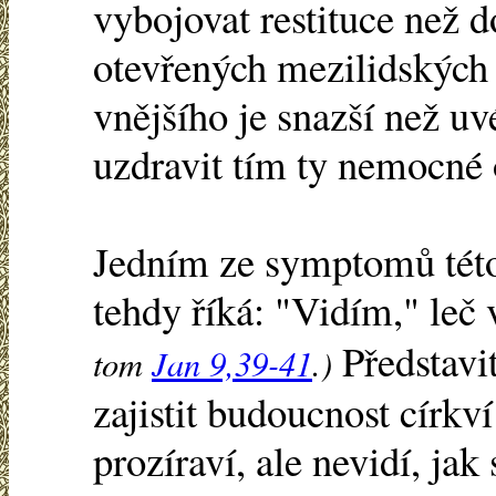
vybojovat restituce než 
otevřených mezilidských 
vnějšího je snazší než uv
uzdravit tím ty nemocné 
Jedním ze symptomů této
tehdy říká: "Vidím," leč 
Představi
tom
Jan 9,39-41
.)
zajistit budoucnost církv
prozíraví, ale nevidí, jak