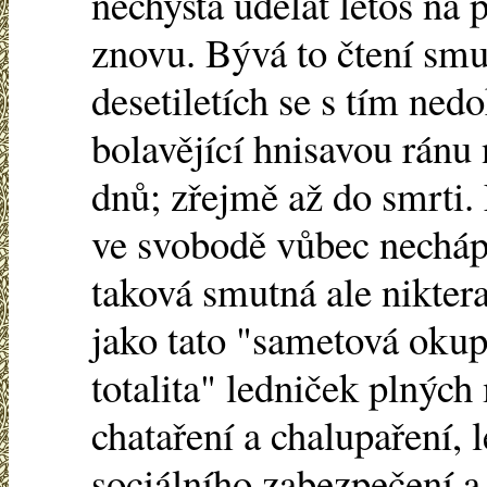
nechystá udělat letos na p
znovu. Bývá to čtení smut
desetiletích se s tím ned
bolavějící hnisavou ránu
dnů; zřejmě až do smrti.
ve svobodě vůbec nechápe
taková smutná ale niktera
jako tato "sametová okup
totalita" ledniček plnýc
chataření a chalupaření,
sociálního zabezpečení 