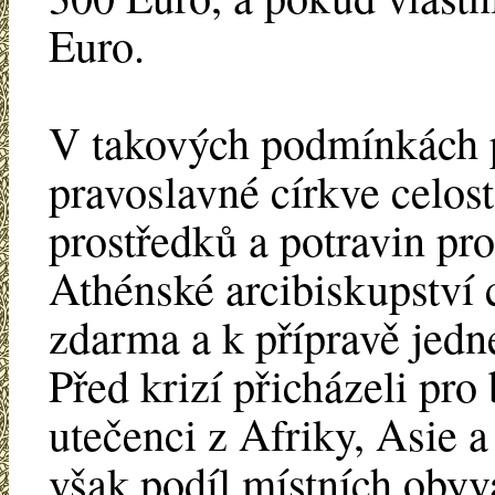
Euro.
V takových podmínkách p
pravoslavné církve celos
prostředků a potravin pr
Athénské arcibiskupství cc
zdarma a k přípravě jedn
Před krizí přicházeli pro
utečenci z Afriky, Asie 
však podíl místních obyv