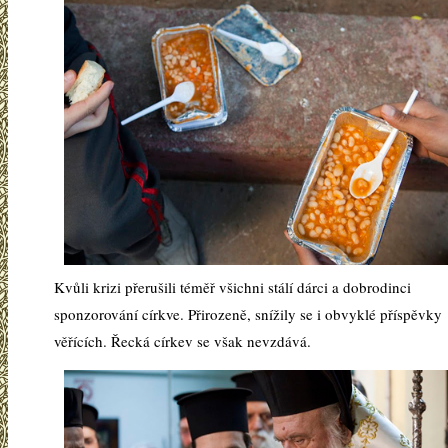
Kvůli krizi přerušili téměř všichni stálí dárci a dobrodinci
sponzorování církve. Přirozeně, snížily se i obvyklé příspěvky
věřících. Řecká církev se však nevzdává.