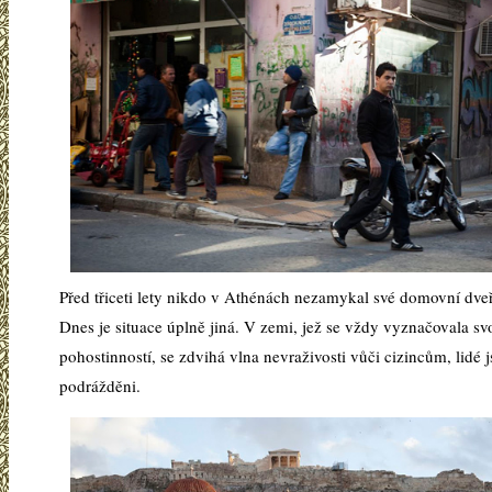
Před třiceti lety nikdo v Athénách nezamykal své domovní dve
Dnes je situace úplně jiná. V zemi, jež se vždy vyznačovala sv
pohostinností, se zdvihá vlna nevraživosti vůči cizincům, lidé 
podrážděni.