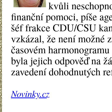
kvůli neschopn
finanční pomoci, píše ag
šéf frakce CDU/CSU ka
vzkázal, že není možné z
časovém harmonogramu ř
byla jejich odpověď na ž
zavedení dohodnutých re
Novinky.cz