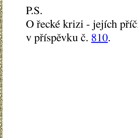
P.S.
O řecké krizi - jejích pří
v příspěvku č.
810
.