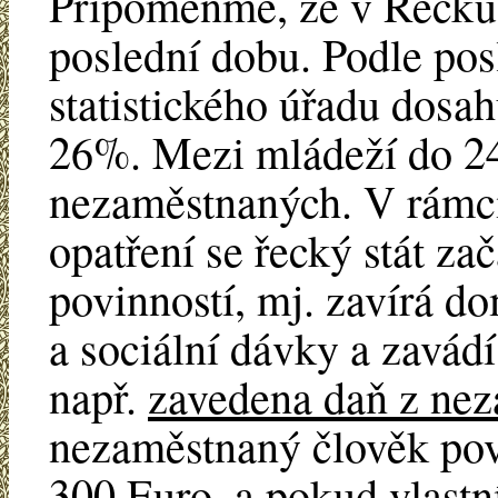
Připomeňme, že v Řecku 
poslední dobu. Podle pos
statistického úřadu dosa
26%. Mezi mládeží do 24
nezaměstnaných. V rámci
opatření se řecký stát zač
povinností, mj. zavírá d
a sociální dávky a zavád
např.
zavedena daň z nez
nezaměstnaný člověk povi
300 Euro, a pokud vlastní