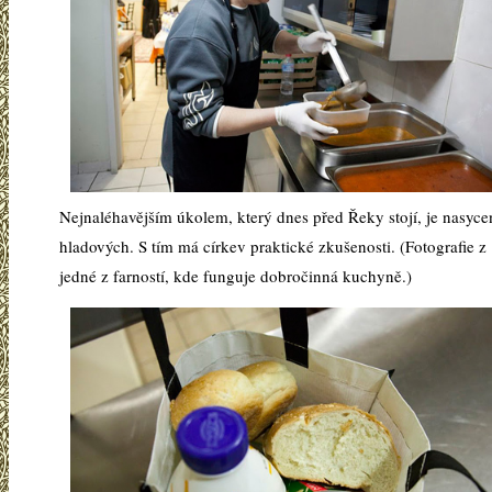
Nejnaléhavějším úkolem, který dnes před Řeky stojí, je nasyce
hladových. S tím má církev praktické zkušenosti. (Fotografie z
jedné z farností, kde funguje dobročinná kuchyně.)