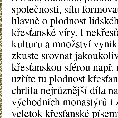
společnosti, sílu formovat
hlavně o plodnost lidské
křesťanské víry. I nekře
kulturu a množství vynik
zkuste srovnat jakoukoli
křesťanskou sférou např. n
uzříte tu plodnost křesťa
chrlila nejrůznější díla 
východních monastýrů i 
veletok křesťanské písem