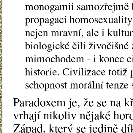
monogamii samozřejmě bo
propagaci homosexuality 
nejen mravní, ale i kult
biologické čili živočišné 
mimochodem - i konec civ
historie. Civilizace totiž
schopnost morální tenze 
Paradoxem je, že se na kř
vrhají nikoliv nějaké hord
Západ, který se jedině dí