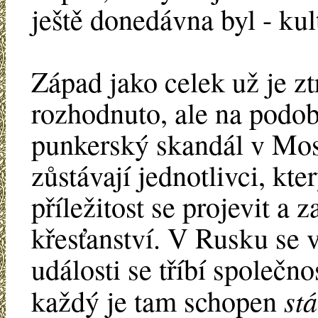
ještě donedávna byl - kult
Západ jako celek už je zt
rozhodnuto, ale na podob
punkerský skandál v Mosk
zůstávají jednotlivci, kt
příležitost se projevit a z
křesťanství. V Rusku se 
události se tříbí společn
stá
každý je tam schopen