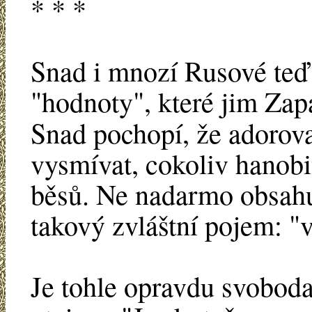
* * *
Snad i mnozí Rusové teď 
"hodnoty", které jim Zap
Snad pochopí, že adoro
vysmívat, cokoliv hanobi
běsů. Ne nadarmo obsahu
takový zvláštní pojem: "
Je tohle opravdu svobod