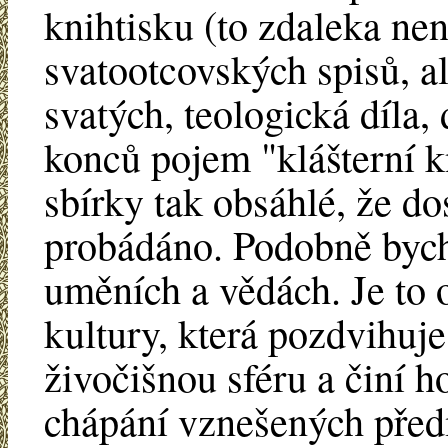
knihtisku (to zdaleka nen
svatootcovských spisů, al
svatých, teologická díla,
konců pojem "klášterní k
sbírky tak obsáhlé, že d
probádáno. Podobně bych
uměních a vědách. Je to 
kultury, která pozdvihuj
živočišnou sféru a činí h
chápání vznešených před