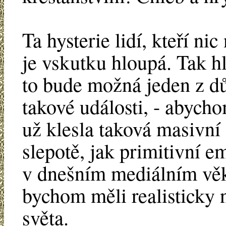
Ta hysterie lidí, kteří ni
je vskutku hloupá. Tak hlo
to bude možná jeden z d
takové události, - abych
už klesla taková masivní 
slepotě, jak primitivní em
v dnešním mediálním věku
bychom měli realisticky 
světa.