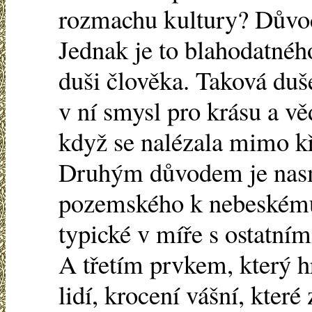
rozmachu kultury? Důvod
Jednak je to blahodatné
duši člověka. Taková duše
v ní smysl pro krásu a vě
když se nalézala mimo kř
Druhým důvodem je nasm
pozemského k nebeskému,
typické v míře s ostatní
A třetím prvkem, který hr
lidí, krocení vášní, které