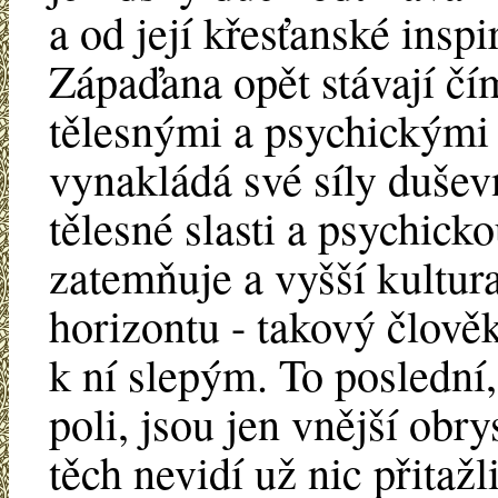
a od její křesťanské inspi
Zápaďana opět stávají čí
tělesnými a psychickými
vynakládá své síly dušev
tělesné slasti a psychick
zatemňuje a vyšší kultur
horizontu - takový člověk
k ní slepým. To poslední
poli, jsou jen vnější obr
těch nevidí už nic přitaž