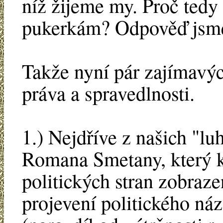
níž žijeme my. Proč ted
pukerkám? Odpověď jsme
Takže nyní pár zajímavýc
práva a spravedlnosti.
1.) Nejdříve z našich "lu
Romana Smetany, který kr
politických stran zobraz
projevení politického ná