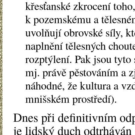
křesťanské zkrocení toho,
k pozemskému a tělesném
uvolňují obrovské síly, k
naplnění tělesných chout
rozptýlení. Pak jsou tyto 
mj. právě pěstováním a 
náhodné, že kultura a vz
mnišském prostředí).
Dnes při definitivním od
je lidský duch odtrháván