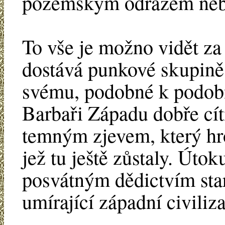
pozemským odrazem neb
To vše je možno vidět za
dostává punkové skupině
svému, podobné k podob
Barbaři Západu dobře cít
temným zjevem, který hro
jež tu ještě zůstaly. Útok
posvátným dědictvím star
umírající západní civiliz