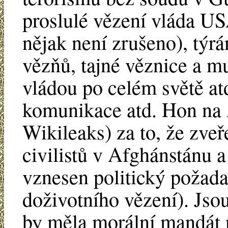
proslulé vězení vláda USA
nějak není zrušeno), týr
vězňů, tajné věznice a 
vládou po celém světě atd
komunikace atd. Hon na 
Wikileaks) za to, že zveř
civilistů v Afghánstánu 
vznesen politický požada
doživotního vězení). Jso
by měla morální mandát 