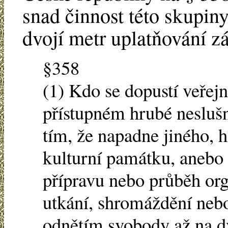
snad činnost této skupi
dvojí metr uplatňování z
§358
(1) Kdo se dopustí veřejn
přístupném hrubé neslušn
tím, že napadne jiného, 
kulturní památku, aneb
přípravu nebo průběh or
utkání, shromáždění nebo
odnětím svobody až na dv