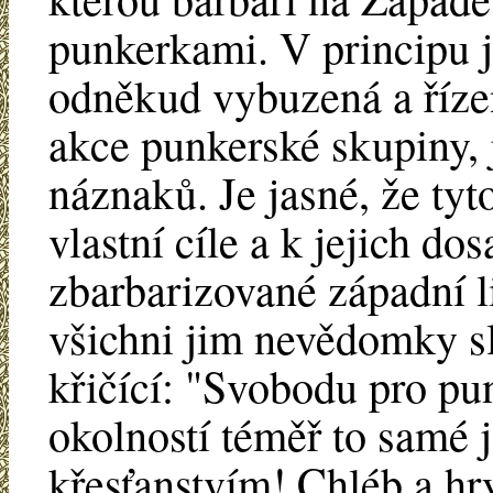
punkerkami. V principu 
odněkud vybuzená a řízená
akce punkerské skupiny, 
náznaků. Je jasné, že tyto
vlastní cíle a k jejich do
zbarbarizované západní li
všichni jim nevědomky slo
křičící: "Svobodu pro pu
okolností téměř to samé 
křesťanstvím! Chléb a hr