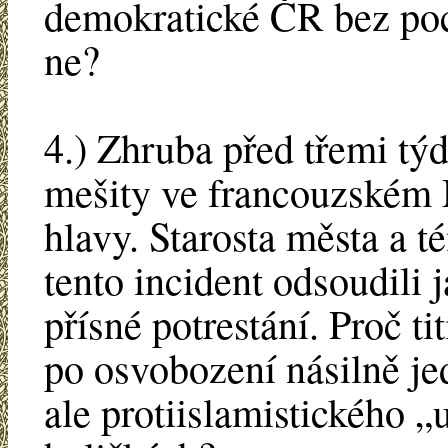
demokratické ČR bez poch
ne?
4.) Zhruba před třemi tý
mešity ve francouzském
hlavy. Starosta města a t
tento incident odsoudili 
přísné potrestání. Proč ti
po osvobození násilně je
ale protiislamistického 