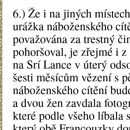
6.) Že i na jiných místech
urážka náboženského cít
považována za trestný či
pohoršoval, je zřejmé i 
na Srí Lance v úterý odso
šesti měsícům vězení s p
náboženského cítění budd
a dvou žen zavdala fotog
které podle všeho líbala
který obě Francouzky do