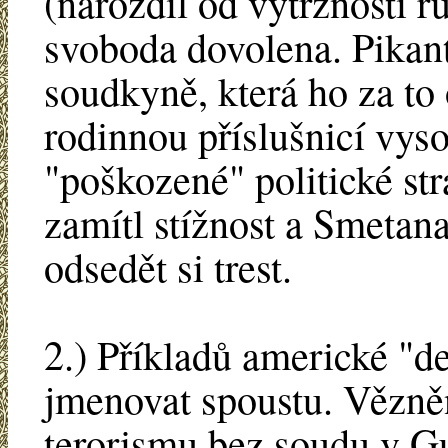
(narozdíl od výtržnosti 
svoboda dovolena. Pikantn
soudkyně, která ho za to 
rodinnou příslušnicí vys
"poškozené" politické st
zamítl stížnost a Smetana
odsedět si trest.
2.) Příkladů americké "
jmenovat spoustu. Vězněn
terorismu bez soudu v G