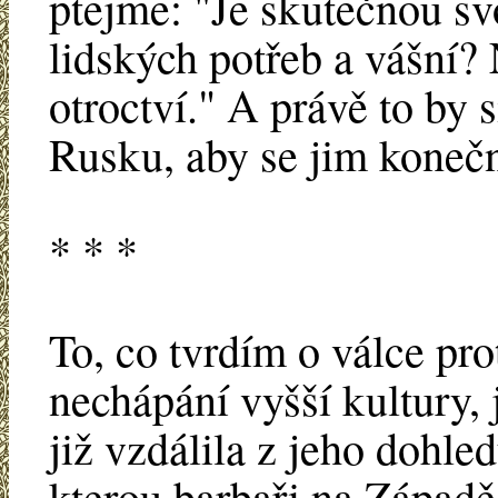
ptejme: "Je skutečnou 
lidských potřeb a vášní? 
otroctví." A právě to by s
Rusku, aby se jim konečn
* * *
To, co tvrdím o válce pro
nechápání vyšší kultury,
již vzdálila z jeho dohled
kterou barbaři na Západě