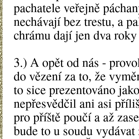
pachatele veřejně páchan
nechávají bez trestu, a p
chrámu dají jen dva roky
3.) A opět od nás - prov
do vězení za to, že vymě
to sice prezentováno jak
nepřesvědčil ani asi příl
pro příště poučí a až zas
bude to u soudu vydávat 