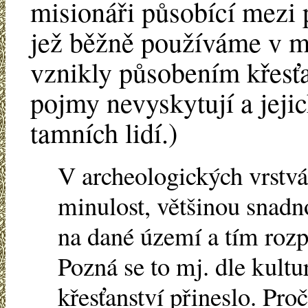
misionáři působící mezi 
jež běžně používáme v m
vznikly působením křesťa
pojmy nevyskytují a jeji
tamních lidí.)
V archeologických vrstvá
minulost, většinou snadn
na dané území a tím rozp
Pozná se to mj. dle kultu
křesťanství přineslo. Proč