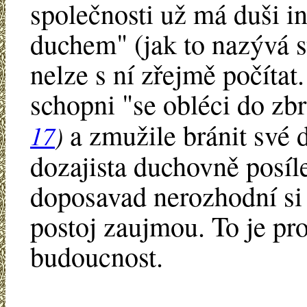
společnosti už má duši i
duchem" (jak to nazývá st
nelze s ní zřejmě počítat.
schopni "se obléci do zb
a zmužile bránit své 
17
)
dozajista duchovně posíl
doposavad nerozhodní si
postoj zaujmou. To je pr
budoucnost.