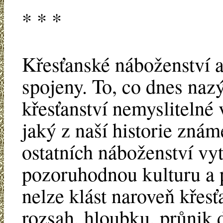
* * *
Křesťanské náboženství a
spojeny. To, co dnes naz
křesťanství nemyslitelné
jaký z naší historie znám
ostatních náboženství vyt
pozoruhodnou kulturu a p
nelze klást naroveň křesťa
rozsah, hloubku, průnik d