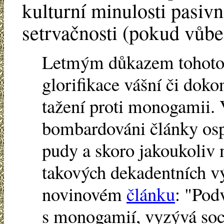
kulturní minulosti pasivn
setrvačnosti (pokud vůbe
Letmým důkazem tohoto 
glorifikace vášní či dok
tažení proti monogamii. 
bombardováni články ospr
pudy a skoro jakoukoliv n
takových dekadentních v
novinovém
článku
: "Pod
s monogamií, vyzývá soci