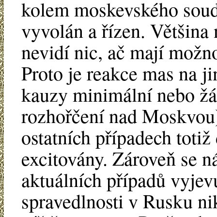
kolem moskevského soudu
vyvolán a řízen. Většina
nevidí nic, ač mají možn
Proto je reakce mas na ji
kauzy minimální nebo žád
rozhořčení nad Moskvou)
ostatních případech toti
excitovány. Zároveň se n
aktuálních případů vyjev
spravedlnosti v Rusku ni